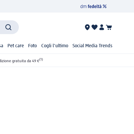
sa
Pet care
Foto
Cogli l'ultimo
Social Media Trends
(1)
izione gratuita da 49 €