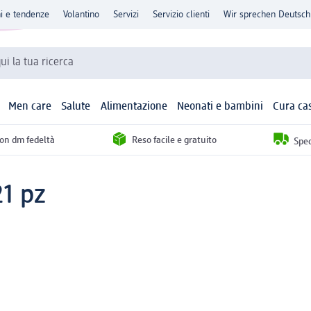
ni e tendenze
Volantino
Servizi
Servizio clienti
Wir sprechen Deutsch
qui la tua ricerca
Men care
Salute
Alimentazione
Neonati e bambini
Cura ca
con dm fedeltà
Reso facile e gratuito
Sped
21 pz