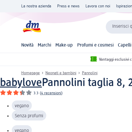
La nostra azienda
Press e news
Lavora con noi
Ispirazio
Inserisci 
Novità
Marchi
Make-up
Profumi e cosmesi
Capelli
Vantaggi esclusivi 
Homepage
Neonati e bambini
Pannolini
babylove
Pannolini taglia 8, 
3.3
(
4 recensioni
)
vegano
Senza profumi
vegano