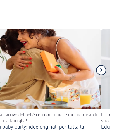
a l'arrivo del bebè con doni unici e indimenticabili
Ecco come rend
ta la famiglia!
successo
 baby party: idee originali per tutta la
Educazione al