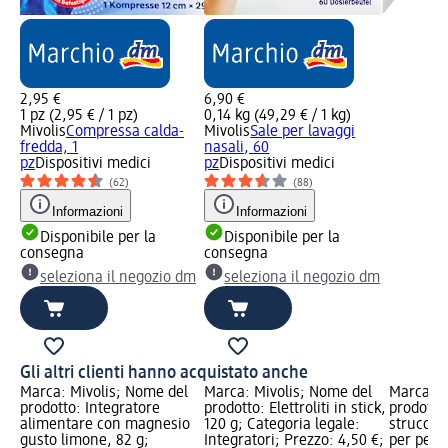
2,95 €
6,90 €
1 pz (2,95 € / 1 pz)
0,14 kg (49,29 € / 1 kg)
Mivolis
Compressa calda-
Mivolis
Sale per lavaggi
fredda, 1
nasali, 60
pz
Dispositivi medici
pz
Dispositivi medici
(62)
(88)
Informazioni
Informazioni
Disponibile per la
Disponibile per la
consegna
consegna
seleziona il negozio dm
seleziona il negozio dm
Gli altri clienti hanno acquistato anche
Marca: Mivolis; Nome del
Marca: Mivolis; Nome del
Marca: B
prodotto: Integratore
prodotto: Elettroliti in stick,
prodotto:
alimentare con magnesio
120 g; Categoria legale:
struccant
gusto limone, 82 g;
Integratori; Prezzo: 4,50 €;
per pelli