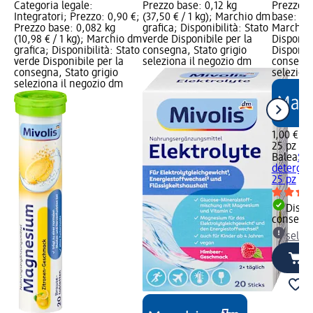
Categoria legale:
Prezzo base: 0,12 kg
Prezzo: 
Integratori; Prezzo: 0,90 €;
(37,50 € / 1 kg); Marchio dm
base: 25 
Prezzo base: 0,082 kg
grafica; Disponibilità: Stato
Marchio 
(10,98 € / 1 kg); Marchio dm
verde Disponibile per la
Disponibi
grafica; Disponibilità: Stato
consegna, Stato grigio
Disponibi
verde Disponibile per la
seleziona il negozio dm
consegna
consegna, Stato grigio
selezion
seleziona il negozio dm
1,00 €
25 pz (0,
Balea
Sal
detergent
25 pz
Dispon
consegn
selez