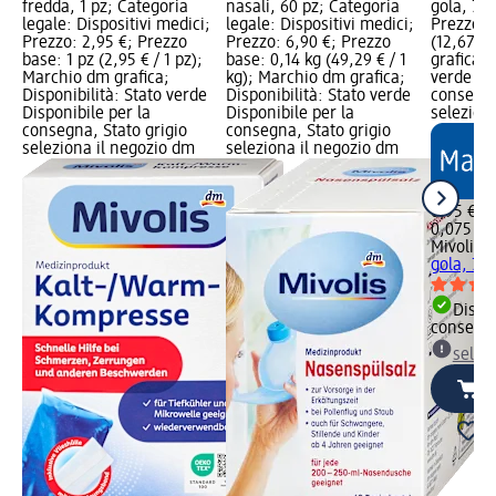
fredda, 1 pz; Categoria
nasali, 60 pz; Categoria
gola, 75 
legale: Dispositivi medici;
legale: Dispositivi medici;
Prezzo b
Prezzo: 2,95 €; Prezzo
Prezzo: 6,90 €; Prezzo
(12,67 € 
base: 1 pz (2,95 € / 1 pz);
base: 0,14 kg (49,29 € / 1
grafica; 
Marchio dm grafica;
kg); Marchio dm grafica;
verde Dis
Disponibilità: Stato verde
Disponibilità: Stato verde
consegna
Disponibile per la
Disponibile per la
selezion
consegna, Stato grigio
consegna, Stato grigio
seleziona il negozio dm
seleziona il negozio dm
0,95 €
0,075 kg 
Mivolis
C
gola, 75 
Dispon
consegn
selez