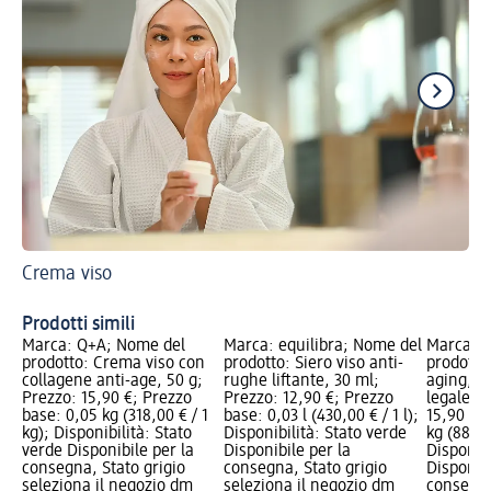
Crema viso
Pr
Co
Prodotti simili
Marca: Q+A; Nome del
Marca: equilibra; Nome del
Marca: e
prodotto: Crema viso con
prodotto: Siero viso anti-
prodotto
collagene anti-age, 50 g;
rughe liftante, 30 ml;
aging, 1
Prezzo: 15,90 €; Prezzo
Prezzo: 12,90 €; Prezzo
legale: I
base: 0,05 kg (318,00 € / 1
base: 0,03 l (430,00 € / 1 l);
15,90 €;
kg); Disponibilità: Stato
Disponibilità: Stato verde
kg (88,33
verde Disponibile per la
Disponibile per la
Disponibi
consegna, Stato grigio
consegna, Stato grigio
Disponibi
seleziona il negozio dm
seleziona il negozio dm
consegna