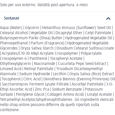
Solo per uso esterno. Validità post-apertura: 6 mesi.
Sostanze
Aqua (Water) | Glycerin | Helianthus Annuus (Sunflower) Seed Oil |
Cetearyl Alcohol | Vegetable Oil | Dicaprylyl Ether | Cetyl Palmitate |
Butyrospermum Parkii (Shea) Butter | Hydrogenated Vegetable Oil |
Phenoxyethanol | Parfum (Fragrance) | Hydrogenated Vegetable
Glycerides | Oryza Sativa Starch | Disodium Cetearyl Sulfosuccinate
| Acrylates/C10-30 Alkyl Acrylate Crosspolymer | Polyacrylate
Crosspolymer-6 | Panthenol | Tocopheryl Acetate |
Ethylhexylglycerin | Niacinamide | Cucurbita Pepo Seed Extract |
Linseed Acid | Retinyl Palmitate | Trisodium Dicarboxymethyl
Alaninate | Sodium Hydroxide | Lecithin | Oryza Sativa (Rice) Extract
| Tocopherol | Citric Acid | Oenothera Biennis (Evening Primrose) Oil
| Saccharomyces Ferment Lysate Filtrate | Ascorbyl Palmitate | 3-O-
Ethyl Ascorbic Acid | Zinc Pca | Sodium Benzoate | Potassium
Sorbate | Pentylene Glycol | Collagen Amino Acids | Linalyl Acetate |
Tetramethyl Acetyloctahydronaphthalenes. Gli ingredienti elencati
nello shop online possono differire da quelli riportati sulla
confezione.