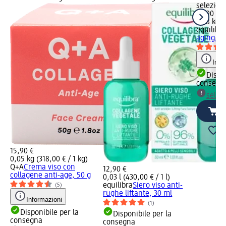
selezion
15,90 €
0,18 kg (
equilibra
aging, 1
Info
Dispon
consegn
selez
15,90 €
0,05 kg (318,00 € / 1 kg)
Q+A
Crema viso con
12,90 €
collagene anti-age, 50 g
0,03 l (430,00 € / 1 l)
equilibra
Siero viso anti-
(5)
rughe liftante, 30 ml
Informazioni
(1)
Disponibile per la
Disponibile per la
consegna
consegna