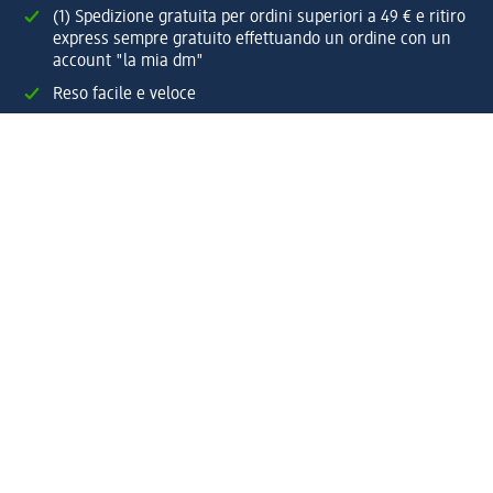
(1) Spedizione gratuita per ordini superiori a 49 € e ritiro
express sempre gratuito effettuando un ordine con un
account "la mia dm"
Reso facile e veloce
Offerte e suggerimenti su misura per te
Crea il tuo account "la mia dm"
Aiuto e contatti
Servizi
Servizio clienti
Spedizione e consegna
Reso e rimborso
L'azienda
La nostra azienda
Corporate Responsibility
Lavora con noi
Press e news
Espansione