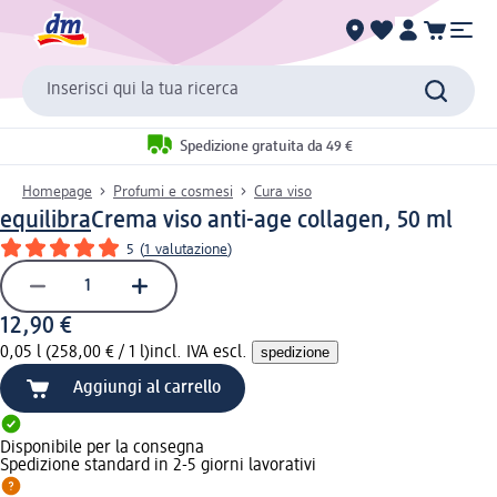
Inserisci qui la tua ricerca
Spedizione gratuita da 49 €
Homepage
Profumi e cosmesi
Cura viso
equilibra
Crema viso anti-age collagen, 50 ml
5
(
1 valutazione
)
12,90 €
0,05 l (258,00 € / 1 l)
incl. IVA escl.
spedizione
Aggiungi al carrello
Disponibile per la consegna
Spedizione standard in 2-5 giorni lavorativi