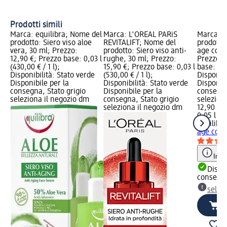
Ac
Prodotti simili
Marca: equilibra; Nome del
Marca: L'ORÉAL PARiS
Marca: e
prodotto: Siero viso aloe
REVITALIFT; Nome del
prodotto
vera, 30 ml; Prezzo:
prodotto: Siero viso anti-
age coll
12,90 €; Prezzo base: 0,03 l
rughe, 30 ml; Prezzo:
Prezzo: 
(430,00 € / 1 l);
15,90 €; Prezzo base: 0,03 l
base: 0,0
Disponibilità: Stato verde
(530,00 € / 1 l);
Disponibi
Disponibile per la
Disponibilità: Stato verde
Disponibi
consegna, Stato grigio
Disponibile per la
consegna
seleziona il negozio dm
consegna, Stato grigio
selezion
seleziona il negozio dm
12,90 €
0,05 l (25
equilibra
age coll
Info
Dispon
consegn
selez