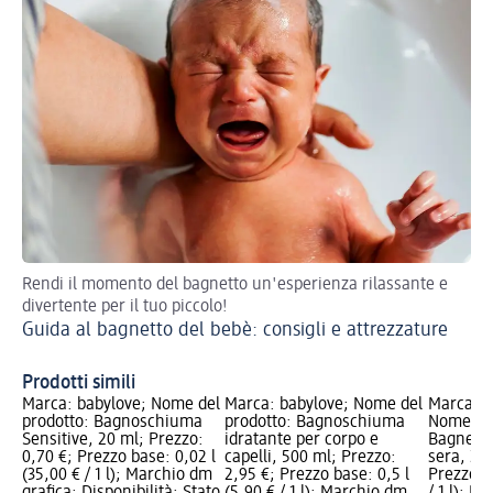
Rendi il momento del bagnetto un'esperienza rilassante e
Sc
divertente per il tuo piccolo!
ser
Guida al bagnetto del bebè: consigli e attrezzature
Ta
ge
Prodotti simili
Marca: babylove; Nome del
Marca: babylove; Nome del
Marca: 
prodotto: Bagnoschiuma
prodotto: Bagnoschiuma
Nome del
Sensitive, 20 ml; Prezzo:
idratante per corpo e
Bagnetto
0,70 €; Prezzo base: 0,02 l
capelli, 500 ml; Prezzo:
sera, 20 
(35,00 € / 1 l); Marchio dm
2,95 €; Prezzo base: 0,5 l
Prezzo ba