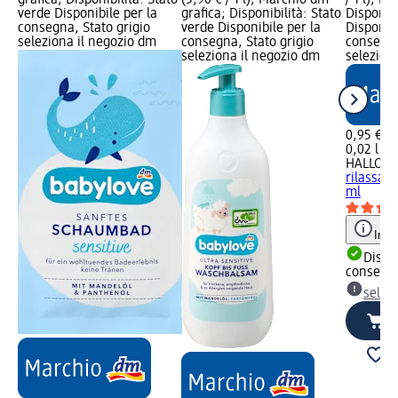
grafica; Disponibilità: Stato
(5,90 € / 1 l); Marchio dm
/ 1 l); M
verde Disponibile per la
grafica; Disponibilità: Stato
Disponibi
consegna, Stato grigio
verde Disponibile per la
Disponibi
seleziona il negozio dm
consegna, Stato grigio
consegna
seleziona il negozio dm
selezion
0,95 €
0,02 l (47
HALLOH
rilassant
ml
Info
Dispon
consegn
selez