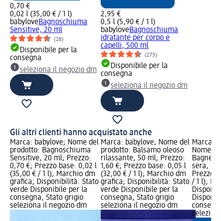
0,70 €
0,02 l (35,00 € / 1 l)
2,95 €
babylove
Bagnoschiuma
0,5 l (5,90 € / 1 l)
Sensitive, 20 ml
babylove
Bagnoschiuma
idratante per corpo e
(28)
capelli, 500 ml
Disponibile per la
(273)
consegna
Disponibile per la
seleziona il negozio dm
consegna
seleziona il negozio dm
Gli altri clienti hanno acquistato anche
Marca: babylove; Nome del
Marca: babylove; Nome del
Marca: 
prodotto: Bagnoschiuma
prodotto: Balsamo oleoso
Nome del
Sensitive, 20 ml; Prezzo:
rilassante, 50 ml; Prezzo:
Bagnetto
0,70 €; Prezzo base: 0,02 l
1,60 €; Prezzo base: 0,05 l
sera, 20 
(35,00 € / 1 l); Marchio dm
(32,00 € / 1 l); Marchio dm
Prezzo ba
grafica; Disponibilità: Stato
grafica; Disponibilità: Stato
/ 1 l); M
verde Disponibile per la
verde Disponibile per la
Disponibi
consegna, Stato grigio
consegna, Stato grigio
Disponibi
seleziona il negozio dm
seleziona il negozio dm
consegna
selezion