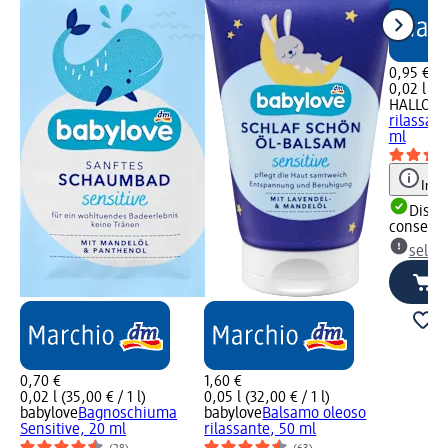
0,95 €
0,02 l (47
HALLOH
rilassant
ml
Info
Dispon
consegn
selez
0,70 €
1,60 €
0,02 l (35,00 € / 1 l)
0,05 l (32,00 € / 1 l)
babylove
Bagnoschiuma
babylove
Balsamo oleoso
Sensitive, 20 ml
rilassante, 50 ml