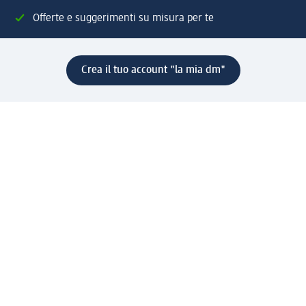
Offerte e suggerimenti su misura per te
Crea il tuo account "la mia dm"
Aiuto e contatti
Servizi
Servizio clienti
Spedizione e consegna
Reso e rimborso
L'azienda
La nostra azienda
Corporate Responsibility
Lavora con noi
Press e news
Espansione
Un mondo di prodotti
Il mondo dm