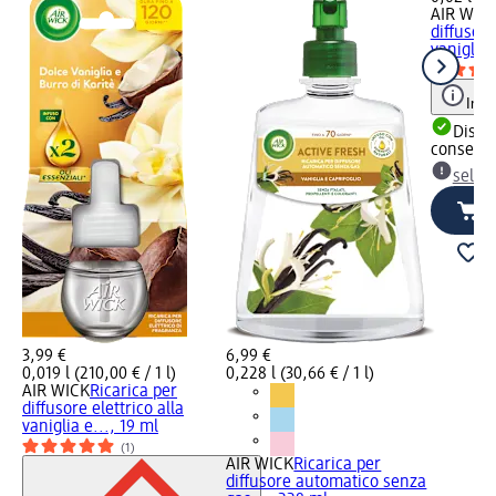
AIR WIC
diffusore
vaniglia.
Info
Dispon
consegn
selez
3,99 €
6,99 €
0,019 l (210,00 € / 1 l)
0,228 l (30,66 € / 1 l)
AIR WICK
Ricarica per
diffusore elettrico alla
vaniglia e..., 19 ml
(1)
AIR WICK
Ricarica per
diffusore automatico senza