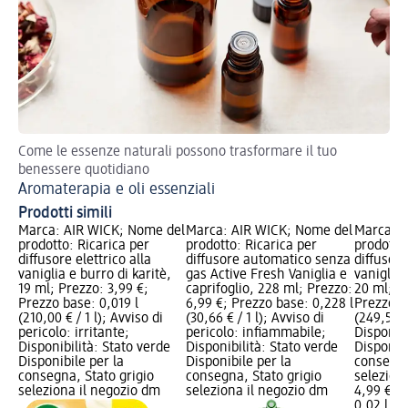
Come le essenze naturali possono trasformare il tuo
Ol
benessere quotidiano
Aromaterapia e oli essenziali
Prodotti simili
Marca: AIR WICK; Nome del
Marca: AIR WICK; Nome del
Marca: A
prodotto: Ricarica per
prodotto: Ricarica per
prodotto:
diffusore elettrico alla
diffusore automatico senza
diffusore
vaniglia e burro di karitè,
gas Active Fresh Vaniglia e
vaniglia e
19 ml; Prezzo: 3,99 €;
caprifoglio, 228 ml; Prezzo:
20 ml; P
Prezzo base: 0,019 l
6,99 €; Prezzo base: 0,228 l
Prezzo b
(210,00 € / 1 l); Avviso di
(30,66 € / 1 l); Avviso di
(249,50 € 
pericolo: irritante;
pericolo: infiammabile;
Disponibi
Disponibilità: Stato verde
Disponibilità: Stato verde
Disponibi
Disponibile per la
Disponibile per la
consegna
consegna, Stato grigio
consegna, Stato grigio
selezion
seleziona il negozio dm
seleziona il negozio dm
4,99 €
0,02 l (24