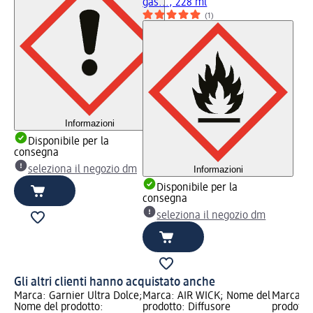
gas..., 228 ml
(1)
Informazioni
Disponibile per la
consegna
seleziona il negozio dm
Informazioni
Disponibile per la
consegna
seleziona il negozio dm
Gli altri clienti hanno acquistato anche
Marca: Garnier Ultra Dolce;
Marca: AIR WICK; Nome del
Marca: D
Nome del prodotto:
prodotto: Diffusore
prodotto