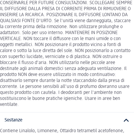
CONSERVARLE PER FUTURE CONSULTAZIONI. SCOLLEGARE SEMPRE
IL DIFFUSORE DALLA PRESA DI CORRENTE PRIMA DI RIMUOVERE O
INSERIRE LA RICARICA. POSIZIONARE IL DIFFUSORE LONTANO DA
QUALSIASI FONTE D'URTO. Se l'unità viene danneggiata, staccare
la corrente prima della rimozione. Non utilizzare prolunghe o
adattatori. Solo per uso interno. MANTENERE IN POSIZIONE
VERTICALE. NON toccare il diffusore con le mani umide o con
oggetti metallici. NON posizionare il prodotto vicino a fonti di
calore o sotto la luce diretta del sole. NON posizionarlo a contatto
con superfici lucidate, verniciate o di plastica. NON ostruire o
bloccare il flusso d'aria. NON utilizzarlo nelle piccole aree
destinate agli animali domestici senza adeguata ventilazione. Il
prodotto NON deve essere utilizzato in modo continuativo:
disattivarlo sempre durante la notte staccandolo dalla presa di
corrente. Le persone sensibili all'uso di profumo dovranno usare
questo prodotto con cautela. I deodoranti per l'ambiente non
sostituiscono le buone pratiche igieniche. Usare in aree ben
ventilate.
Sostanze
Contiene Linalolo, Limonene, Ottaidro tetrametil acetofenone,