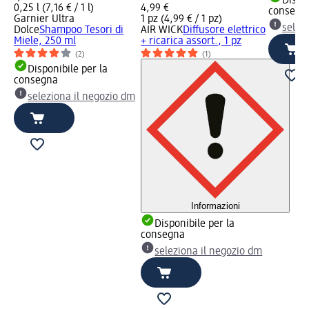
Dispon
0,25 l (7,16 € / 1 l)
4,99 €
consegn
Garnier Ultra
1 pz (4,99 € / 1 pz)
selez
Dolce
Shampoo Tesori di
AIR WICK
Diffusore elettrico
Miele, 250 ml
+ ricarica assort., 1 pz
(2)
(1)
Disponibile per la
consegna
seleziona il negozio dm
Informazioni
Disponibile per la
consegna
seleziona il negozio dm