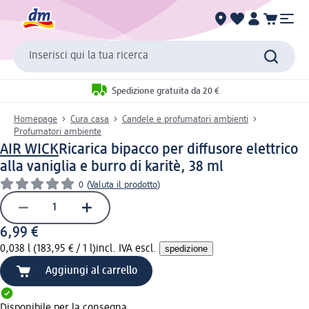
Inserisci qui la tua ricerca
Spedizione gratuita da 20 €
Homepage
Cura casa
Candele e profumatori ambienti
Profumatori ambiente
AIR WICK
Ricarica bipacco per diffusore elettrico
alla vaniglia e burro di karitè, 38 ml
0
(
Valuta il prodotto
)
6,99 €
0,038 l (183,95 € / 1 l)
incl. IVA escl.
spedizione
Aggiungi al carrello
Disponibile per la consegna