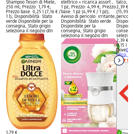
Shampoo Tesori di Miele,
elettrico + ricarica assort.,
talco, 15
250 ml; Prezzo: 1,79 €;
1 pz; Prezzo: 4,99 €; Prezzo
2,39 €; P
Prezzo base: 0,25 l (7,16 € /
base: 1 pz (4,99 € / 1 pz);
(15,93 € /
1 l); Disponibilità: Stato
Avviso di pericolo: irritante;
pericolo
verde Disponibile per la
Disponibilità: Stato verde
Disponibi
consegna, Stato grigio
Disponibile per la
Disponibi
seleziona il negozio dm
consegna, Stato grigio
consegna
seleziona il negozio dm
selezion
2,39 €
0,15 l (15
Dove
Deo
talco, 15
1,79 €