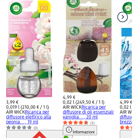
4,99 €
3,99 €
0,02 l (249,50 € / 1 l)
4,99 €
0,019 l (210,00 € / 1 l)
AIR WICK
Ricarica per
0,02 l (24
AIR WICK
Ricarica per
diffusore di oli essenziali
AIR WIC
diffusore elettrico alla
vaniglia..., 20 ml
diffusore
peonia..., 19 ml
brezza...
(3)
(0)
Informazioni