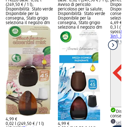
Prezzo base: 0,02 l
base: 0,02 l (249,50 € / 1 l);
pericolo
(249,50 € / 1 l);
Avviso di pericolo:
Disponibi
Disponibilità: Stato verde
pericoloso per la salute;
Disponibi
Disponibile per la
Disponibilità: Stato verde
consegna
consegna, Stato grigio
Disponibile per la
selezion
seleziona il negozio dm
consegna, Stato grigio
4,69 €
seleziona il negozio dm
0,3 l (15,
syoss
Lac
3in1, 300
Dispon
consegn
4,99 €
selez
0,02 l (249,50 € / 1 l)
4,99 €