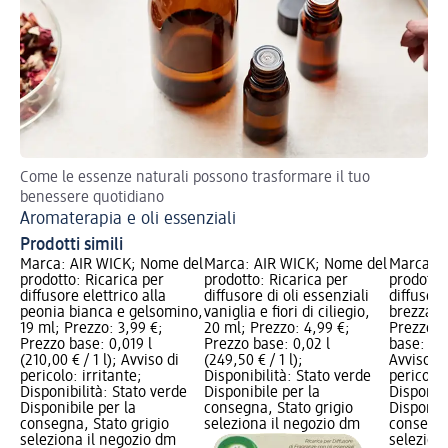
Come le essenze naturali possono trasformare il tuo
Ol
benessere quotidiano
Aromaterapia e oli essenziali
Prodotti simili
Marca: AIR WICK; Nome del
Marca: AIR WICK; Nome del
Marca: A
prodotto: Ricarica per
prodotto: Ricarica per
prodotto:
diffusore elettrico alla
diffusore di oli essenziali
diffusore
peonia bianca e gelsomino,
vaniglia e fiori di ciliegio,
brezza o
19 ml; Prezzo: 3,99 €;
20 ml; Prezzo: 4,99 €;
Prezzo: 
Prezzo base: 0,019 l
Prezzo base: 0,02 l
base: 0,0
(210,00 € / 1 l); Avviso di
(249,50 € / 1 l);
Avviso di
pericolo: irritante;
Disponibilità: Stato verde
pericolos
Disponibilità: Stato verde
Disponibile per la
Disponibi
Disponibile per la
consegna, Stato grigio
Disponibi
consegna, Stato grigio
seleziona il negozio dm
consegna
seleziona il negozio dm
selezion