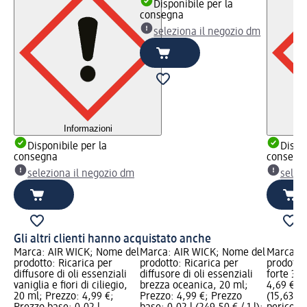
Disponibile per la
consegna
seleziona il negozio dm
Informazioni
Disponibile per la
Dispon
consegna
consegn
seleziona il negozio dm
selez
Gli altri clienti hanno acquistato anche
Marca: AIR WICK; Nome del
Marca: AIR WICK; Nome del
Marca: s
prodotto: Ricarica per
prodotto: Ricarica per
prodotto
diffusore di oli essenziali
diffusore di oli essenziali
forte 3in
vaniglia e fiori di ciliegio,
brezza oceanica, 20 ml;
4,69 €; P
20 ml; Prezzo: 4,99 €;
Prezzo: 4,99 €; Prezzo
(15,63 € /