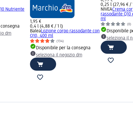
0,25 l (27,96 € / 1
10 Nutriente
NIVEA
Crema cor
rassodante Q10 
ml
1,95 €
(0)
a consegna
0,4 l (4,88 € / 1 l)
Balea
Lozione corpo rassodante con
Disponibile p
zio dm
Q10, 400 ml
seleziona il 
(134)
Disponibile per la consegna
seleziona il negozio dm