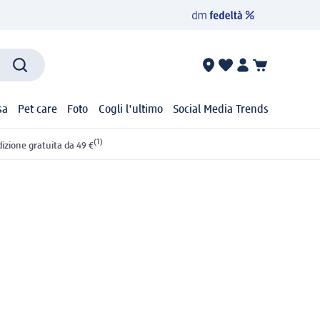
sa
Pet care
Foto
Cogli l'ultimo
Social Media Trends
(1)
izione gratuita da 49 €