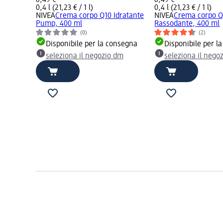
0,4 l (21,23 € / 1 l)
0,4 l (21,23 € / 1 l)
NIVEA
Crema corpo Q10 Idratante
NIVEA
Crema corpo Q
Pump, 400 ml
Rassodante, 400 ml
(0)
(2)
Disponibile per la consegna
Disponibile per l
seleziona il negozio dm
seleziona il nego