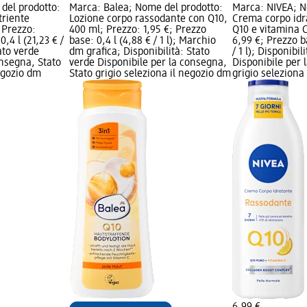
del prodotto:
Marca: Balea; Nome del prodotto:
Marca: NIVEA; N
riente
Lozione corpo rassodante con Q10,
Crema corpo idr
 Prezzo:
400 ml; Prezzo: 1,95 €; Prezzo
Q10 e vitamina C
,4 l (21,23 € /
base: 0,4 l (4,88 € / 1 l); Marchio
6,99 €; Prezzo b
tato verde
dm grafica; Disponibilità: Stato
/ 1 l); Disponibil
onsegna, Stato
verde Disponibile per la consegna,
Disponibile per 
negozio dm
Stato grigio seleziona il negozio dm
grigio seleziona
6,99 €