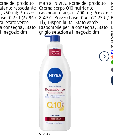
ome del prodotto:
Marca: NIVEA; Nome del prodotto:
Marca: NIVE
atante rassodante
Crema corpo Q10 nutriente
Siero lozio
, 250 ml; Prezzo:
rassodante argan, 400 ml; Prezzo:
cutaneo, 20
ase: 0,25 l (27,96 €
8,49 €; Prezzo base: 0,4 l (21,23 € /
Prezzo base: 
ità: Stato verde
1 l); Disponibilità: Stato verde
Disponibilit
la consegna, Stato
Disponibile per la consegna, Stato
Disponibile
 il negozio dm
grigio seleziona il negozio dm
grigio selez
3,49 €
0,2 l (17,45 €
NIVEA
Siero 
cutaneo, 20
Disponib
selezion
8,49 €