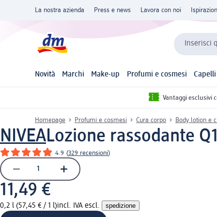
La nostra azienda
Press e news
Lavora con noi
Ispirazio
Inserisci 
Novità
Marchi
Make-up
Profumi e cosmesi
Capelli
Vantaggi esclusivi 
Homepage
Profumi e cosmesi
Cura corpo
Body lotion e 
NIVEA
Lozione rassodante Q1
4.9
(
329 recensioni
)
11,49 €
0,2 l (57,45 € / 1 l)
incl. IVA escl.
spedizione