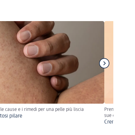
 le cause e i rimedi per una pelle più liscia
Prenditi cura d
tosi pilare
sue esigenze!
Crema per pel