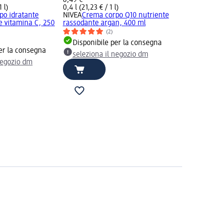
 l)
0,4 l (21,23 € / 1 l)
po idratante
NIVEA
Crema corpo Q10 nutriente
e vitamina C, 250
rassodante argan, 400 ml
(2)
Disponibile per la consegna
er la consegna
seleziona il negozio dm
negozio dm