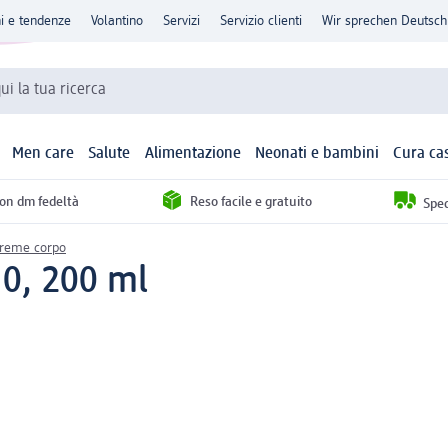
ni e tendenze
Volantino
Servizi
Servizio clienti
Wir sprechen Deutsch
qui la tua ricerca
Men care
Salute
Alimentazione
Neonati e bambini
Cura ca
con dm fedeltà
Reso facile e gratuito
Sped
creme corpo
0, 200 ml