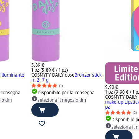
5,89 €
1 pz (5,89 € / 1 pz)
e
Illuminante
COSMYFY DAILY dose
Bronzer stick -
n. 2, 7 g
(1)
9,90 €
1 pz (9,90 € / 1 p
a consegna
Disponibile per la consegna
COSMYFY DAILY 
zio dm
seleziona il negozio dm
make-up Lipstic
pz
(2)
Disponibile p
seleziona il 