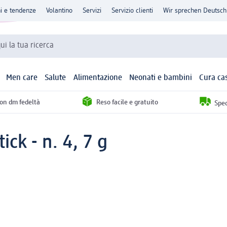
ni e tendenze
Volantino
Servizi
Servizio clienti
Wir sprechen Deutsch
qui la tua ricerca
Men care
Salute
Alimentazione
Neonati e bambini
Cura ca
con dm fedeltà
Reso facile e gratuito
Sped
ick - n. 4, 7 g