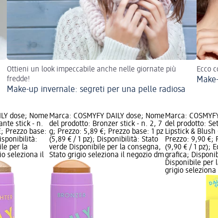
Ottieni un look impeccabile anche nelle giornate più
Ecco c
fredde!
Make-
Make-up invernale: segreti per una pelle radiosa
ILY dose; Nome
Marca: COSMYFY DAILY dose; Nome
Marca: COSMYFY
ante stick - n.
del prodotto: Bronzer stick - n. 2, 7
del prodotto: S
€; Prezzo base:
g; Prezzo: 5,89 €; Prezzo base: 1 pz
Lipstick & Blush
isponibilità:
(5,89 € / 1 pz); Disponibilità: Stato
Prezzo: 9,90 €; 
le per la
verde Disponibile per la consegna,
(9,90 € / 1 pz); 
o seleziona il
Stato grigio seleziona il negozio dm
grafica; Disponib
Disponibile per 
grigio seleziona