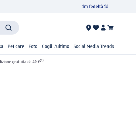
sa
Pet care
Foto
Cogli l'ultimo
Social Media Trends
(1)
izione gratuita da 49 €