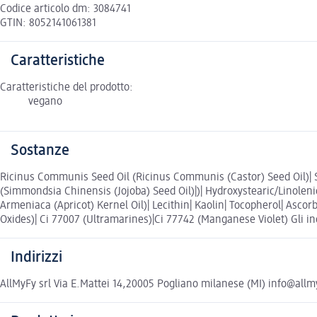
Codice articolo dm: 3084741
GTIN: 8052141061381
Caratteristiche
Caratteristiche del prodotto:
vegano
Sostanze
Ricinus Communis Seed Oil (Ricinus Communis (Castor) Seed Oil)| Si
(Simmondsia Chinensis (Jojoba) Seed Oil)|)| Hydroxystearic/Linolen
Armeniaca (Apricot) Kernel Oil)| Lecithin| Kaolin| Tocopherol| Ascorb
Oxides)| Ci 77007 (Ultramarines)|Ci 77742 (Manganese Violet) Gli ing
Indirizzi
AllMyFy srl Via E.Mattei 14,20005 Pogliano milanese (MI) info@all