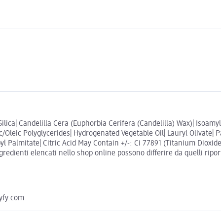
lica| Candelilla Cera (Euphorbia Cerifera (Candelilla) Wax)| Isoam
ic/Oleic Polyglycerides| Hydrogenated Vegetable Oil| Lauryl Olivate
yl Palmitate| Citric Acid May Contain +/-: Ci 77891 (Titanium Dioxide)
redienti elencati nello shop online possono differire da quelli ripor
myfy.com