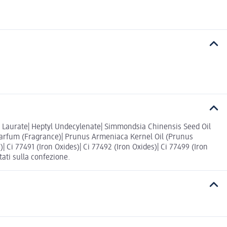
yl Laurate| Heptyl Undecylenate| Simmondsia Chinensis Seed Oil
| Parfum (Fragrance)| Prunus Armeniaca Kernel Oil (Prunus
| Ci 77491 (Iron Oxides)| Ci 77492 (Iron Oxides)| Ci 77499 (Iron
tati sulla confezione.