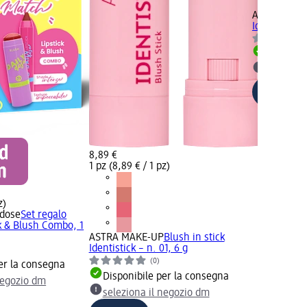
ASTRA MAK
Identistick –
Disponib
selezion
8,89 €
1 pz (8,89 € / 1 pz)
z)
dose
Set regalo
k & Blush Combo, 1
ASTRA MAKE-UP
Blush in stick
Identistick – n. 01, 6 g
(0)
er la consegna
Disponibile per la consegna
negozio dm
seleziona il negozio dm