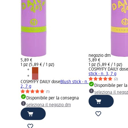
negozio dm
5,89 €
5,89 €
1 pz (5,89 € / 1 pz)
1 pz (5,89 € / 1 pz)
COSMYFY DAILY dos
stick - n. 3, 7 g
(2)
COSMYFY DAILY dose
Blush stick - n.
Disponibile per l
2, 7 g
(1)
seleziona il nego
Disponibile per la consegna
seleziona il negozio dm