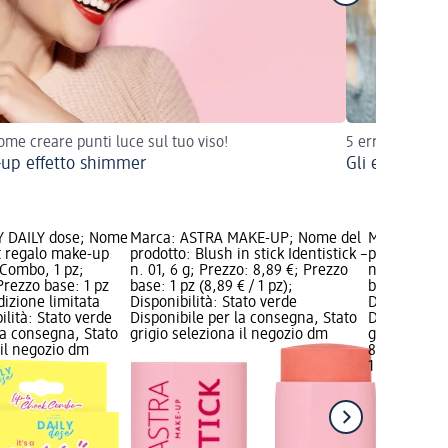
ome creare punti luce sul tuo viso!
5 errori e 5 sol
up effetto shimmer
Gli errori ma
 DAILY dose; Nome
Marca: ASTRA MAKE-UP; Nome del
Marca: AST
et regalo make-up
prodotto: Blush in stick Identistick –
prodotto: Bl
 Combo, 1 pz;
n. 01, 6 g; Prezzo: 8,89 €; Prezzo
n. 04, 6 g; 
Prezzo base: 1 pz
base: 1 pz (8,89 € / 1 pz);
base: 1 pz (8
Edizione limitata
Disponibilità: Stato verde
Disponibilit
ilità: Stato verde
Disponibile per la consegna, Stato
Disponibile
la consegna, Stato
grigio seleziona il negozio dm
grigio selez
 il negozio dm
8,89 €
1 pz (8,89 € 