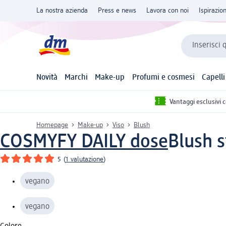
La nostra azienda
Press e news
Lavora con noi
Ispirazio
Inserisci 
Novità
Marchi
Make-up
Profumi e cosmesi
Capelli
Vantaggi esclusivi 
Homepage
Make-up
Viso
Blush
COSMYFY DAILY dose
Blush st
5
(
1 valutazione
)
vegano
vegano