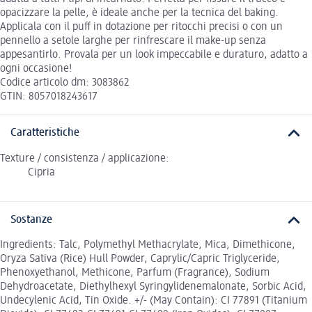
opacizzare la pelle, è ideale anche per la tecnica del baking.
Applicala con il puff in dotazione per ritocchi precisi o con un
pennello a setole larghe per rinfrescare il make-up senza
appesantirlo. Provala per un look impeccabile e duraturo, adatto a
ogni occasione!
Codice articolo dm: 3083862
GTIN: 8057018243617
Caratteristiche
Texture / consistenza / applicazione:
Cipria
Sostanze
Ingredients: Talc, Polymethyl Methacrylate, Mica, Dimethicone,
Oryza Sativa (Rice) Hull Powder, Caprylic/Capric Triglyceride,
Phenoxyethanol, Methicone, Parfum (Fragrance), Sodium
Dehydroacetate, Diethylhexyl Syringylidenemalonate, Sorbic Acid,
Undecylenic Acid, Tin Oxide. +/- (May Contain): CI 77891 (Titanium