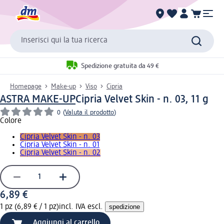
Inserisci qui la tua ricerca
Spedizione gratuita da 49 €
Homepage
Make-up
Viso
Cipria
ASTRA MAKE-UP
Cipria Velvet Skin - n. 03, 11 g
0
(
Valuta il prodotto
)
Colore
Cipria Velvet Skin - n. 03
Cipria Velvet Skin - n. 01
Cipria Velvet Skin - n. 02
6,89 €
1 pz (6,89 € / 1 pz)
incl. IVA escl.
spedizione
Aggiungi al carrello