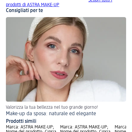
Scopri tutti i
prodotti di ASTRA MAKE-UP
Consigliati per te
Valorizza la tua bellezza nel tuo grande giorno!
Tor
Make-up da sposa: naturale ed elegante
Ma
Prodotti simili
Marca: ASTRA MAKE-UP;
Marca: ASTRA MAKE-UP;
Marca: 
Nome del prodotto: Cipria
Nome del prodotto: Cipria
Nome del