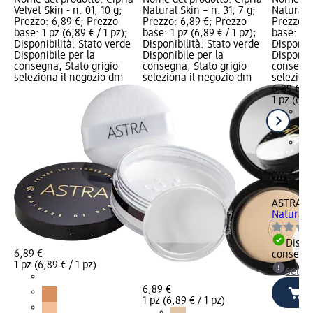
Velvet Skin - n. 01, 10 g;
Natural Skin – n. 31, 7 g;
Natural S
Prezzo: 6,89 €; Prezzo
Prezzo: 6,89 €; Prezzo
Prezzo: 
base: 1 pz (6,89 € / 1 pz);
base: 1 pz (6,89 € / 1 pz);
base: 1 p
Disponibilità: Stato verde
Disponibilità: Stato verde
Disponibi
Disponibile per la
Disponibile per la
Disponibi
consegna, Stato grigio
consegna, Stato grigio
consegna
seleziona il negozio dm
seleziona il negozio dm
selezion
6,89 €
1 pz (6,89
ASTRA M
Natural S
Dispon
6,89 €
consegn
1 pz (6,89 € / 1 pz)
selez
6,89 €
1 pz (6,89 € / 1 pz)