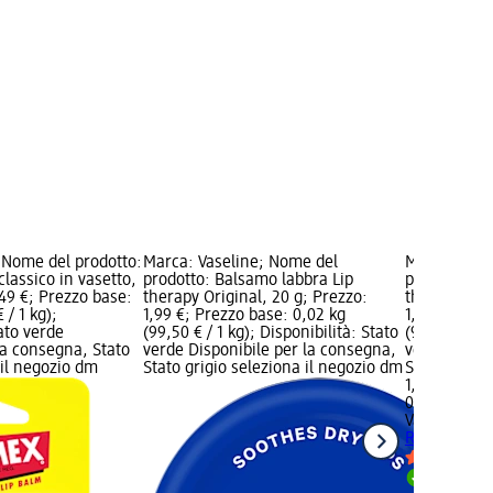
Nome del prodotto:
Marca: Vaseline; Nome del
Marca: Vase
lassico in vasetto,
prodotto: Balsamo labbra Lip
prodotto: B
,49 €; Prezzo base:
therapy Original, 20 g; Prezzo:
therapy Rosy
 / 1 kg);
1,99 €; Prezzo base: 0,02 kg
1,99 €; Prez
tato verde
(99,50 € / 1 kg); Disponibilità: Stato
(99,50 € / 1 
la consegna, Stato
verde Disponibile per la consegna,
verde Dispo
 il negozio dm
Stato grigio seleziona il negozio dm
Stato grigio
1,99 €
0,02 kg (99,
Vaseline
Bal
Rosy Lips, 2
Disponib