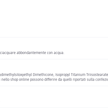
, risciacquare abbondantemente con acqua.
ydimethylsiloxyethyl Dimethicone, Isopropyl Titanium Triisostearate
 nello shop online possono differire da quelli riportati sulla confez
e