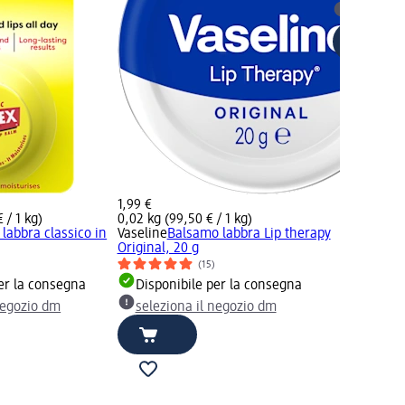
selezion
1,99 €
 / 1 kg)
0,02 kg (99,50 € / 1 kg)
labbra classico in
Vaseline
Balsamo labbra Lip therapy
Original, 20 g
(15)
er la consegna
Disponibile per la consegna
negozio dm
seleziona il negozio dm