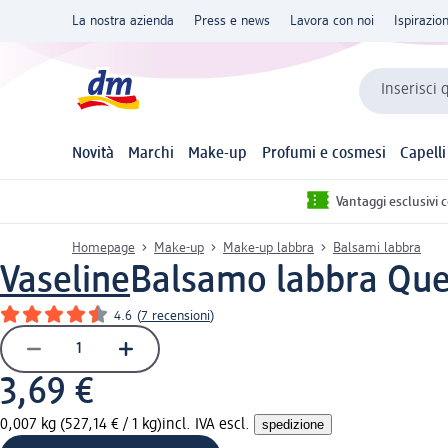
La nostra azienda
Press e news
Lavora con noi
Ispirazio
Inserisci 
Novità
Marchi
Make-up
Profumi e cosmesi
Capelli
Vantaggi esclusivi 
Homepage
Make-up
Make-up labbra
Balsami labbra
Vaseline
Balsamo labbra Que
4.6
(
7 recensioni
)
3,69 €
0,007 kg (527,14 € / 1 kg)
incl. IVA escl.
spedizione