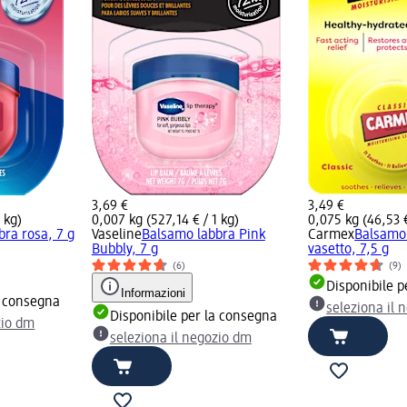
3,69 €
3,49 €
 kg)
0,007 kg (527,14 € / 1 kg)
0,075 kg (46,53 €
ra rosa, 7 g
Vaseline
Balsamo labbra Pink
Carmex
Balsamo 
Bubbly, 7 g
vasetto, 7,5 g
(6)
(9)
Disponibile p
Informazioni
a consegna
seleziona il 
Disponibile per la consegna
zio dm
seleziona il negozio dm