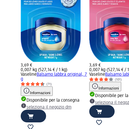
3,69 €
3,69 €
0,007 kg (527,14 € / 1 kg)
0,007 kg (527,14 € / 1
Vaseline
Balsamo labbra original, 7
Vaseline
Balsamo labb
g
(101)
(71)
Informazioni
Informazioni
Disponibile per l
Disponibile per la consegna
seleziona il nego
seleziona il negozio dm