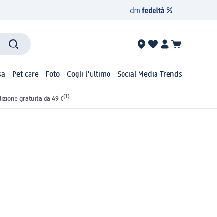
sa
Pet care
Foto
Cogli l'ultimo
Social Media Trends
(1)
izione gratuita da 49 €