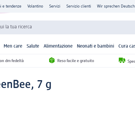
ni e tendenze
Volantino
Servizi
Servizio clienti
Wir sprechen Deutsch
qui la tua ricerca
Men care
Salute
Alimentazione
Neonati e bambini
Cura ca
con dm fedeltà
Reso facile e gratuito
Sped
enBee, 7 g