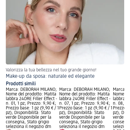
Valorizza la tua bellezza nel tuo grande giorno!
Sc
Make-up da sposa: naturale ed elegante
Te
Prodotti simili
Marca: DEBORAH MILANO;
Marca: DEBORAH MILANO;
Marca: 
Nome del prodotto: Matita
Nome del prodotto: Matita
Nome del
labbra 24ORE Filler Effect -
labbra 24ORE Filler Effect -
labbra 24
n. 01, 1 pz; Prezzo: 9,90 €;
n. 07, 1 pz; Prezzo: 9,90 €;
n. 08, 1 
Prezzo base: 1 pz (9,90 € / 1
Prezzo base: 1 pz (9,90 € / 1
Prezzo ba
pz); Disponibilità: Stato
pz); Disponibilità: Stato
pz); Disp
verde Disponibile per la
verde Disponibile per la
verde Dis
consegna, Stato grigio
consegna, Stato grigio
consegna
seleziona il negozio dm
seleziona il negozio dm
selezion