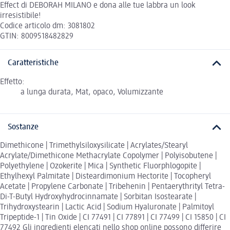
Effect di DEBORAH MILANO e dona alle tue labbra un look
irresistibile!
Codice articolo dm: 3081802
GTIN: 8009518482829
Caratteristiche
Effetto:
a lunga durata, Mat, opaco, Volumizzante
Sostanze
Dimethicone | Trimethylsiloxysilicate | Acrylates/Stearyl
Acrylate/Dimethicone Methacrylate Copolymer | Polyisobutene |
Polyethylene | Ozokerite | Mica | Synthetic Fluorphlogopite |
Ethylhexyl Palmitate | Disteardimonium Hectorite | Tocopheryl
Acetate | Propylene Carbonate | Tribehenin | Pentaerythrityl Tetra-
Di-T-Butyl Hydroxyhydrocinnamate | Sorbitan Isostearate |
Trihydroxystearin | Lactic Acid | Sodium Hyaluronate | Palmitoyl
Tripeptide-1 | Tin Oxide | CI 77491 | CI 77891 | CI 77499 | CI 15850 | CI
77492 Gli ingredienti elencati nello shop online possono differire