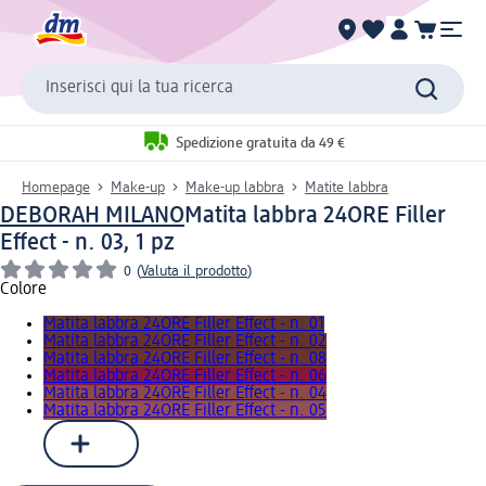
Inserisci qui la tua ricerca
Spedizione gratuita da 49 €
Homepage
Make-up
Make-up labbra
Matite labbra
DEBORAH MILANO
Matita labbra 24ORE Filler
Effect - n. 03, 1 pz
0
(
Valuta il prodotto
)
Colore
Matita labbra 24ORE Filler Effect - n. 01
Matita labbra 24ORE Filler Effect - n. 02
Matita labbra 24ORE Filler Effect - n. 08
Matita labbra 24ORE Filler Effect - n. 06
Matita labbra 24ORE Filler Effect - n. 04
Matita labbra 24ORE Filler Effect - n. 05