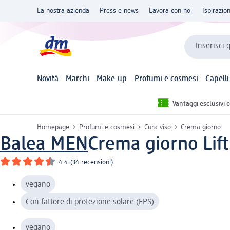
La nostra azienda
Press e news
Lavora con noi
Ispirazio
Inserisci 
Novità
Marchi
Make-up
Profumi e cosmesi
Capelli
Vantaggi esclusivi 
Homepage
Profumi e cosmesi
Cura viso
Crema giorno
Balea MEN
Crema giorno Lift
4.4
(
34 recensioni
)
vegano
Con fattore di protezione solare (FPS)
vegano