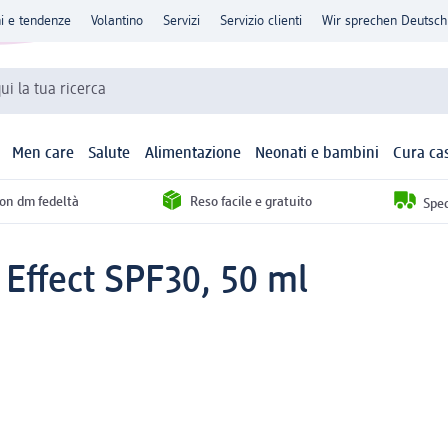
ni e tendenze
Volantino
Servizi
Servizio clienti
Wir sprechen Deutsch
qui la tua ricerca
Men care
Salute
Alimentazione
Neonati e bambini
Cura ca
con dm fedeltà
Reso facile e gratuito
Sped
 Effect SPF30, 50 ml