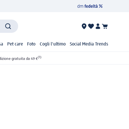
sa
Pet care
Foto
Cogli l'ultimo
Social Media Trends
(1)
izione gratuita da 49 €