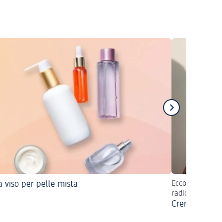
 viso per pelle mista
Ecco come otte
radioso
Crema solare 