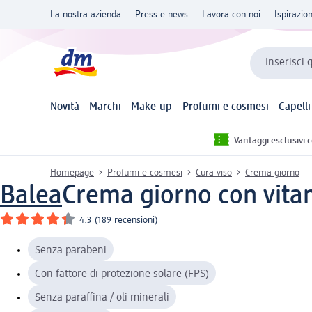
La nostra azienda
Press e news
Lavora con noi
Ispirazio
Inserisci 
Novità
Marchi
Make-up
Profumi e cosmesi
Capelli
Vantaggi esclusivi 
Homepage
Profumi e cosmesi
Cura viso
Crema giorno
Balea
Crema giorno con vita
4.3
(
189 recensioni
)
Senza parabeni
Con fattore di protezione solare (FPS)
Senza paraffina / oli minerali