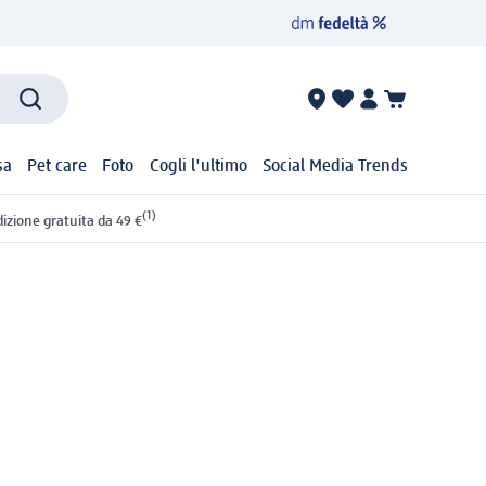
sa
Pet care
Foto
Cogli l'ultimo
Social Media Trends
(1)
izione gratuita da 49 €