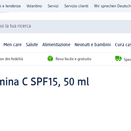
ni e tendenze
Volantino
Servizi
Servizio clienti
Wir sprechen Deutsch
qui la tua ricerca
Men care
Salute
Alimentazione
Neonati e bambini
Cura ca
con dm fedeltà
Reso facile e gratuito
Sped
mina C SPF15, 50 ml