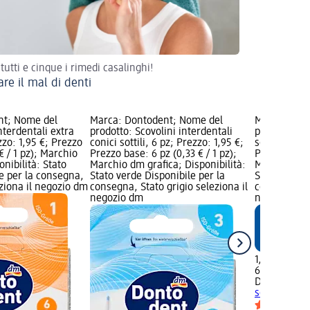
 tutti e cinque i rimedi casalinghi!
are il mal di denti
nt; Nome del
Marca: Dontodent; Nome del
Marca: Don
nterdentali extra
prodotto: Scovolini interdentali
prodotto: St
ezzo: 1,95 €; Prezzo
conici sottili, 6 pz; Prezzo: 1,95 €;
sottili ISO 2
€ / 1 pz); Marchio
Prezzo base: 6 pz (0,33 € / 1 pz);
Prezzo base:
onibilità: Stato
Marchio dm grafica; Disponibilità:
Marchio dm g
e per la consegna,
Stato verde Disponibile per la
Stato verde 
eziona il negozio dm
consegna, Stato grigio seleziona il
consegna, St
negozio dm
negozio dm
1,95 €
6 pz (0,33 € 
Dontodent
S
sottili ISO 2