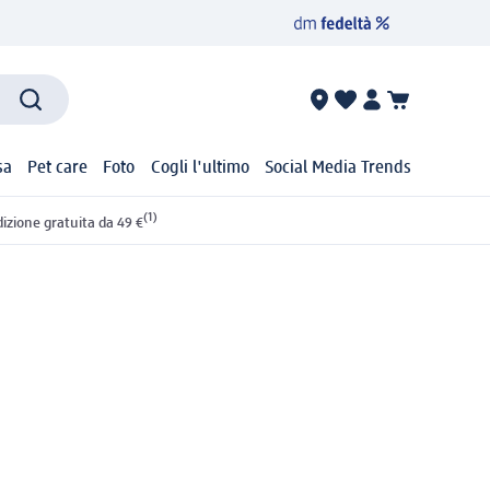
sa
Pet care
Foto
Cogli l'ultimo
Social Media Trends
(1)
izione gratuita da 49 €