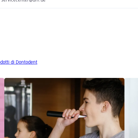
e servicecenter@dm.de
rodotti di Dontodent