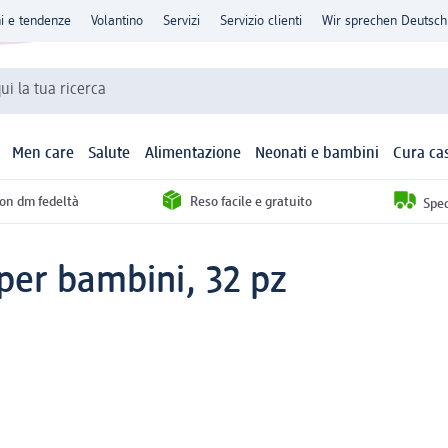
ni e tendenze
Volantino
Servizi
Servizio clienti
Wir sprechen Deutsch
qui la tua ricerca
Men care
Salute
Alimentazione
Neonati e bambini
Cura ca
con dm fedeltà
Reso facile e gratuito
Sped
 per bambini, 32 pz