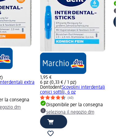
Disponib
selezion
z)
1,95 €
interdentali extra
6 pz (0,33 € / 1 pz)
Dontodent
Scovolini interdentali
conici sottili, 6 pz
(40)
er la consegna
Disponibile per la consegna
negozio dm
seleziona il negozio dm