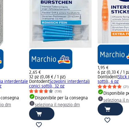
1,95 €
2,65 €
6 pz (0,33 € / 1 p
32 pz (0,08 € / 1 pz)
Dontodent
Stick 
zia interdentale
Dontodent
Scovolini interdentali
sottili, 6 pz
z
conici sottili, 32 pz
(21)
(138)
Disponibile p
a consegna
Disponibile per la consegna
seleziona il 
zio dm
seleziona il negozio dm