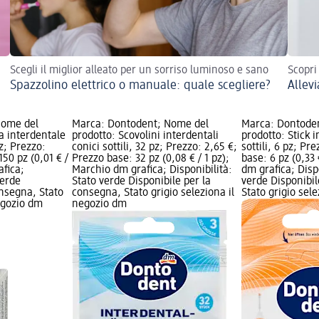
Scegli il miglior alleato per un sorriso luminoso e sano
Scopri
Spazzolino elettrico o manuale: quale scegliere?
Allevi
Nome del
Marca: Dontodent; Nome del
Marca: Dontode
ia interdentale
prodotto: Scovolini interdentali
prodotto: Stick i
z; Prezzo:
conici sottili, 32 pz; Prezzo: 2,65 €;
sottili, 6 pz; Pr
150 pz (0,01 € /
Prezzo base: 32 pz (0,08 € / 1 pz);
base: 6 pz (0,33 
afica;
Marchio dm grafica; Disponibilità:
dm grafica; Disp
verde
Stato verde Disponibile per la
verde Disponibil
onsegna, Stato
consegna, Stato grigio seleziona il
Stato grigio sel
negozio dm
negozio dm