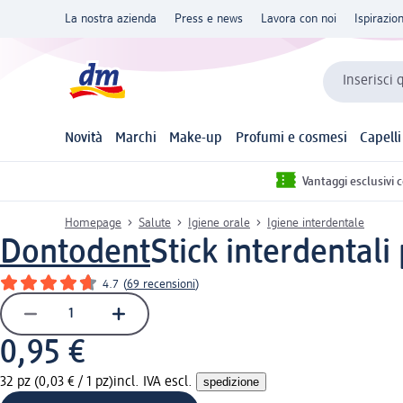
La nostra azienda
Press e news
Lavora con noi
Ispirazio
Inserisci 
Novità
Marchi
Make-up
Profumi e cosmesi
Capelli
Vantaggi esclusivi 
Homepage
Salute
Igiene orale
Igiene interdentale
Dontodent
Stick interdentali
4.7
(
69 recensioni
)
0,95 €
32 pz (0,03 € / 1 pz)
incl. IVA escl.
spedizione