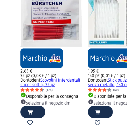
2,65 €
1,95 €
32 pz (0,08 € / 1 pz)
150 pz (0,01 € / 1 pz)
Dontodent
Scovolini interdentali
Dontodent
Stick puli
super sottili, 32 pz
senza metallo, 150 p
(174)
(60)
Disponibile per la consegna
Disponibile per l
seleziona il negozio dm
seleziona il nego