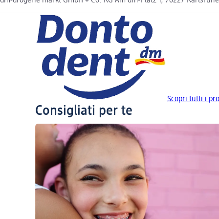
dm-drogerie markt GmbH + Co. KG Am dm-Platz 1, 76227 Karlsruh
Scopri tutti i p
Consigliati per te