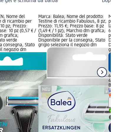
e gel e schiuma da barba
Dopobarba
EN; Nome del
Marca: Balea; Nome del prodotto:
Marca: Bal
e di ricambio per
Testine di ricambio Fabulous, 8 pz;
prodotto: Te
 10 pz; Prezzo:
Prezzo: 11,95 €; Prezzo base: 8 pz
lame Precis
ase: 10 pz (0,57 € /
(1,49 € / 1 pz); Marchio dm grafica;
6,49 €; Prez
m grafica;
Disponibilità: Stato verde
pz); Marchi
tato verde
Disponibile per la consegna, Stato
Disponibilit
la consegna, Stato
grigio seleziona il negozio dm
Disponibile
 il negozio dm
grigio selez
6,49 €
4 pz (1,62 € 
Balea MEN
T
lame Precis
Informaz
Disponib
selezion