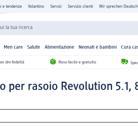
ni e tendenze
Volantino
Servizi
Servizio clienti
Wir sprechen Deutsch
qui la tua ricerca
Men care
Salute
Alimentazione
Neonati e bambini
Cura ca
con dm fedeltà
Reso facile e gratuito
Sped
o per rasoio Revolution 5.1, 