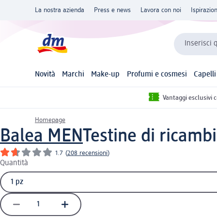
La nostra azienda
Press e news
Lavora con noi
Ispirazio
Inserisci 
Novità
Marchi
Make-up
Profumi e cosmesi
Capelli
Vantaggi esclusivi 
Homepage
Balea MEN
Testine di ricambi
1.7
(
208 recensioni
)
Quantità