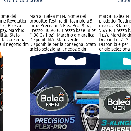
Creme depilatorie
Sapon
Nome del
Marca: Balea MEN; Nome del
Marca: Balea M
ame Revolution
prodotto: Testine di ricambio a 5
prodotto: Testin
49 €; Prezzo
lame Precision 5 Flex-Pro, 8 pz;
rasoio a 3 lame,
1 pz); Marchio
Prezzo: 10,90 €; Prezzo base: 8 pz
5,69 €; Prezzo b
lità: Stato
(1,36 € / 1 pz); Marchio dm grafica;
1 pz); Marchio d
r la consegna,
Disponibilità: Stato verde
Disponibilità: S
na il negozio dm
Disponibile per la consegna, Stato
Disponibile per 
grigio seleziona il negozio dm
grigio seleziona