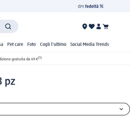
sa
Pet care
Foto
Cogli l'ultimo
Social Media Trends
(1)
izione gratuita da 49 €
8 pz