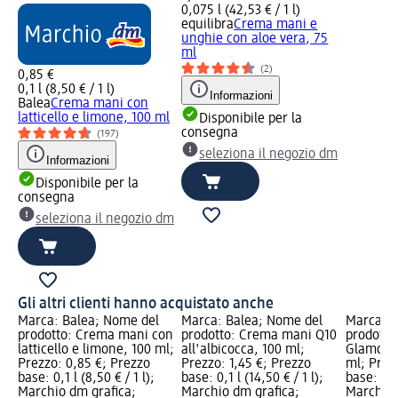
0,075 l (42,53 € / 1 l)
equilibra
Crema mani e
unghie con aloe vera, 75
ml
(2)
0,85 €
0,1 l (8,50 € / 1 l)
Informazioni
Balea
Crema mani con
latticello e limone, 100 ml
Disponibile per la
consegna
(197)
seleziona il negozio dm
Informazioni
Disponibile per la
consegna
seleziona il negozio dm
Gli altri clienti hanno acquistato anche
Marca: Balea; Nome del
Marca: Balea; Nome del
Marca: B
prodotto: Crema mani con
prodotto: Crema mani Q10
prodotto
latticello e limone, 100 ml;
all'albicocca, 100 ml;
Glamoro
Prezzo: 0,85 €; Prezzo
Prezzo: 1,45 €; Prezzo
ml; Prez
base: 0,1 l (8,50 € / 1 l);
base: 0,1 l (14,50 € / 1 l);
base: 0,1 
Marchio dm grafica;
Marchio dm grafica;
Marchio 