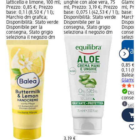
latticello e limone, 100 ml;
unghie con aloe vera, 75
Glamoro
Prezzo: 0,85 €; Prezzo
ml; Prezzo: 3,19 €; Prezzo
ml; Prez
base: 0,1 l (8,50 € / 1 l);
base: 0,075 l (42,53 € / 1 l);
base: 0,1 
Marchio dm grafica;
Disponibilità: Stato verde
Marchio 
Disponibilità: Stato verde
Disponibile per la
Disponibi
Disponibile per la
consegna, Stato grigio
Disponibi
consegna, Stato grigio
seleziona il negozio dm
consegna
seleziona il negozio dm
selezion
0,85 €
0,1 l (8,5
Balea
Cr
Glamoro
Dispon
consegn
selez
3,19 €