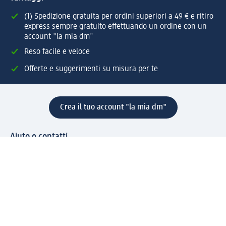
(1) Spedizione gratuita per ordini superiori a 49 € e ritiro
express sempre gratuito effettuando un ordine con un
account "la mia dm"
Reso facile e veloce
Offerte e suggerimenti su misura per te
Crea il tuo account "la mia dm"
Aiuto e contatti
Servizi
Servizio clienti
Spedizione e consegna
Reso e rimborso
L'azienda
La nostra azienda
Corporate Responsibility