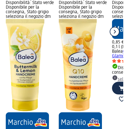
Disponibilità: Stato verde
Disponibilità: Stato verde
Disponibi
Disponibile per la
Disponibile per la
Disponibi
consegna, Stato grigio
consegna, Stato grigio
consegna
seleziona il negozio dm
seleziona il negozio dm
selezion
0,85 €
0,1 l (8,5
Balea
Cr
Glamoro
Dispon
consegn
selez