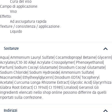
Cura del viso
Campo di applicazione:
Viso
Effetto:
Ad asciugatura rapida
Texture / consistenza / applicazione:
Liquido
Sostanze
Aqua| Ammonium Lauryl Sulfate| Cocamidopropyl Betaine| Glycerin|
Acrylates/C10-30 Alkyl Acrylate Crosspolymer| Phenoxyethanol|
Parfum| Sodium Cocoyl Glutamate| Disodium Cocoyl Glutamate|
Sodium Chloride| Sodium Hydroxide| Ammonium Sulfate|
Niacinamide| Ethylhexylglycerin| Disodium EDTA| Tocopheryl
Acetate| Curcuma Longa Rhizome Extract| Glycolic Acid| Glycyrrhiza
Glabra Root Extract| CI 19140| CI 15985| Linalool| Geraniol Gli
ingredienti elencati nello shop online possono differire da quelli
riportati sulla confezione.
Indirizzi