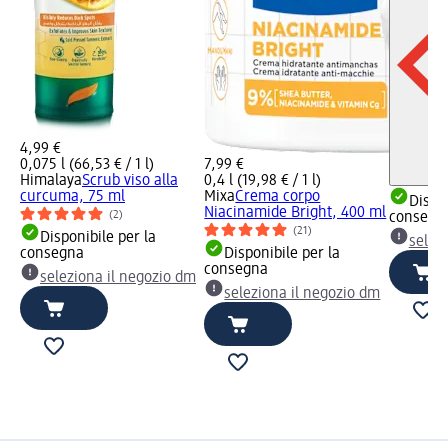
4,99 €
0,075 l (66,53 € / 1 l)
7,99 €
Himalaya
Scrub viso alla
0,4 l (19,98 € / 1 l)
curcuma, 75 ml
Mixa
Crema corpo
Dispon
Niacinamide Bright, 400 ml
(2)
consegn
(21)
Disponibile per la
selez
consegna
Disponibile per la
consegna
seleziona il negozio dm
seleziona il negozio dm