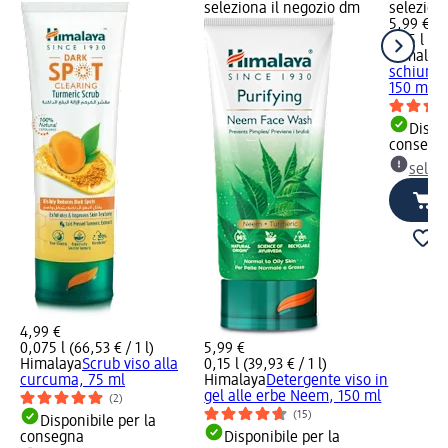
seleziona il negozio dm
selezion
5,99 €
0,15 l (39
Himalay
schiuma 
150 ml
Dispon
consegn
selez
4,99 €
0,075 l (66,53 € / 1 l)
5,99 €
Himalaya
Scrub viso alla
0,15 l (39,93 € / 1 l)
curcuma, 75 ml
Himalaya
Detergente viso in
gel alle erbe Neem, 150 ml
(2)
(15)
Disponibile per la
consegna
Disponibile per la