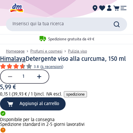
Inserisci qui la tua ricerca
Spedizione gratuita da 49 €
Homepage
Profumi e cosmesi
Pulizia viso
Himalaya
Detergente viso alla curcuma, 150 ml
3.8
(
4 recensioni
)
5,99 €
0,15 l (39,93 € / 1 l)
incl. IVA escl.
spedizione
Aggiungi al carrello
Disponibile per la consegna
Spedizione standard in 2-5 giorni lavorativi