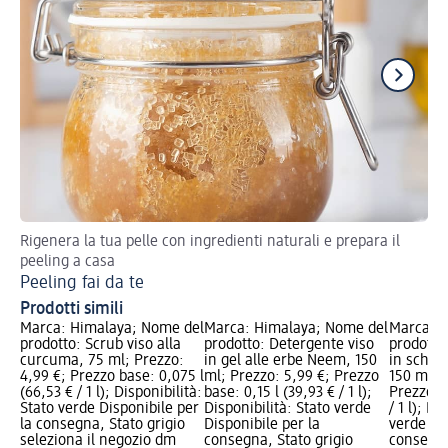
Rigenera la tua pelle con ingredienti naturali e prepara il
Sco
peeling a casa
We
Peeling fai da te
Prodotti simili
Marca: Himalaya; Nome del
Marca: Himalaya; Nome del
Marca: H
prodotto: Scrub viso alla
prodotto: Detergente viso
prodotto
curcuma, 75 ml; Prezzo:
in gel alle erbe Neem, 150
in schiu
4,99 €; Prezzo base: 0,075 l
ml; Prezzo: 5,99 €; Prezzo
150 ml; 
(66,53 € / 1 l); Disponibilità:
base: 0,15 l (39,93 € / 1 l);
Prezzo ba
Stato verde Disponibile per
Disponibilità: Stato verde
/ 1 l); Di
la consegna, Stato grigio
Disponibile per la
verde Dis
seleziona il negozio dm
consegna, Stato grigio
consegna