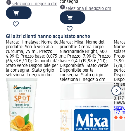
consegna
seleziona il negozio dm
seleziona il negozio dm
Gli altri clienti hanno acquistato anche
Marca: Himalaya; Nome del
Marca: Mixa; Nome del
Marca: H
prodotto: Scrub viso alla
prodotto: Crema corpo
Nome del
curcuma, 75 ml; Prezzo:
Niacinamide Bright, 400
solare s
4,99 €; Prezzo base: 0,075 l
ml; Prezzo: 7,99 €; Prezzo
Protecti
(66,53 € / 1 l); Disponibilità:
base: 0,4 l (19,98 € / 1 l);
13,90 €;
Stato verde Disponibile per
Disponibilità: Stato verde
l (78,53 €
la consegna, Stato grigio
Disponibile per la
pericolo
seleziona il negozio dm
consegna, Stato grigio
Disponibi
seleziona il negozio dm
Disponibi
consegna
selezion
13,90 €
0,177 l (7
HAWAIIAN
spray Gl
177 ml