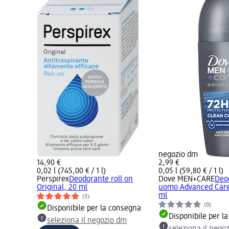
negozio dm
14,90 €
2,99 €
0,02 l (745,00 € / 1 l)
0,05 l (59,80 € / 1 l)
Perspirex
Deodorante roll on
Dove MEN+CARE
Deo
Original, 20 ml
uomo Advanced Care 
ml
(3)
(0)
Disponibile per la consegna
Disponibile per l
seleziona il negozio dm
seleziona il nego