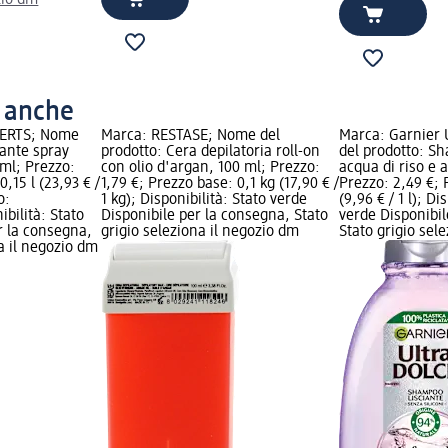
o anche
ERTS; Nome
Marca: RESTASE; Nome del
Marca: Garnier 
rante spray
prodotto: Cera depilatoria roll-on
del prodotto: S
 ml; Prezzo:
con olio d'argan, 100 ml; Prezzo:
acqua di riso e 
0,15 l (23,93 € /
1,79 €; Prezzo base: 0,1 kg (17,90 € /
Prezzo: 2,49 €; 
o:
1 kg); Disponibilità: Stato verde
(9,96 € / 1 l); Di
bilità: Stato
Disponibile per la consegna, Stato
verde Disponibil
r la consegna,
grigio seleziona il negozio dm
Stato grigio sel
na il negozio dm