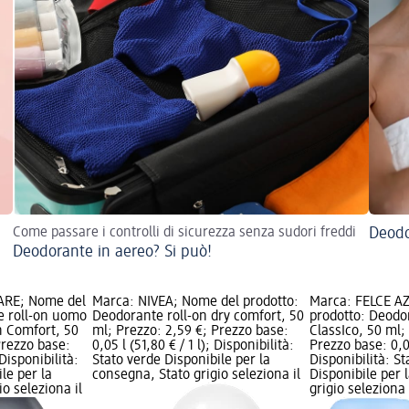
Come passare i controlli di sicurezza senza sudori freddi
Deodo
Deodorante in aereo? Si può!
ARE; Nome del
Marca: NIVEA; Nome del prodotto:
Marca: FELCE A
e roll-on uomo
Deodorante roll-on dry comfort, 50
prodotto: Deodo
 Comfort, 50
ml; Prezzo: 2,59 €; Prezzo base:
ClassIco, 50 ml;
Prezzo base:
0,05 l (51,80 € / 1 l); Disponibilità:
Prezzo base: 0,05
 Disponibilità:
Stato verde Disponibile per la
Disponibilità: S
le per la
consegna, Stato grigio seleziona il
Disponibile per 
o seleziona il
grigio seleziona