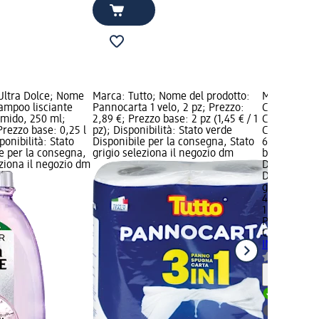
Ultra Dolce; Nome
Marca: Tutto; Nome del prodotto:
Marca: Pale
hampoo lisciante
Pannocarta 1 velo, 2 pz; Prezzo:
Creme; Nome
amido, 250 ml;
2,89 €; Prezzo base: 2 pz (1,45 € / 1
Colorazion
Prezzo base: 0,25 l
pz); Disponibilità: Stato verde
COLOR Creme
sponibilità: Stato
Disponibile per la consegna, Stato
6.65, 1 pz; 
e per la consegna,
grigio seleziona il negozio dm
base: 1 pz (4
eziona il negozio dm
Disponibilit
Disponibile
grigio selez
4,49 €
1 pz (4,49 € 
Palette Inte
Creme
Colo
INTENSIVE C
Informaz
Disponib
selezion