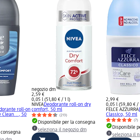
negozio dm
2,59 €
0,05 l (51,80 € / 1 l)
2,99 €
NIVEA
Deodorante roll-on dry
0,05 l (59,80 € / 
dorante roll-on
comfort, 50 ml
FELCE AZZURRA
Clean..., 50
ClassIco, 50 ml
(213)
(7)
Disponibile per la consegna
Disponibile p
seleziona il negozio dm
a consegna
seleziona il 
zio dm