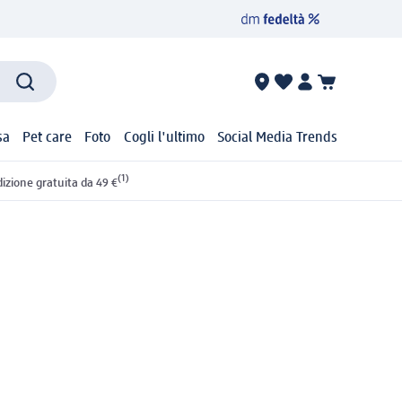
sa
Pet care
Foto
Cogli l'ultimo
Social Media Trends
(1)
izione gratuita da 49 €