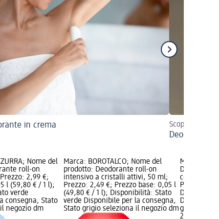
rante in crema
Scopri quale fo
Deodorante vs
ZZURRA; Nome del
Marca: BOROTALCO; Nome del
Marca: NIVE
rante roll-on
prodotto: Deodorante roll-on
Deodorante 
 Prezzo: 2,99 €;
intensivo a cristalli attivi, 50 ml;
comfort, 75
 l (59,80 € / 1 l);
Prezzo: 2,49 €; Prezzo base: 0,05 l
Prezzo base:
tato verde
(49,80 € / 1 l); Disponibilità: Stato
Disponibilit
la consegna, Stato
verde Disponibile per la consegna,
Disponibile
 il negozio dm
Stato grigio seleziona il negozio dm
grigio selez
2,99 €