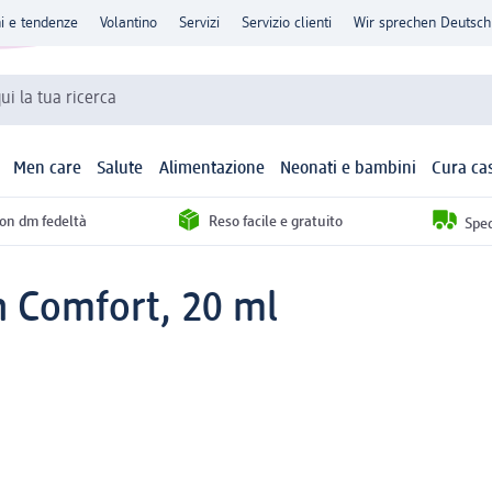
ni e tendenze
Volantino
Servizi
Servizio clienti
Wir sprechen Deutsch
qui la tua ricerca
Men care
Salute
Alimentazione
Neonati e bambini
Cura ca
con dm fedeltà
Reso facile e gratuito
Sped
n Comfort, 20 ml