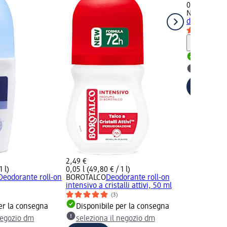
0,075 l (39,8
NIVEA
Deodo
dry comfort
Informaz
Disponib
selezion
2,49 €
1 l)
0,05 l (49,80 € / 1 l)
Deodorante roll-on
BOROTALCO
Deodorante roll-on
intensivo a cristalli attivi, 50 ml
(3)
er la consegna
Disponibile per la consegna
negozio dm
seleziona il negozio dm