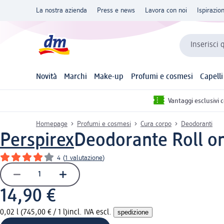
La nostra azienda
Press e news
Lavora con noi
Ispirazio
Inserisci 
Novità
Marchi
Make-up
Profumi e cosmesi
Capelli
Vantaggi esclusivi 
Homepage
Profumi e cosmesi
Cura corpo
Deodoranti
Perspirex
Deodorante Roll o
4
(
1 valutazione
)
14,90 €
0,02 l (745,00 € / 1 l)
incl. IVA escl.
spedizione