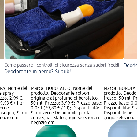
Come passare i controlli di sicurezza senza sudori freddi
Deodo
Deodorante in aereo? Si può!
RA; Nome del
Marca: BOROTALCO; Nome del
Marca: BOROTAL
e spray
prodotto: Deodorante roll-on
prodotto: Deodor
zzo: 2,99 €;
originale al profumo di borotalco,
fresco, 50 ml; P
9,93 € / 1 l);
50 ml; Prezzo: 3,99 €; Prezzo base:
Prezzo base: 0,05
verde
0,05 l (79,80 € / 1 l); Disponibilità:
Disponibilità: S
onsegna, Stato
Stato verde Disponibile per la
Disponibile per 
negozio dm
consegna, Stato grigio seleziona il
grigio seleziona
negozio dm