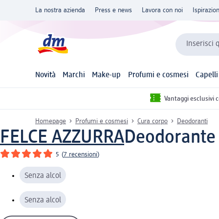
La nostra azienda
Press e news
Lavora con noi
Ispirazio
Inserisci 
Novità
Marchi
Make-up
Profumi e cosmesi
Capelli
Vantaggi esclusivi 
Homepage
Profumi e cosmesi
Cura corpo
Deodoranti
FELCE AZZURRA
Deodorante r
5
(
7 recensioni
)
Senza alcol
Senza alcol