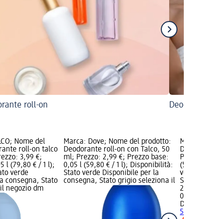
rante roll-on
Deodorante i
CO; Nome del
Marca: Dove; Nome del prodotto:
Marca: Dove
ante roll-on talco
Deodorante roll-on con Talco, 50
Deodorante 
rezzo: 3,99 €;
ml; Prezzo: 2,99 €; Prezzo base:
Prezzo: 2,99
 l (79,80 € / 1 l);
0,05 l (59,80 € / 1 l); Disponibilità:
(59,80 € / 1 
tato verde
Stato verde Disponibile per la
verde Dispo
la consegna, Stato
consegna, Stato grigio seleziona il
Stato grigio
 il negozio dm
2,99 €
0,05 l (59,80
Dove
Deodora
50 ml