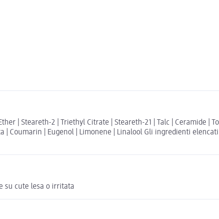
her | Steareth-2 | Triethyl Citrate | Steareth-21 | Talc | Ceramide | 
 Coumarin | Eugenol | Limonene | Linalool Gli ingredienti elencati n
 su cute lesa o irritata