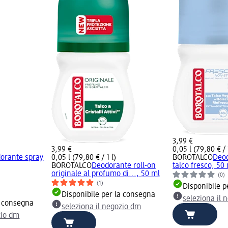
3,99 €
3,99 €
0,05 l (79,80 € / 
orante spray
0,05 l (79,80 € / 1 l)
BOROTALCO
Deod
BOROTALCO
Deodorante roll-on
talco fresco, 50
originale al profumo di..., 50 ml
(0)
(1)
Disponibile p
Disponibile per la consegna
seleziona il 
a consegna
seleziona il negozio dm
zio dm