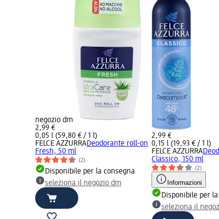
negozio dm
2,99 €
0,05 l (59,80 € / 1 l)
2,99 €
FELCE AZZURRA
Deodorante roll-on
0,15 l (19,93 € / 1 l)
Fresh, 50 ml
FELCE AZZURRA
Deod
Classico, 150 ml
(2)
(2)
Disponibile per la consegna
Informazioni
seleziona il negozio dm
Disponibile per l
seleziona il nego