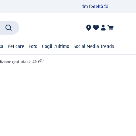
sa
Pet care
Foto
Cogli l'ultimo
Social Media Trends
(1)
izione gratuita da 49 €