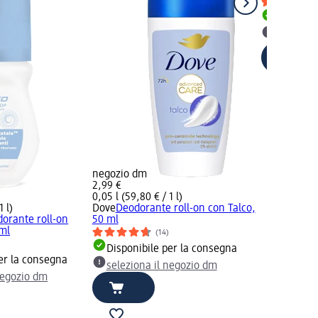
Disponib
selezion
negozio dm
2,99 €
0,05 l (59,80 € / 1 l)
1 l)
Dove
Deodorante roll-on con Talco,
orante roll-on
50 ml
 ml
(14)
Disponibile per la consegna
er la consegna
seleziona il negozio dm
negozio dm