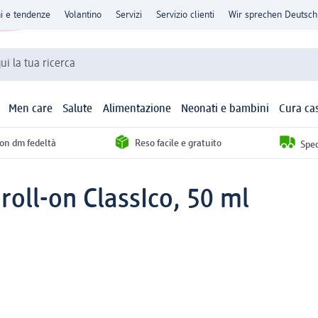
ni e tendenze
Volantino
Servizi
Servizio clienti
Wir sprechen Deutsch
qui la tua ricerca
Men care
Salute
Alimentazione
Neonati e bambini
Cura ca
con dm fedeltà
Reso facile e gratuito
Sped
oll-on ClassIco, 50 ml