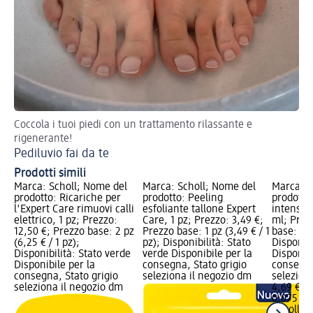
Coccola i tuoi piedi con un trattamento rilassante e
Pre
rigenerante!
Pi
Pediluvio fai da te
pr
Prodotti simili
Marca: Scholl; Nome del
Marca: Scholl; Nome del
Marca: S
prodotto: Ricariche per
prodotto: Peeling
prodotto
l'Expert Care rimuovi calli
esfoliante tallone Expert
intensivo
elettrico, 1 pz; Prezzo:
Care, 1 pz; Prezzo: 3,49 €;
ml; Prez
12,50 €; Prezzo base: 2 pz
Prezzo base: 1 pz (3,49 € / 1
base: 0,0
(6,25 € / 1 pz);
pz); Disponibilità: Stato
Disponibi
Disponibilità: Stato verde
verde Disponibile per la
Disponibi
Disponibile per la
consegna, Stato grigio
consegna
consegna, Stato grigio
seleziona il negozio dm
selezion
seleziona il negozio dm
4,69 €
0,075 l (6
Scholl
Tr