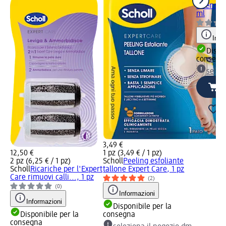
intensivo
ml
Info
Dispon
consegn
selez
3,49 €
12,50 €
1 pz (3,49 € / 1 pz)
2 pz (6,25 € / 1 pz)
Scholl
Peeling esfoliante
Scholl
Ricariche per l'Expert
tallone Expert Care, 1 pz
Care rimuovi calli..., 1 pz
(2)
(0)
Informazioni
Informazioni
Disponibile per la
Disponibile per la
consegna
consegna