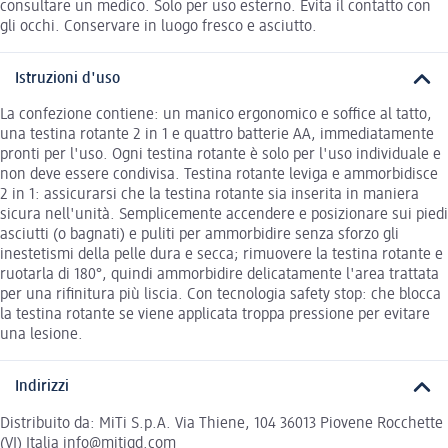
consultare un medico. Solo per uso esterno. Evita il contatto con
gli occhi. Conservare in luogo fresco e asciutto.
Istruzioni d'uso
La confezione contiene: un manico ergonomico e soffice al tatto,
una testina rotante 2 in 1 e quattro batterie AA, immediatamente
pronti per l'uso. Ogni testina rotante è solo per l'uso individuale e
non deve essere condivisa. Testina rotante leviga e ammorbidisce
2 in 1: assicurarsi che la testina rotante sia inserita in maniera
sicura nell'unità. Semplicemente accendere e posizionare sui piedi
asciutti (o bagnati) e puliti per ammorbidire senza sforzo gli
inestetismi della pelle dura e secca; rimuovere la testina rotante e
ruotarla di 180°, quindi ammorbidire delicatamente l'area trattata
per una rifinitura più liscia. Con tecnologia safety stop: che blocca
la testina rotante se viene applicata troppa pressione per evitare
una lesione.
Indirizzi
Distribuito da: MiTi S.p.A. Via Thiene, 104 36013 Piovene Rocchette
(VI) Italia info@mitigd.com