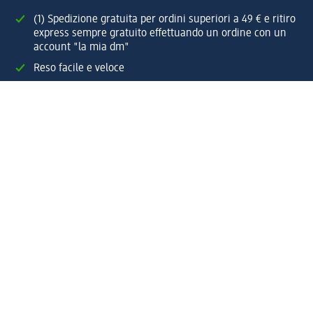
(1) Spedizione gratuita per ordini superiori a 49 € e ritiro
express sempre gratuito effettuando un ordine con un
account "la mia dm"
Reso facile e veloce
Offerte e suggerimenti su misura per te
Crea il tuo account "la mia dm"
Aiuto e contatti
Servizi
Servizio clienti
Spedizione e consegna
Reso e rimborso
L'azienda
La nostra azienda
Corporate Responsibility