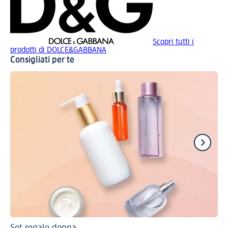
Scopri tutti i
prodotti di DOLCE&GABBANA
Consigliati per te
Set regalo donna
Tr