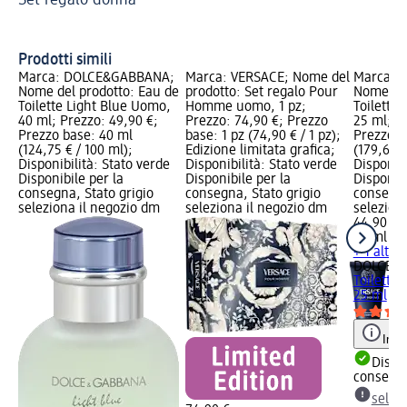
Re
Prodotti simili
Marca: DOLCE&GABBANA;
Marca: VERSACE; Nome del
Marca: 
Nome del prodotto: Eau de
prodotto: Set regalo Pour
Nome del
Toilette Light Blue Uomo,
Homme uomo, 1 pz;
Toilette
40 ml; Prezzo: 49,90 €;
Prezzo: 74,90 €; Prezzo
25 ml; P
Prezzo base: 40 ml
base: 1 pz (74,90 € / 1 pz);
Prezzo b
(124,75 € / 100 ml);
Edizione limitata grafica;
(179,60 €
Disponibilità: Stato verde
Disponibilità: Stato verde
Disponibi
Disponibile per la
Disponibile per la
Disponibi
consegna, Stato grigio
consegna, Stato grigio
consegna
seleziona il negozio dm
seleziona il negozio dm
selezion
44,90 €
25 ml (17
+ 1 altra 
DOLCE&
Toilette
25 ml
Info
Dispon
consegn
selez