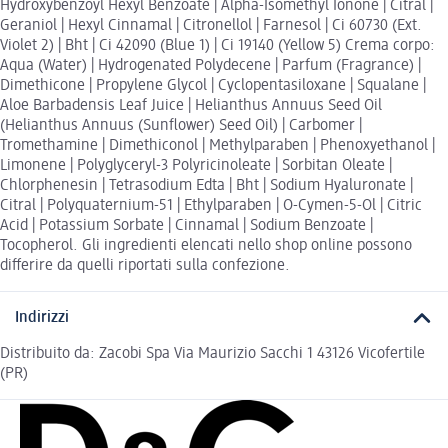
Hydroxybenzoyl Hexyl Benzoate | Alpha-Isomethyl Ionone | Citral |
Geraniol | Hexyl Cinnamal | Citronellol | Farnesol | Ci 60730 (Ext.
Violet 2) | Bht | Ci 42090 (Blue 1) | Ci 19140 (Yellow 5) Crema corpo:
Aqua (Water) | Hydrogenated Polydecene | Parfum (Fragrance) |
Dimethicone | Propylene Glycol | Cyclopentasiloxane | Squalane |
Aloe Barbadensis Leaf Juice | Helianthus Annuus Seed Oil
(Helianthus Annuus (Sunflower) Seed Oil) | Carbomer |
Tromethamine | Dimethiconol | Methylparaben | Phenoxyethanol |
Limonene | Polyglyceryl-3 Polyricinoleate | Sorbitan Oleate |
Chlorphenesin | Tetrasodium Edta | Bht | Sodium Hyaluronate |
Citral | Polyquaternium-51 | Ethylparaben | O-Cymen-5-Ol | Citric
Acid | Potassium Sorbate | Cinnamal | Sodium Benzoate |
Tocopherol. Gli ingredienti elencati nello shop online possono
differire da quelli riportati sulla confezione.
Indirizzi
Distribuito da: Zacobi Spa Via Maurizio Sacchi 1 43126 Vicofertile
(PR)