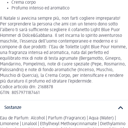
Crema corpo
Profumo intenso ed aromatico
Il Natale si avvicina sempre più, non farti cogliere impreparato!
Per sorprendere la persona che ami con un tenero dono sotto
l’albero ti sarà sufficiente scegliere il cofanetto Light Blue Puor
Hommer di Dolce&Gabbana. Il set incarna lo spirito avventuroso
maschile, l’essenza dell’uomo contemporaneo e moderno e si
compone di due prodotti: l’Eau de Toilette Light Blue Pour Homme,
una fragranza intensa ed aromatica, nata dal perfetto ed
equilibrato mix di note di testa agrumate (Bergamotto, Ginepro,
Mandarino, Pompelmo), note di cuore speziate (Pepe, Rosmarino,
Palissandro) e note di fondo aromatiche (Incenso, Muschio,
Muschio di Quercia); la Crema Corpo, per intensificare e rendere
più duraturo il profumo ed idratare l’epidermide.
Codice articolo dm: 2168878
GTIN: 8057971187461
Sostanze
Eau de Parfum: Alcohol | Parfum (Fragrance) | Aqua (Water) |
Limonene | Linalool | Ethylhexyl Methoxycinnamate | Diethylamino