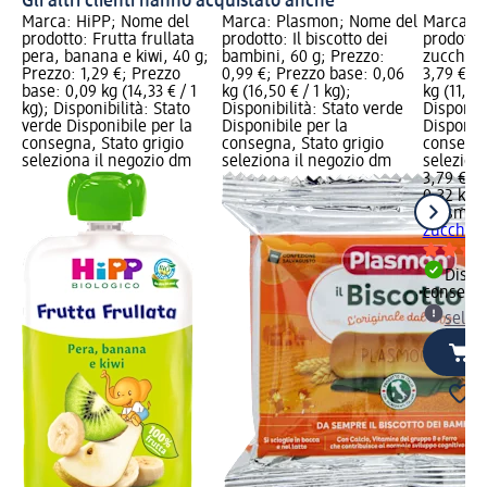
Gli altri clienti hanno acquistato anche
Marca: HiPP; Nome del
Marca: Plasmon; Nome del
Marca: 
prodotto: Frutta frullata
prodotto: Il biscotto dei
prodotto:
pera, banana e kiwi, 40 g;
bambini, 60 g; Prezzo:
zuccheri
Prezzo: 1,29 €; Prezzo
0,99 €; Prezzo base: 0,06
3,79 €; 
base: 0,09 kg (14,33 € / 1
kg (16,50 € / 1 kg);
kg (11,84 
kg); Disponibilità: Stato
Disponibilità: Stato verde
Disponibi
verde Disponibile per la
Disponibile per la
Disponibi
consegna, Stato grigio
consegna, Stato grigio
consegna
seleziona il negozio dm
seleziona il negozio dm
selezion
3,79 €
0,32 kg (
Plasmon
zuccheri
Dispon
consegn
selez