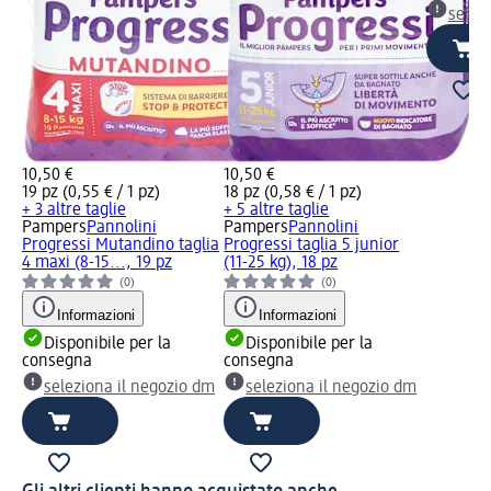
selez
10,50 €
10,50 €
19 pz (0,55 € / 1 pz)
18 pz (0,58 € / 1 pz)
+ 3 altre taglie
+ 5 altre taglie
Pampers
Pannolini
Pampers
Pannolini
Progressi Mutandino taglia
Progressi taglia 5 junior
4 maxi (8-15..., 19 pz
(11-25 kg), 18 pz
(0)
(0)
Informazioni
Informazioni
Disponibile per la
Disponibile per la
consegna
consegna
seleziona il negozio dm
seleziona il negozio dm