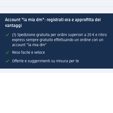
Account "la mia dm": registrati ora e approfitta dei
vantaggi
(1) Spedizione gratuita per ordini superiori a 20 € e ritiro
express sempre gratuito effettuando un ordine con un
account "la mia dm"
Reso facile e veloce
Offerte e suggerimenti su misura per te
Crea il tuo account "la mia dm"
Aiuto e contatti
Servizi
Servizio clienti
Spedizione e consegna