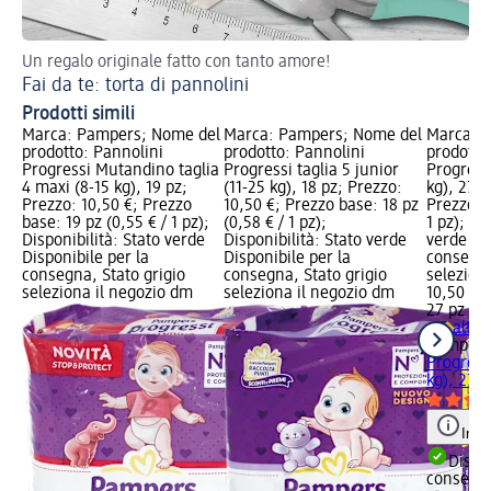
Un regalo originale fatto con tanto amore!
Sc
Fai da te: torta di pannolini
In
Prodotti simili
Marca: Pampers; Nome del
Marca: Pampers; Nome del
Marca: 
prodotto: Pannolini
prodotto: Pannolini
prodotto
Progressi Mutandino taglia
Progressi taglia 5 junior
Progressi
4 maxi (8-15 kg), 19 pz;
(11-25 kg), 18 pz; Prezzo:
kg), 27 p
Prezzo: 10,50 €; Prezzo
10,50 €; Prezzo base: 18 pz
Prezzo ba
base: 19 pz (0,55 € / 1 pz);
(0,58 € / 1 pz);
1 pz); Di
Disponibilità: Stato verde
Disponibilità: Stato verde
verde Dis
Disponibile per la
Disponibile per la
consegna
consegna, Stato grigio
consegna, Stato grigio
selezion
seleziona il negozio dm
seleziona il negozio dm
10,50 €
27 pz (0,
+ 5 altre
Pampers
Progressi
kg), 27 p
Info
Dispon
consegn