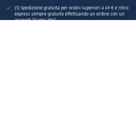
(1) Spedizione gratuita per ordini superiori a 49 € e ritiro
express sempre gratuito effettuando un ordine con un
account "la mia dm"
Reso facile e veloce
Offerte e suggerimenti su misura per te
Crea il tuo account "la mia dm"
Aiuto e contatti
Servizi
Servizio clienti
Spedizione e consegna
Reso e rimborso
L'azienda
La nostra azienda
Corporate Responsibility