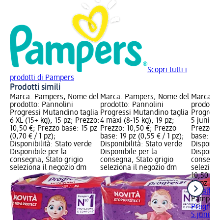
Scopri tutti i
prodotti di Pampers
Prodotti simili
Marca: Pampers; Nome del
Marca: Pampers; Nome del
Marca: 
prodotto: Pannolini
prodotto: Pannolini
prodotto
Progressi Mutandino taglia
Progressi Mutandino taglia
Progress
6 XL (15+ kg), 15 pz; Prezzo:
4 maxi (8-15 kg), 19 pz;
5 junior 
10,50 €; Prezzo base: 15 pz
Prezzo: 10,50 €; Prezzo
Prezzo: 
(0,70 € / 1 pz);
base: 19 pz (0,55 € / 1 pz);
base: 17 
Disponibilità: Stato verde
Disponibilità: Stato verde
Disponibi
Disponibile per la
Disponibile per la
Disponibi
consegna, Stato grigio
consegna, Stato grigio
consegna
seleziona il negozio dm
seleziona il negozio dm
selezion
10,50 €
17 pz (0,
+ 3 altre
Pampers
Progress
5 junior.