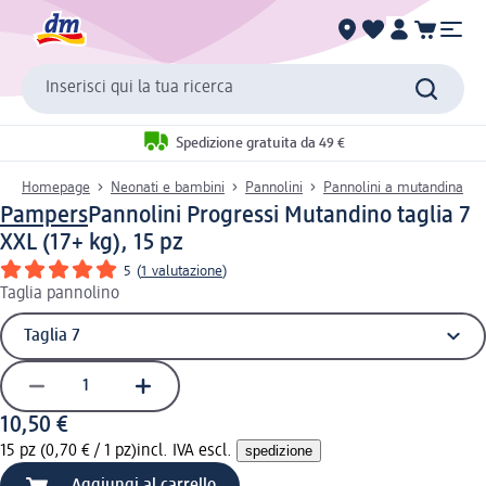
Inserisci qui la tua ricerca
Spedizione gratuita da 49 €
Homepage
Neonati e bambini
Pannolini
Pannolini a mutandina
Pampers
Pannolini Progressi Mutandino taglia 7
XXL (17+ kg), 15 pz
5
(
1 valutazione
)
Taglia pannolino
10,50 €
15 pz (0,70 € / 1 pz)
incl. IVA escl.
spedizione
Aggiungi al carrello