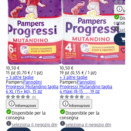
Info
Dispon
consegn
selez
10,50 €
10,50 €
15 pz (0,70 € / 1 pz)
19 pz (0,55 € / 1 pz)
+ 3 altre taglie
+ 3 altre taglie
Pampers
Pannolini
Pampers
Pannolini
Progressi Mutandino taglia
Progressi Mutandino taglia
6 XL (15+ kg), 15 pz
4 maxi (8-15..., 19 pz
(0)
(0)
Informazioni
Informazioni
Disponibile per la
Disponibile per la
consegna
consegna
seleziona il negozio dm
seleziona il negozio dm