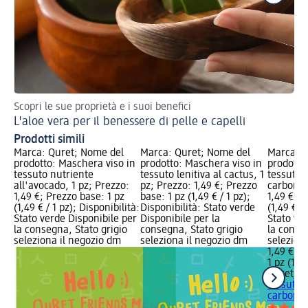
Scopri le sue proprietà e i suoi benefici
I 1
L'aloe vera per il benessere di pelle e capelli
Sk
Prodotti simili
Marca: Quret; Nome del
Marca: Quret; Nome del
Marca: Q
prodotto: Maschera viso in
prodotto: Maschera viso in
prodotto
tessuto nutriente
tessuto lenitiva al cactus, 1
tessuto p
all'avocado, 1 pz; Prezzo:
pz; Prezzo: 1,49 €; Prezzo
carbone,
1,49 €; Prezzo base: 1 pz
base: 1 pz (1,49 € / 1 pz);
1,49 €; P
(1,49 € / 1 pz); Disponibilità:
Disponibilità: Stato verde
(1,49 € / 
Stato verde Disponibile per
Disponibile per la
Stato ve
la consegna, Stato grigio
consegna, Stato grigio
la conse
seleziona il negozio dm
seleziona il negozio dm
selezion
1,49 €
1 pz (1,49
Quret
Mas
tessuto p
carbone,