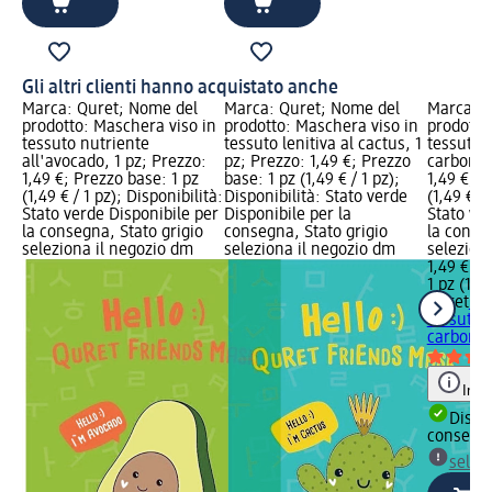
Gli altri clienti hanno acquistato anche
Marca: Quret; Nome del
Marca: Quret; Nome del
Marca: Q
prodotto: Maschera viso in
prodotto: Maschera viso in
prodotto
tessuto nutriente
tessuto lenitiva al cactus, 1
tessuto p
all'avocado, 1 pz; Prezzo:
pz; Prezzo: 1,49 €; Prezzo
carbone,
1,49 €; Prezzo base: 1 pz
base: 1 pz (1,49 € / 1 pz);
1,49 €; P
(1,49 € / 1 pz); Disponibilità:
Disponibilità: Stato verde
(1,49 € / 
Stato verde Disponibile per
Disponibile per la
Stato ve
la consegna, Stato grigio
consegna, Stato grigio
la conse
seleziona il negozio dm
seleziona il negozio dm
selezion
1,49 €
1 pz (1,49
Quret
Mas
tessuto p
carbone,
Info
Dispon
consegn
selez