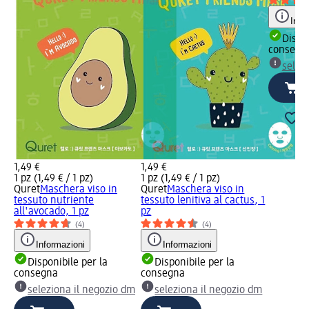
Info
Dispon
consegn
selez
1,49 €
1,49 €
1 pz (1,49 € / 1 pz)
1 pz (1,49 € / 1 pz)
Quret
Maschera viso in
Quret
Maschera viso in
tessuto nutriente
tessuto lenitiva al cactus, 1
all'avocado, 1 pz
pz
(4)
(4)
Informazioni
Informazioni
Disponibile per la
Disponibile per la
consegna
consegna
seleziona il negozio dm
seleziona il negozio dm