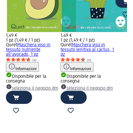
1,49 €
1,49 €
1 pz (1,49 € / 1 pz)
1 pz (1,49 € / 1 pz)
Quret
Maschera viso in
Quret
Maschera viso in
tessuto nutriente
tessuto lenitiva al cactus, 1
all'avocado, 1 pz
pz
(4)
(4)
Informazioni
Informazioni
Disponibile per la
Disponibile per la
consegna
consegna
seleziona il negozio dm
seleziona il negozio dm