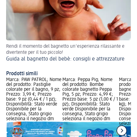
Rendi il momento del bagnetto un'esperienza rilassante e
Sc
divertente per il tuo piccolo!
ser
Guida al bagnetto del bebè: consigli e attrezzature
Ta
ge
Prodotti simili
Marca: PAW PATROL; Nome
Marca: Peppa Pig; Nome
Marca: S
del prodotto: Pastiglie
del prodotto: Bombe
prodotto:
colorate per il bagno, 9 pz;
colorate bagnetto Peppa
bagnetto 
Prezzo: 3,99 €; Prezzo
Pig, 5 pz; Prezzo: 4,99 €;
Prezzo: 
base: 9 pz (0,44 € / 1 pz);
Prezzo base: 5 pz (1,00 € / 1
base: 0,0
Disponibilità: Stato verde
pz); Disponibilità: Stato
kg); Mar
Disponibile per la
verde Disponibile per la
Disponibi
consegna, Stato grigio
consegna, Stato grigio
Disponibi
seleziona il negozio dm
seleziona il negozio dm
consegna
selezion