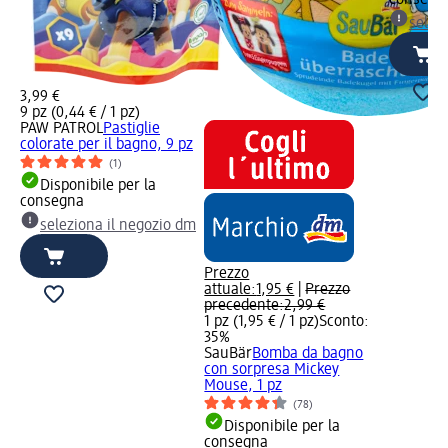
consegn
selez
3,99 €
9 pz (0,44 € / 1 pz)
PAW PATROL
Pastiglie
colorate per il bagno, 9 pz
(1)
Disponibile per la
consegna
seleziona il negozio dm
Prezzo
attuale:
1,95 €
|
Prezzo
precedente:
2,99 €
1 pz (1,95 € / 1 pz)
Sconto:
35%
SauBär
Bomba da bagno
con sorpresa Mickey
Mouse, 1 pz
(78)
Disponibile per la
consegna