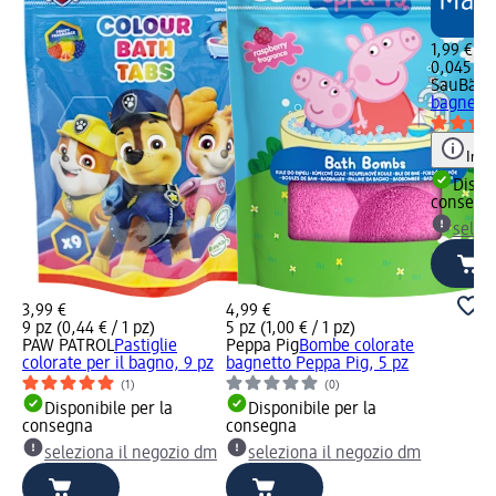
1,99 €
0,045 kg 
SauBär
P
bagnetto 
Info
Dispon
consegn
selez
3,99 €
4,99 €
9 pz (0,44 € / 1 pz)
5 pz (1,00 € / 1 pz)
PAW PATROL
Pastiglie
Peppa Pig
Bombe colorate
colorate per il bagno, 9 pz
bagnetto Peppa Pig, 5 pz
(1)
(0)
Disponibile per la
Disponibile per la
consegna
consegna
seleziona il negozio dm
seleziona il negozio dm