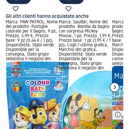
Gli altri clienti hanno acquistato anche
Marca: PAW PATROL; Nome
Marca: SauBär; Nome del
Marca: S
del prodotto: Pastiglie
prodotto: Bomba da bagno
prodotto
colorate per il bagno, 9 pz;
con sorpresa Mickey
bagno as
Prezzo: 3,99 €; Prezzo
Mouse, 1 pz; Prezzo: 1,95 €;
Prezzo: 
base: 9 pz (0,44 € / 1 pz);
Prezzo base: 1 pz (1,95 € / 1
base: 1 pz
Disponibilità: Stato verde
pz); Cogli l'ultimo grafica,
Marchio 
Disponibile per la
Marchio dm grafica;
Disponibi
consegna, Stato grigio
Disponibilità: Stato verde
Disponibi
seleziona il negozio dm
Disponibile per la
consegna
consegna, Stato grigio
selezion
seleziona il negozio dm
1,69 €
1 pz (1,69
SauBär
C
assort., 
Info
Dispon