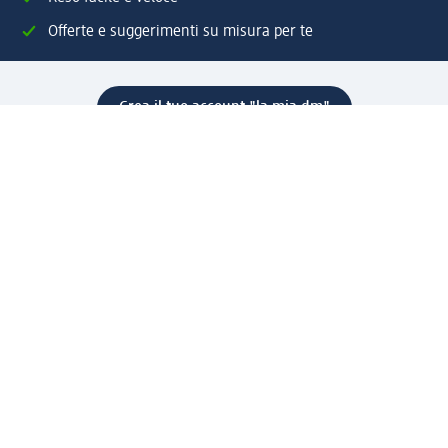
Offerte e suggerimenti su misura per te
Crea il tuo account "la mia dm"
Aiuto e contatti
Servizi
Servizio clienti
Spedizione e consegna
Reso e rimborso
L'azienda
La nostra azienda
Corporate Responsibility
Lavora con noi
Press e news
Espansione
Un mondo di prodotti
Il mondo dm