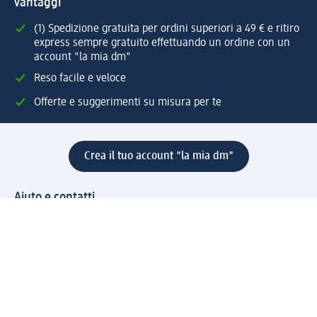
vantaggi
(1) Spedizione gratuita per ordini superiori a 49 € e ritiro
express sempre gratuito effettuando un ordine con un
account "la mia dm"
Reso facile e veloce
Offerte e suggerimenti su misura per te
Crea il tuo account "la mia dm"
Aiuto e contatti
Servizi
Servizio clienti
Spedizione e consegna
Reso e rimborso
L'azienda