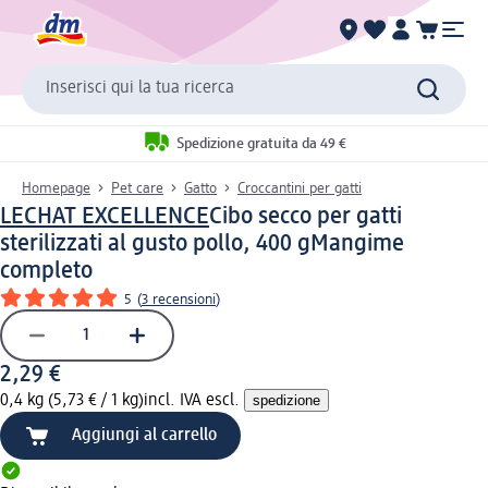
Inserisci qui la tua ricerca
Spedizione gratuita da 49 €
Homepage
Pet care
Gatto
Croccantini per gatti
LECHAT EXCELLENCE
Cibo secco per gatti
sterilizzati al gusto pollo, 400 g
Mangime
completo
5
(
3 recensioni
)
2,29 €
0,4 kg (5,73 € / 1 kg)
incl. IVA escl.
spedizione
Aggiungi al carrello