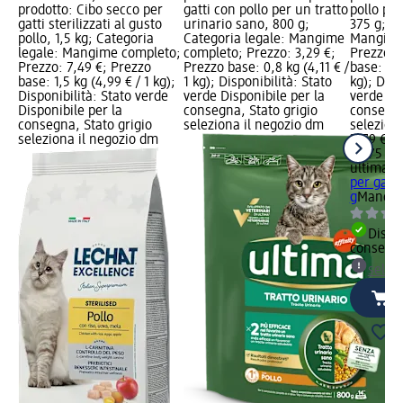
prodotto: Cibo secco per
gatti con pollo per un tratto
pollo per 
gatti sterilizzati al gusto
urinario sano, 800 g;
375 g; Ca
pollo, 1,5 kg; Categoria
Categoria legale: Mangime
Mangime
legale: Mangime completo;
completo; Prezzo: 3,29 €;
Prezzo: 
Prezzo: 7,49 €; Prezzo
Prezzo base: 0,8 kg (4,11 € /
base: 0,3
base: 1,5 kg (4,99 € / 1 kg);
1 kg); Disponibilità: Stato
kg); Disp
Disponibilità: Stato verde
verde Disponibile per la
verde Dis
Disponibile per la
consegna, Stato grigio
consegna
consegna, Stato grigio
seleziona il negozio dm
selezion
seleziona il negozio dm
2,79 €
0,375 kg 
ultima
Ci
per gatti
g
Mangim
Dispon
consegn
selez