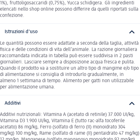
1%), fruttoligosaccaridi (0,75%), Yucca schidigera. Gli ingredienti
elencati nello shop online possono differire da quelli riportati sulla
confezione.
Istruzioni d'uso
Le quantità possono essere adattate a seconda della taglia, attività
fisica e delle condizioni di vita dell’animale. La razione giornaliera
raccomandata indicata in tabella può essere suddivisa in 2 pasti
giornalieri. Lasciare sempre a disposizione acqua fresca e pulita.
Quando il prodotto va a sostituire un altro tipo di mangime e/o tipo
di alimentazione si consiglia di introdurlo gradualmente, in
almeno 1 settimana di tempo. Alimento per gatti non utilizzabile
per alimentazione umana.
Additivi
Additivi nutrizionali: Vitamina A (acetato di retinile) 37.000 UI/kg,
Vitamina D3 1.900 UI/kg, Vitamina E (tutto rac-alfa tocoferile
acetato) 86 mg/kg, Ferro (solfato di ferro (II) monoidrato 304
mg/kg) 100 mg/kg, Rame (solfato di rame (II) pentaidrato 47 mg/kg)
12 mg/kg, Manganese (solfato manganoso monoidrato 92 mg/kg)