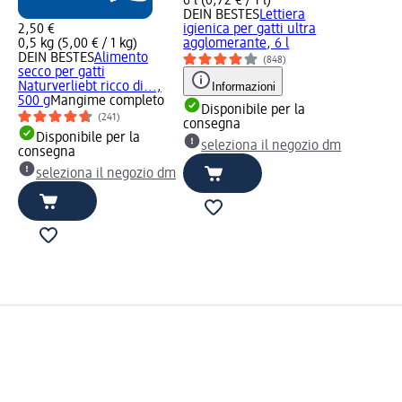
6 l (0,72 € / 1 l)
DEIN BESTES
Lettiera
2,50 €
igienica per gatti ultra
0,5 kg (5,00 € / 1 kg)
agglomerante, 6 l
DEIN BESTES
Alimento
(848)
secco per gatti
Naturverliebt ricco di...,
Informazioni
500 g
Mangime completo
Disponibile per la
(241)
consegna
Disponibile per la
seleziona il negozio dm
consegna
seleziona il negozio dm