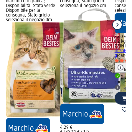
Marchio dm grafica;
consegna, Stato grigio
Disponibi
Disponibilità: Stato verde
seleziona il negozio dm
consegna
Disponibile per la
selezion
consegna, Stato grigio
seleziona il negozio dm
3,60 €
1,2 kg (3,
DEIN BE
in salsa 
g
Mangim
Info
Dispon
consegn
selez
4,29 €