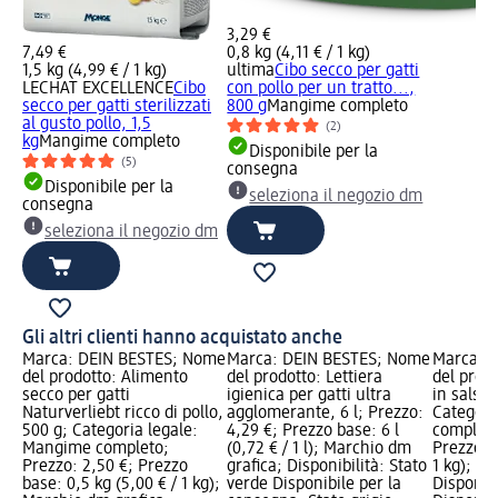
3,29 €
7,49 €
0,8 kg (4,11 € / 1 kg)
1,5 kg (4,99 € / 1 kg)
ultima
Cibo secco per gatti
LECHAT EXCELLENCE
Cibo
con pollo per un tratto...,
secco per gatti sterilizzati
800 g
Mangime completo
al gusto pollo, 1,5
(2)
kg
Mangime completo
Disponibile per la
(5)
consegna
Disponibile per la
seleziona il negozio dm
consegna
seleziona il negozio dm
Gli altri clienti hanno acquistato anche
Marca: DEIN BESTES; Nome
Marca: DEIN BESTES; Nome
Marca: 
del prodotto: Alimento
del prodotto: Lettiera
del prodo
secco per gatti
igienica per gatti ultra
in salsa 
Naturverliebt ricco di pollo,
agglomerante, 6 l; Prezzo:
Categori
500 g; Categoria legale:
4,29 €; Prezzo base: 6 l
completo
Mangime completo;
(0,72 € / 1 l); Marchio dm
Prezzo ba
Prezzo: 2,50 €; Prezzo
grafica; Disponibilità: Stato
1 kg); M
base: 0,5 kg (5,00 € / 1 kg);
verde Disponibile per la
Disponibi