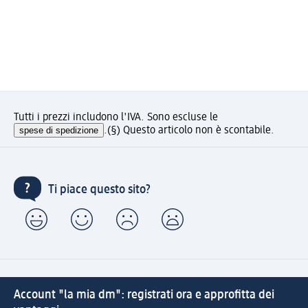
Tutti i prezzi includono l'IVA. Sono escluse le
spese di spedizione
.
(§) Questo articolo non è scontabile.
Ti piace questo sito?
Account "la mia dm": registrati ora e approfitta dei