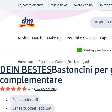
La nostra azienda
Press e news
Lavora con noi
Ispirazio
Inserisci 
Novità
Marchi
Make-up
Profumi e cosmesi
Capelli
Vantaggi esclusivi 
Homepage
Pet care
Gatto
Snack per gatti
DEIN BESTES
Bastoncini per 
complementare
4.7
(
174 recensioni
)
Senza coloranti
Senza zuccheri aggiunti