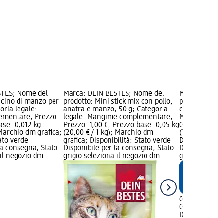
STES; Nome del
Marca: DEIN BESTES; Nome del
Marca: DEI
ncino di manzo per
prodotto: Mini stick mix con pollo,
prodotto: S
oria legale:
anatra e manzo, 50 g; Categoria
e pollo, 65 
mentare; Prezzo:
legale: Mangime complementare;
Mangime co
ase: 0,012 kg
Prezzo: 1,00 €; Prezzo base: 0,05 kg
0,80 €; Pre
 Marchio dm grafica;
(20,00 € / 1 kg); Marchio dm
(12,31 € / 1
tato verde
grafica; Disponibilità: Stato verde
Disponibilit
la consegna, Stato
Disponibile per la consegna, Stato
Disponibile
 il negozio dm
grigio seleziona il negozio dm
grigio selez
0,80 €
0,065 kg (12,
DEIN BESTE