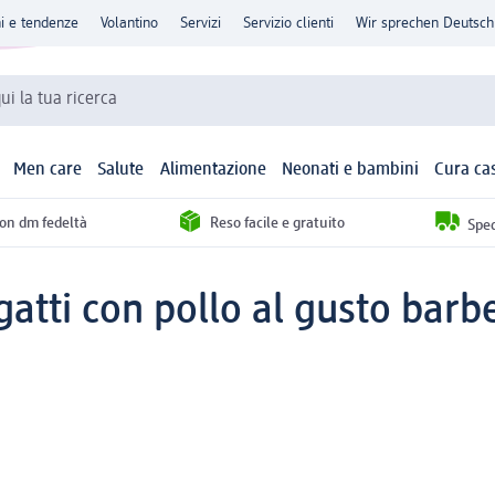
ni e tendenze
Volantino
Servizi
Servizio clienti
Wir sprechen Deutsch
qui la tua ricerca
Men care
Salute
Alimentazione
Neonati e bambini
Cura ca
con dm fedeltà
Reso facile e gratuito
Sped
gatti con pollo al gusto barb