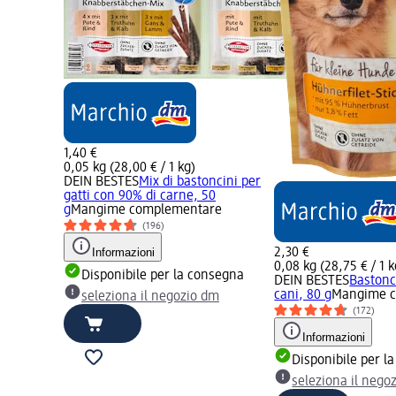
1,40 €
0,05 kg (28,00 € / 1 kg)
DEIN BESTES
Mix di bastoncini per
gatti con 90% di carne, 50
g
Mangime complementare
(196)
Informazioni
2,30 €
0,08 kg (28,75 € / 1 k
Disponibile per la consegna
DEIN BESTES
Bastonci
cani, 80 g
Mangime 
seleziona il negozio dm
(172)
Informazioni
Disponibile per l
seleziona il nego