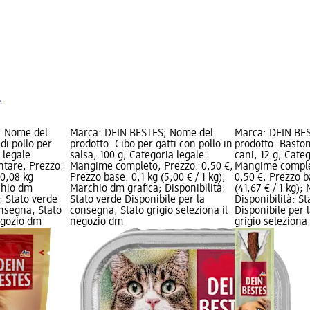
S
; Nome del
Marca: DEIN BESTES; Nome del
Marca: DEIN BE
di pollo per
prodotto: Cibo per gatti con pollo in
prodotto: Basto
 legale:
salsa, 100 g; Categoria legale:
cani, 12 g; Categ
tare; Prezzo:
Mangime completo; Prezzo: 0,50 €;
Mangime comple
 0,08 kg
Prezzo base: 0,1 kg (5,00 € / 1 kg);
0,50 €; Prezzo b
rchio dm
Marchio dm grafica; Disponibilità:
(41,67 € / 1 kg);
à: Stato verde
Stato verde Disponibile per la
Disponibilità: S
onsegna, Stato
consegna, Stato grigio seleziona il
Disponibile per 
negozio dm
negozio dm
grigio seleziona