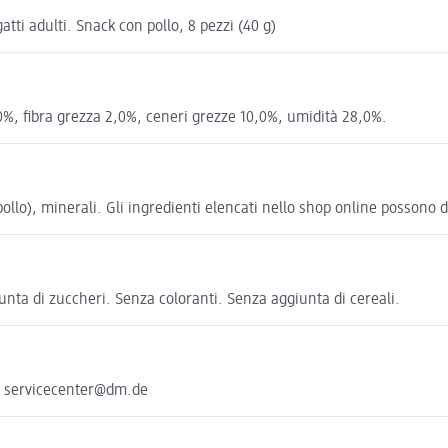
i adulti. Snack con pollo, 8 pezzi (40 g)
,0%, fibra grezza 2,0%, ceneri grezze 10,0%, umidità 28,0%.
llo), minerali. Gli ingredienti elencati nello shop online possono dif
iunta di zuccheri. Senza coloranti. Senza aggiunta di cereali.
e servicecenter@dm.de