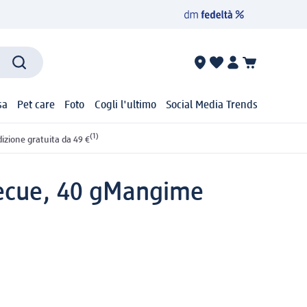
sa
Pet care
Foto
Cogli l'ultimo
Social Media Trends
(1)
izione gratuita da 49 €
ecue, 40 g
Mangime