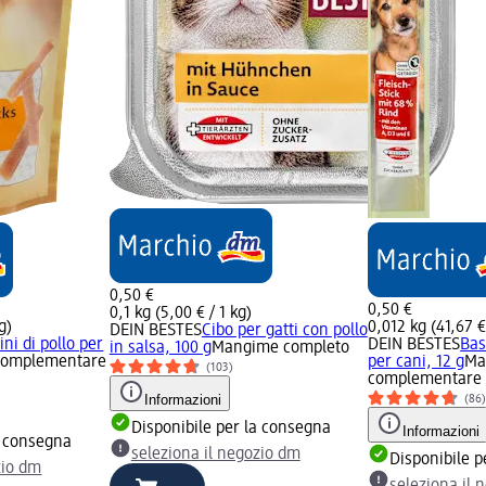
0,50 €
0,50 €
0,1 kg (5,00 € / 1 kg)
g)
0,012 kg (41,67 €
DEIN BESTES
Cibo per gatti con pollo
ni di pollo per
DEIN BESTES
Bas
in salsa, 100 g
Mangime completo
complementare
per cani, 12 g
Ma
(103)
complementare
Informazioni
(86
Disponibile per la consegna
Informazioni
a consegna
seleziona il negozio dm
Disponibile p
zio dm
seleziona il 