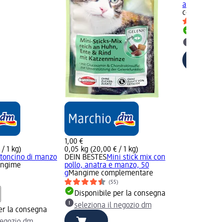
anatra e pol
complemen
Disponib
selezion
1,00 €
 / 1 kg)
0,05 kg (20,00 € / 1 kg)
toncino di manzo
DEIN BESTES
Mini stick mix con
ngime
pollo, anatra e manzo, 50
g
Mangime complementare
)
(55)
Disponibile per la consegna
seleziona il negozio dm
er la consegna
negozio dm