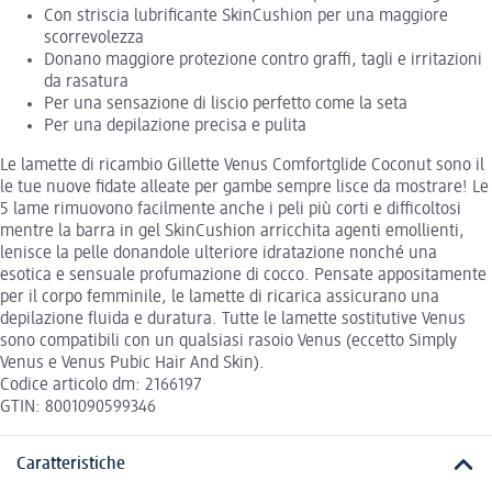
Con striscia lubrificante SkinCushion per una maggiore
scorrevolezza
Donano maggiore protezione contro graffi, tagli e irritazioni
da rasatura
Per una sensazione di liscio perfetto come la seta
Per una depilazione precisa e pulita
Le lamette di ricambio Gillette Venus Comfortglide Coconut sono il
le tue nuove fidate alleate per gambe sempre lisce da mostrare! Le
5 lame rimuovono facilmente anche i peli più corti e difficoltosi
mentre la barra in gel SkinCushion arricchita agenti emollienti,
lenisce la pelle donandole ulteriore idratazione nonché una
esotica e sensuale profumazione di cocco. Pensate appositamente
per il corpo femminile, le lamette di ricarica assicurano una
depilazione fluida e duratura. Tutte le lamette sostitutive Venus
sono compatibili con un qualsiasi rasoio Venus (eccetto Simply
Venus e Venus Pubic Hair And Skin).
Codice articolo dm: 2166197
GTIN: 8001090599346
Caratteristiche