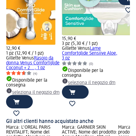
15,90 €
3 pz (5,30 € / 1 pz)
12,90 €
Gillette Venus
Lame
1 pz (12,90 € / 1 pz)
Comfortglide Sensiive Aloe,
Gillette Venus
Rasoio da
3 pz
donna Venus Comfortglide
(0)
Coconut + 2..., 1 pz
Disponibile per la
(4)
consegna
Disponibile per la
seleziona il negozio dm
consegna
seleziona il negozio dm
Gli altri clienti hanno acquistato anche
Marca: L'ORÉAL PARiS
Marca: GARNIER SKIN
Marca: D
REVITALIFT; Nome del
ACTIVE; Nome del prodotto:
prodotto