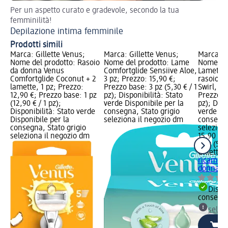
Per un aspetto curato e gradevole, secondo la tua
femminilità!
Depilazione intima femminile
Prodotti simili
Marca: Gillette Venus;
Marca: Gillette Venus;
Marca: G
Nome del prodotto: Rasoio
Nome del prodotto: Lame
Nome del
da donna Venus
Comfortglide Sensiive Aloe,
Lamette 
Comfortglide Coconut + 2
3 pz; Prezzo: 15,90 €;
rasoio d
lamette, 1 pz; Prezzo:
Prezzo base: 3 pz (5,30 € / 1
Swirl, 3 
12,90 €; Prezzo base: 1 pz
pz); Disponibilità: Stato
Prezzo ba
(12,90 € / 1 pz);
verde Disponibile per la
pz); Disp
Disponibilità: Stato verde
consegna, Stato grigio
verde Dis
Disponibile per la
seleziona il negozio dm
consegna
consegna, Stato grigio
selezion
seleziona il negozio dm
15,90 €
3 pz (5,30
Gillette 
ricambio
donna Ve
Dispon
consegn
selez