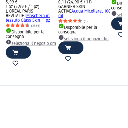
5,99 €
0,1 l (24,90 € / 1 l)
Dispon
1 pz (5,99 € / 1 pz)
GARNIER SKIN
consegn
L'ORÉAL PARiS
ACTIVE
Acqua Micellare, 100
selez
REVITALIFT
Maschera in
ml
tessuto Glass Skin, 1 pz
(5)
(2366)
Disponibile per la
Disponibile per la
consegna
consegna
seleziona il negozio dm
seleziona il negozio dm