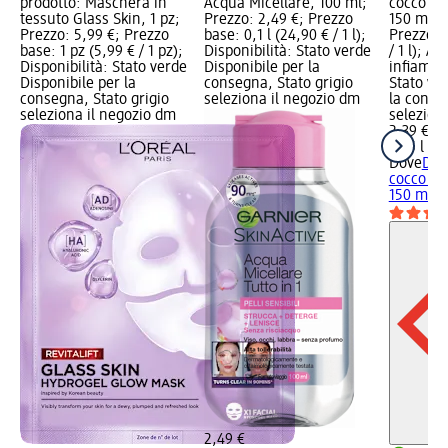
prodotto: Maschera in
Acqua Micellare, 100 ml;
cocco e f
tessuto Glass Skin, 1 pz;
Prezzo: 2,49 €; Prezzo
150 ml; P
Prezzo: 5,99 €; Prezzo
base: 0,1 l (24,90 € / 1 l);
Prezzo ba
base: 1 pz (5,99 € / 1 pz);
Disponibilità: Stato verde
/ 1 l); Av
Disponibilità: Stato verde
Disponibile per la
infiammab
Disponibile per la
consegna, Stato grigio
Stato ve
consegna, Stato grigio
seleziona il negozio dm
la conse
seleziona il negozio dm
selezion
2,39 €
0,15 l (15
Dove
Deo
cocco e f
150 ml
2,49 €