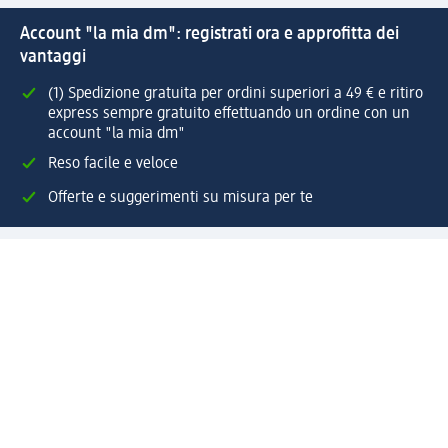
Account "la mia dm": registrati ora e approfitta dei
vantaggi
(1) Spedizione gratuita per ordini superiori a 49 € e ritiro
express sempre gratuito effettuando un ordine con un
account "la mia dm"
Reso facile e veloce
Offerte e suggerimenti su misura per te
Crea il tuo account "la mia dm"
Aiuto e contatti
Servizi
Servizio clienti
Spedizione e consegna
Reso e rimborso