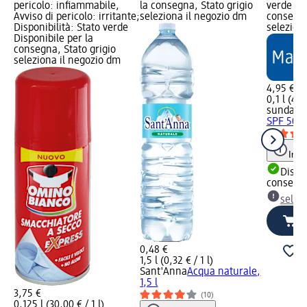
pericolo: infiammabile,
la consegna, Stato grigio
verde Dis
Avviso di pericolo: irritante;
seleziona il negozio dm
consegna
Disponibilità: Stato verde
selezion
Disponibile per la
consegna, Stato grigio
seleziona il negozio dm
4,95 €
0,1 l (49,
sundanc
SPF 50, 
Info
Dispon
consegn
selez
0,48 €
1,5 l (0,32 € / 1 l)
Sant'Anna
Acqua naturale,
1,5 l
3,75 €
(10)
0,125 l (30,00 € / 1 l)