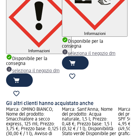
Informazioni
Disponibile per la
consegna
Informazioni
seleziona il negozio dm
Disponibile per la
consegna
seleziona il negozio dm
Gli altri clienti hanno acquistato anche
Marca: OMINO BIANCO;
Marca: Sant'Anna; Nome
Marca: 
Nome del prodotto:
del prodotto: Acqua
del prodo
Smacchiatore a secco
naturale, 1,5 l; Prezzo:
SPF 50, 
express, 125 ml; Prezzo:
0,48 €; Prezzo base: 1,5 l
4,95 €; P
3,75 €; Prezzo base: 0,125 l
(0,32 € / 1 l); Disponibilità:
(49,50 € 
(30,00 € / 1 l); Avviso di
Stato verde Disponibile per
grafica; 