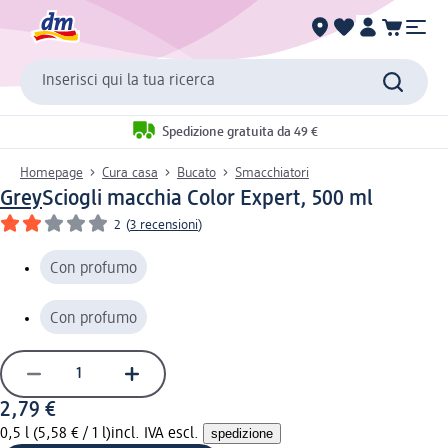
Inserisci qui la tua ricerca
Spedizione gratuita da 49 €
Homepage
Cura casa
Bucato
Smacchiatori
Grey
Sciogli macchia Color Expert, 500 ml
2
(
3 recensioni
)
Con profumo
Con profumo
2,79 €
0,5 l (5,58 € / 1 l)
incl. IVA escl.
spedizione