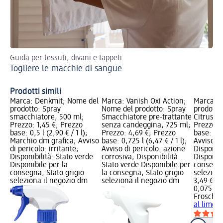
Guida per tessuti, divani e tappeti
Eli
Togliere le macchie di sangue
tru
Co
Prodotti simili
Marca: Denkmit; Nome del
Marca: Vanish Oxi Action;
Marca: F
prodotto: Spray
Nome del prodotto: Spray
prodotto
smacchiatore, 500 ml;
Smacchiatore pre-trattante
Citrus al
Prezzo: 1,45 €; Prezzo
senza candeggina, 725 ml;
Prezzo: 
base: 0,5 l (2,90 € / 1 l);
Prezzo: 4,69 €; Prezzo
base: 0,0
Marchio dm grafica; Avviso
base: 0,725 l (6,47 € / 1 l);
Avviso di
di pericolo: irritante;
Avviso di pericolo: azione
Disponibi
Disponibilità: Stato verde
corrosiva; Disponibilità:
Disponibi
Disponibile per la
Stato verde Disponibile per
consegna
consegna, Stato grigio
la consegna, Stato grigio
selezion
seleziona il negozio dm
seleziona il negozio dm
3,49 €
0,075 l (4
Frosch
Sm
al limon