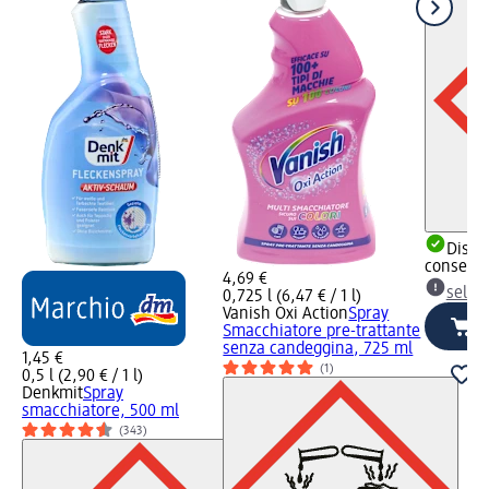
Dispon
consegn
4,69 €
selez
0,725 l (6,47 € / 1 l)
Vanish Oxi Action
Spray
Smacchiatore pre-trattante
senza candeggina, 725 ml
1,45 €
(1)
0,5 l (2,90 € / 1 l)
Denkmit
Spray
smacchiatore, 500 ml
(343)