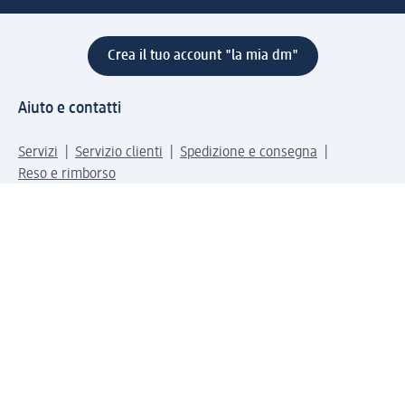
Crea il tuo account "la mia dm"
Aiuto e contatti
Servizi
Servizio clienti
Spedizione e consegna
Reso e rimborso
L'azienda
La nostra azienda
Corporate Responsibility
Lavora con noi
Press e news
Espansione
Un mondo di prodotti
Il mondo dm
Punti vendita
Il nostro Journal