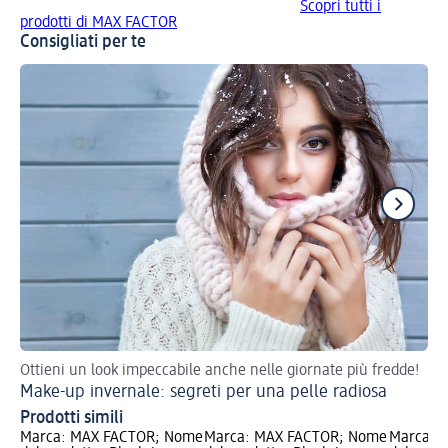
Scopri tutti i
prodotti di MAX FACTOR
Consigliati per te
Ottieni un look impeccabile anche nelle giornate più fredde!
Ecc
Make-up invernale: segreti per una pelle radiosa
Ma
Prodotti simili
Marca: MAX FACTOR; Nome
Marca: MAX FACTOR; Nome
Marca: 