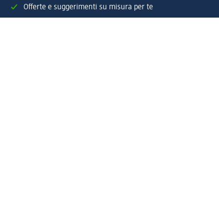
Offerte e suggerimenti su misura per te
Crea il tuo account "la mia dm"
Aiuto e contatti
Servizi
Servizio clienti
Spedizione e consegna
Reso e rimborso
L'azienda
La nostra azienda
Corporate Responsibility
Lavora con noi
Press e news
Espansione
Un mondo di prodotti
Il mondo dm