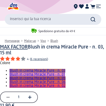
Inserisci qui la tua ricerca
Spedizione gratuita da 49 €
Homepage
Make-up
Viso
Blush
MAX FACTOR
Blush in crema Miracle Pure - n. 03,
15 ml
4
(
6 recensioni
)
Colore
Blush in crema Miracle Pure - n. 03
Blush in crema Miracle Pure - n. 01
Blush in crema Miracle Pure - n. 05
Blush in crema Miracle Pure - n. 06
Blush in crema Miracle Pure - n. 02
11,90 €