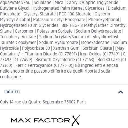
Aqua/Water/Eau | Squalane | Mica | Caprylic/Capric Triglyceride |
Butylene Glycol | Hydrogenated Palm Kernel Glycerides | Dicalcium
Phosphate | Glyceryl Stearate | PEG-100 Stearate | Glycerin |
Myristyl Alcohol | Potassium Cetyl Phosphate | Phenoxyethanol |
Hydrogenated Palm Glycerides | Bis- PEG-18 Methyl Ether Dimethyl
Silane | Carbomer | Potassium Sorbate | Sodium Dehydroacetate |
Tocopheryl Acetate | Sodium Acrylate/Sodium Acryloyldimethyl
Taurate Copolymer | Sodium Hyaluronate | Isohexadecane | Sodium
Hydroxide | Polysorbate 80 | Xanthan Gum | Sorbitan Oleate | [May
Contain +/- : Titanium Dioxide (CI 77891) | Iron Oxides (CI 77491 | CI
77492 | CI 77499) | Bismuth Oxychloride (CI 77163) | Red 30 Lake (CI
73360) | Ferric Ferrocyanide (CI 77510)] Gli ingredienti elencati
nello shop online possono differire da quelli riportati sulla
confezione.
Indirizzi
Coty 14 rue du Quatre Septembre 75002 Paris