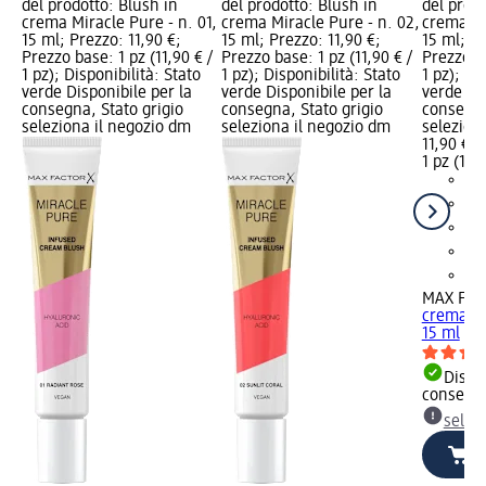
del prodotto: Blush in
del prodotto: Blush in
del prodo
crema Miracle Pure - n. 01,
crema Miracle Pure - n. 02,
crema Mi
15 ml; Prezzo: 11,90 €;
15 ml; Prezzo: 11,90 €;
15 ml; Pr
Prezzo base: 1 pz (11,90 € /
Prezzo base: 1 pz (11,90 € /
Prezzo ba
1 pz); Disponibilità: Stato
1 pz); Disponibilità: Stato
1 pz); Di
verde Disponibile per la
verde Disponibile per la
verde Dis
consegna, Stato grigio
consegna, Stato grigio
consegna
seleziona il negozio dm
seleziona il negozio dm
selezion
11,90 €
1 pz (11,9
MAX FA
crema Mi
15 ml
Dispon
consegn
selez