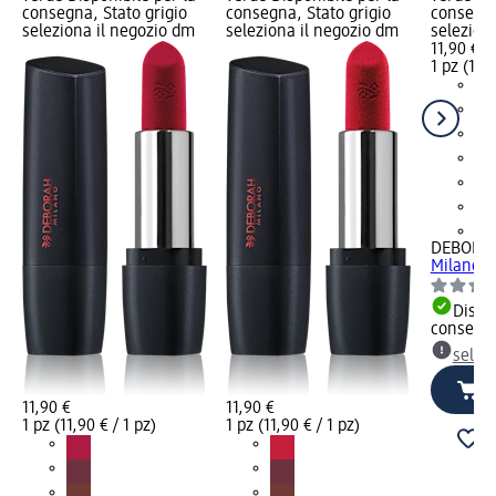
consegna, Stato grigio
consegna, Stato grigio
consegna
seleziona il negozio dm
seleziona il negozio dm
selezion
11,90 €
1 pz (11,9
+8
DEBORA
Milano Re
Dispon
consegn
selez
11,90 €
11,90 €
1 pz (11,90 € / 1 pz)
1 pz (11,90 € / 1 pz)