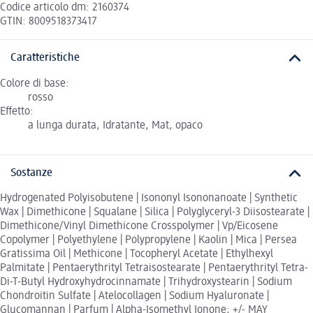
Codice articolo dm: 2160374
GTIN: 8009518373417
Caratteristiche
Colore di base:
rosso
Effetto:
a lunga durata, Idratante, Mat, opaco
Sostanze
Hydrogenated Polyisobutene | Isononyl Isononanoate | Synthetic
Wax | Dimethicone | Squalane | Silica | Polyglyceryl-3 Diisostearate |
Dimethicone/Vinyl Dimethicone Crosspolymer | Vp/Eicosene
Copolymer | Polyethylene | Polypropylene | Kaolin | Mica | Persea
Gratissima Oil | Methicone | Tocopheryl Acetate | Ethylhexyl
Palmitate | Pentaerythrityl Tetraisostearate | Pentaerythrityl Tetra-
Di-T-Butyl Hydroxyhydrocinnamate | Trihydroxystearin | Sodium
Chondroitin Sulfate | Atelocollagen | Sodium Hyaluronate |
Glucomannan | Parfum | Alpha-Isomethyl Ionone; +/- MAY