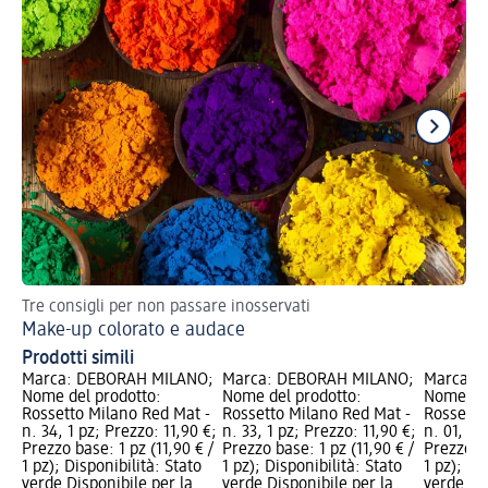
Tre consigli per non passare inosservati
Val
Make-up colorato e audace
Ma
Prodotti simili
Marca: DEBORAH MILANO;
Marca: DEBORAH MILANO;
Marca: 
Nome del prodotto:
Nome del prodotto:
Nome del
Rossetto Milano Red Mat -
Rossetto Milano Red Mat -
Rossetto
n. 34, 1 pz; Prezzo: 11,90 €;
n. 33, 1 pz; Prezzo: 11,90 €;
n. 01, 1 
Prezzo base: 1 pz (11,90 € /
Prezzo base: 1 pz (11,90 € /
Prezzo ba
1 pz); Disponibilità: Stato
1 pz); Disponibilità: Stato
1 pz); Di
verde Disponibile per la
verde Disponibile per la
verde Dis