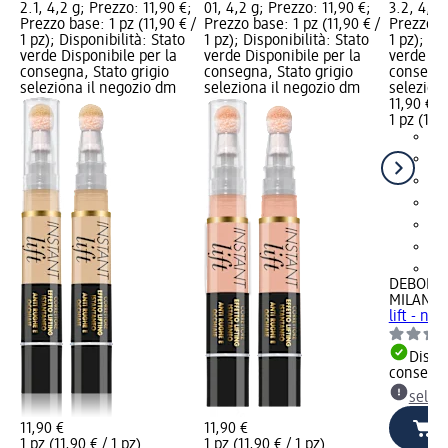
2.1, 4,2 g; Prezzo: 11,90 €;
01, 4,2 g; Prezzo: 11,90 €;
3.2, 4,2 
Prezzo base: 1 pz (11,90 € /
Prezzo base: 1 pz (11,90 € /
Prezzo ba
1 pz); Disponibilità: Stato
1 pz); Disponibilità: Stato
1 pz); Di
verde Disponibile per la
verde Disponibile per la
verde Dis
consegna, Stato grigio
consegna, Stato grigio
consegna
seleziona il negozio dm
seleziona il negozio dm
selezion
11,90 €
1 pz (11,9
+2
DEBORA
MILANO
C
lift - n. 
Dispon
consegn
selez
11,90 €
11,90 €
1 pz (11,90 € / 1 pz)
1 pz (11,90 € / 1 pz)