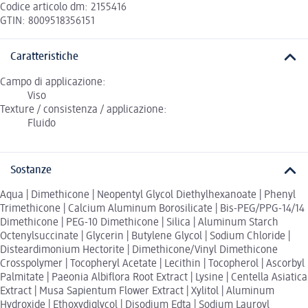
Codice articolo dm: 2155416
GTIN: 8009518356151
Caratteristiche
Campo di applicazione:
Viso
Texture / consistenza / applicazione:
Fluido
Sostanze
Aqua | Dimethicone | Neopentyl Glycol Diethylhexanoate | Phenyl
Trimethicone | Calcium Aluminum Borosilicate | Bis-PEG/PPG-14/14
Dimethicone | PEG-10 Dimethicone | Silica | Aluminum Starch
Octenylsuccinate | Glycerin | Butylene Glycol | Sodium Chloride |
Disteardimonium Hectorite | Dimethicone/Vinyl Dimethicone
Crosspolymer | Tocopheryl Acetate | Lecithin | Tocopherol | Ascorbyl
Palmitate | Paeonia Albiflora Root Extract | Lysine | Centella Asiatica
Extract | Musa Sapientum Flower Extract | Xylitol | Aluminum
Hydroxide | Ethoxydiglycol | Disodium Edta | Sodium Lauroyl