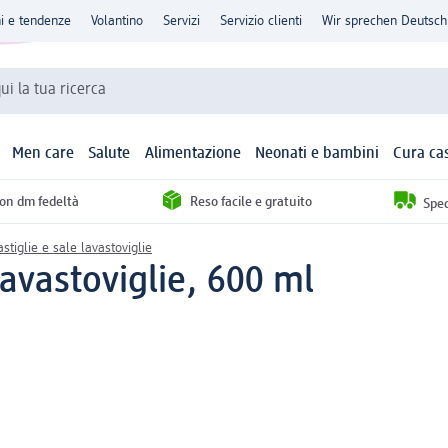
ni e tendenze
Volantino
Servizi
Servizio clienti
Wir sprechen Deutsch
qui la tua ricerca
Men care
Salute
Alimentazione
Neonati e bambini
Cura ca
con dm fedeltà
Reso facile e gratuito
Sped
astiglie e sale lavastoviglie
lavastoviglie, 600 ml