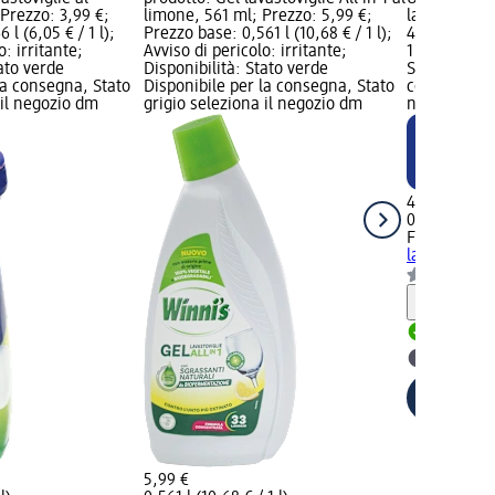
Prezzo: 3,99 €;
limone, 561 ml; Prezzo: 5,99 €;
lavastovigli
 l (6,05 € / 1 l);
Prezzo base: 0,561 l (10,68 € / 1 l);
4,29 €; Prez
o: irritante;
Avviso di pericolo: irritante;
1 l); Novità 
tato verde
Disponibilità: Stato verde
Stato verde 
la consegna, Stato
Disponibile per la consegna, Stato
consegna, St
 il negozio dm
grigio seleziona il negozio dm
negozio dm
4,29 €
0,54 l (7,94 €
Finish
Ultim
lavastovigli
Informaz
Disponib
selezion
5,99 €