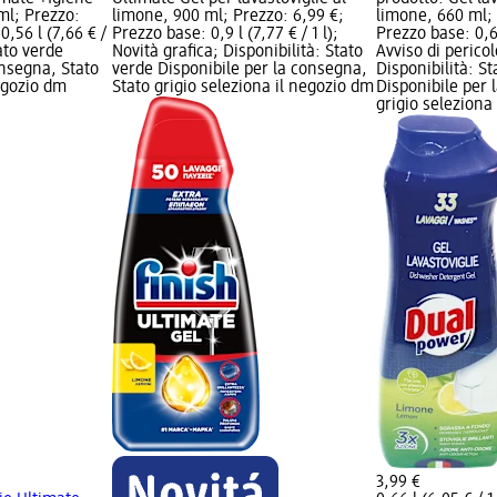
 ml; Prezzo:
limone, 900 ml; Prezzo: 6,99 €;
limone, 660 ml; 
0,56 l (7,66 € /
Prezzo base: 0,9 l (7,77 € / 1 l);
Prezzo base: 0,66
tato verde
Novità grafica; Disponibilità: Stato
Avviso di pericol
onsegna, Stato
verde Disponibile per la consegna,
Disponibilità: S
negozio dm
Stato grigio seleziona il negozio dm
Disponibile per 
grigio seleziona
3,99 €