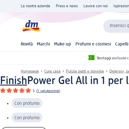
La nostra azienda
Press e news
Lavora con noi
Ispirazio
Inserisci 
Novità
Marchi
Make-up
Profumi e cosmesi
Capelli
Vantaggi esclusivi 
Homepage
Cura casa
Pulizia piatti e stoviglie
Detersivi, p
Finish
Power Gel All in 1 per 
5
(
1 valutazione
)
Con profumo
Con profumo