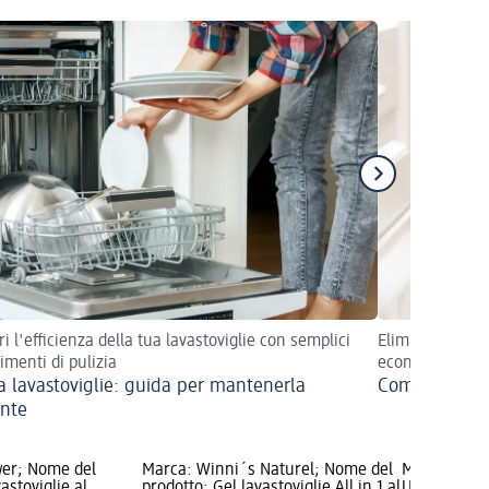
ri l'efficienza della tua lavastoviglie con semplici
Elimina incrost
imenti di pulizia
economico senza
ia lavastoviglie: guida per mantenerla
Come pulire l
ente
wer; Nome del
Marca: Winni´s Naturel; Nome del
Marca: Fini
astoviglie al
prodotto: Gel lavastoviglie All in 1 al
Ultimate Ge