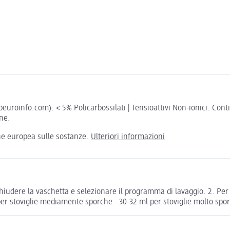
oinfo.com): < 5% Policarbossilati | Tensioattivi Non-ionici. Contien
one.
one europea sulle sostanze.
Ulteriori informazioni
e. Chiudere la vaschetta e selezionare il programma di lavaggio. 2. 
r stoviglie mediamente sporche - 30-32 ml per stoviglie molto spo