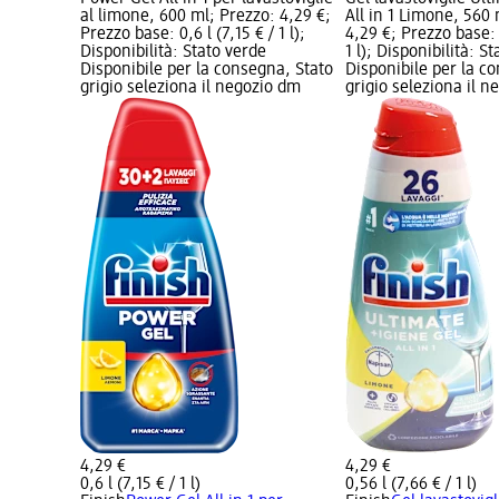
al limone, 600 ml; Prezzo: 4,29 €;
All in 1 Limone, 560
Prezzo base: 0,6 l (7,15 € / 1 l);
4,29 €; Prezzo base: 
Disponibilità: Stato verde
1 l); Disponibilità: S
Disponibile per la consegna, Stato
Disponibile per la c
grigio seleziona il negozio dm
grigio seleziona il 
4,29 €
4,29 €
0,6 l (7,15 € / 1 l)
0,56 l (7,66 € / 1 l)