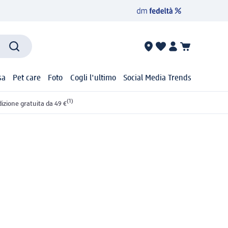
sa
Pet care
Foto
Cogli l'ultimo
Social Media Trends
(1)
izione gratuita da 49 €