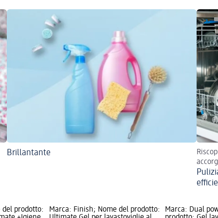
Brillantante
Riscop
accorg
Puliz
effici
 del prodotto:
Marca: Finish; Nome del prodotto:
Marca: Dual po
imate +Igiene
Ultimate Gel per lavastoviglie al
prodotto: Gel lav