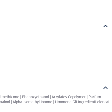
modimethicone | Phenoxyethanol | Acrylates Copolymer | Parfum
 Linalool | Alpha-Isomethyl Ionone | Limonene Gli ingredienti elencati