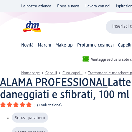
La nostra azienda
Press e news
Lavora con noi
Ispirazio
Inserisci 
Novità
Marchi
Make-up
Profumi e cosmesi
Capelli
Vantaggi esclusivi solo 
Homepage
Capelli
Cura capelli
Trattamenti e maschere p
ALAMA PROFESSIONAL
Latte
daneggiati e sfibrati, 100 ml
5
(
1 valutazione
)
Senza parabeni