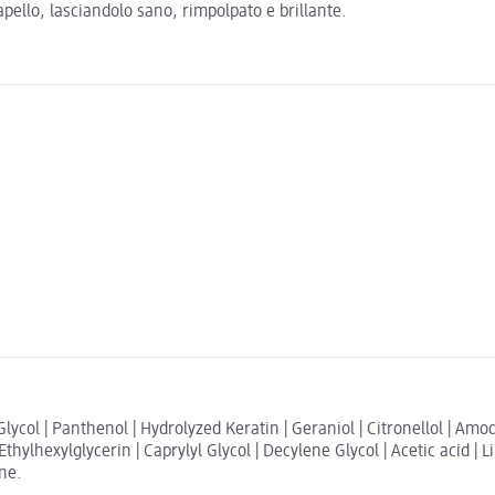
apello, lasciandolo sano, rimpolpato e brillante.
Glycol | Panthenol | Hydrolyzed Keratin | Geraniol | Citronellol | A
Ethylhexylglycerin | Caprylyl Glycol | Decylene Glycol | Acetic acid |
one.