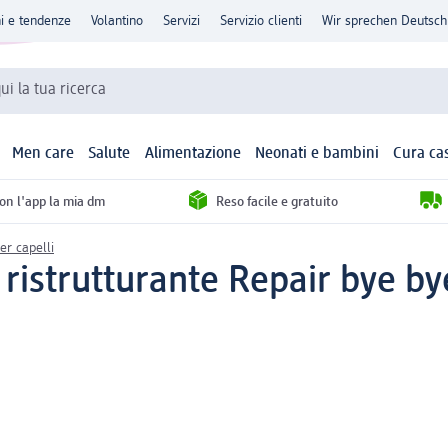
ni e tendenze
Volantino
Servizi
Servizio clienti
Wir sprechen Deutsch
qui la tua ricerca
Men care
Salute
Alimentazione
Neonati e bambini
Cura ca
con l'app la mia dm
Reso facile e gratuito
er capelli
 ristrutturante Repair bye by