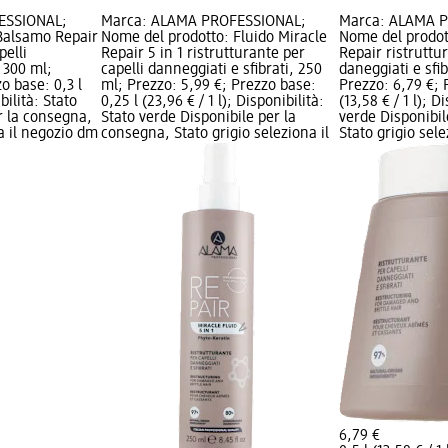
ESSIONAL;
Marca: ALAMA PROFESSIONAL;
Marca: ALAMA 
Balsamo Repair
Nome del prodotto: Fluido Miracle
Nome del prodo
pelli
Repair 5 in 1 ristrutturante per
Repair ristruttu
, 300 ml;
capelli danneggiati e sfibrati, 250
daneggiati e sfib
o base: 0,3 l
ml; Prezzo: 5,99 €; Prezzo base:
Prezzo: 6,79 €; 
ibilità: Stato
0,25 l (23,96 € / 1 l); Disponibilità:
(13,58 € / 1 l); D
r la consegna,
Stato verde Disponibile per la
verde Disponibil
na il negozio dm
consegna, Stato grigio seleziona il
Stato grigio sel
6,79 €