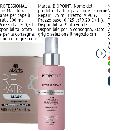
PROFESSIONAL;
Marca: BIOPOINT; Nome del
Marca: ALA
tto: Maschera
prodotto: Latte riparazione Extreme
Nome del pro
rante per capelli
Repair, 125 ml; Prezzo: 9,90 €;
Idratante Ca
rati, 500 ml;
Prezzo base: 0,125 l (79,20 € / 1 l);
Prezzo: 5,99
Prezzo base: 0,5 l
Disponibilità: Stato verde
(59,90 € / 1 
isponibilità: Stato
Disponibile per la consegna, Stato
verde Dispo
e per la consegna,
grigio seleziona il negozio dm
Stato grigio
eziona il negozio dm
5,99 €
0,1 l (59,90 €
ALAMA PRO
Idratante Ca
Disponib
selezion