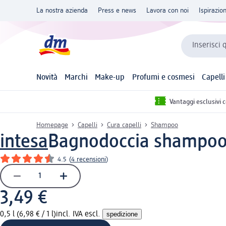
La nostra azienda
Press e news
Lavora con noi
Ispirazio
Inserisci 
Novità
Marchi
Make-up
Profumi e cosmesi
Capelli
Vantaggi esclusivi 
Homepage
Capelli
Cura capelli
Shampoo
intesa
Bagnodoccia shampoo 
4.5
(
4 recensioni
)
3,49 €
0,5 l (6,98 € / 1 l)
incl. IVA escl.
spedizione