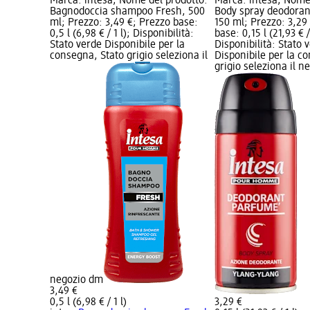
Marca: intesa; Nome del prodotto:
Marca: intesa; Nome
Bagnodoccia shampoo Fresh, 500
Body spray deodoran
ml; Prezzo: 3,49 €; Prezzo base:
150 ml; Prezzo: 3,29
0,5 l (6,98 € / 1 l); Disponibilità:
base: 0,15 l (21,93 € / 
Stato verde Disponibile per la
Disponibilità: Stato 
consegna, Stato grigio seleziona il
Disponibile per la c
grigio seleziona il 
negozio dm
3,49 €
0,5 l (6,98 € / 1 l)
3,29 €