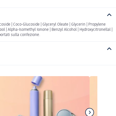
side | Coco-Glucoside | Glyceryl Oleate | Glycerin | Propylene
ool | Alpha-Isomethyl Ionone | Benzyl Alcohol | Hydroxycitronellal |
ortati sulla confezione.