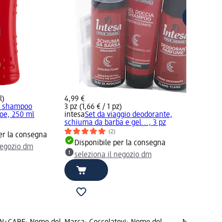
selezion
l)
4,99 €
a shampoo
3 pz (1,66 € / 1 pz)
loe, 250 ml
intesa
Set da viaggio deodorante,
schiuma da barba e gel..., 3 pz
(2)
er la consegna
Disponibile per la consegna
negozio dm
seleziona il negozio dm