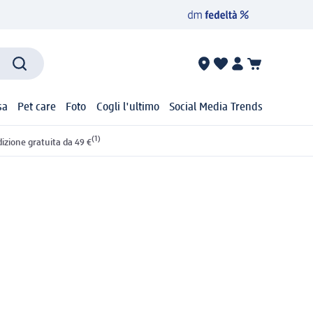
sa
Pet care
Foto
Cogli l'ultimo
Social Media Trends
(1)
izione gratuita da 49 €