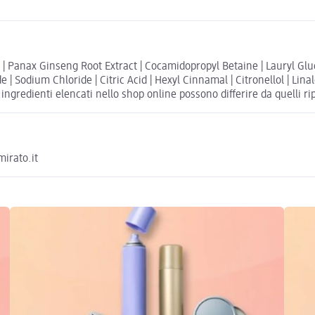
 Panax Ginseng Root Extract | Cocamidopropyl Betaine | Lauryl Gluco
| Sodium Chloride | Citric Acid | Hexyl Cinnamal | Citronellol | Linal
ngredienti elencati nello shop online possono differire da quelli rip
irato.it