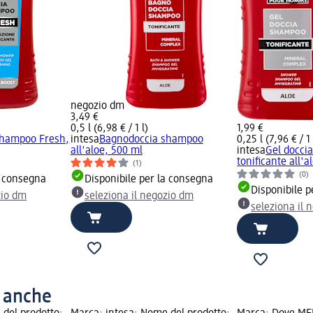
negozio dm
3,49 €
0,5 l (6,98 € / 1 l)
1,99 €
shampoo Fresh,
intesa
Bagnodoccia shampoo
0,25 l (7,96 € / 1 
all'aloe, 500 ml
intesa
Gel docci
tonificante all'a
(1)
(0)
a consegna
Disponibile per la consegna
Disponibile p
zio dm
seleziona il negozio dm
seleziona il 
o anche