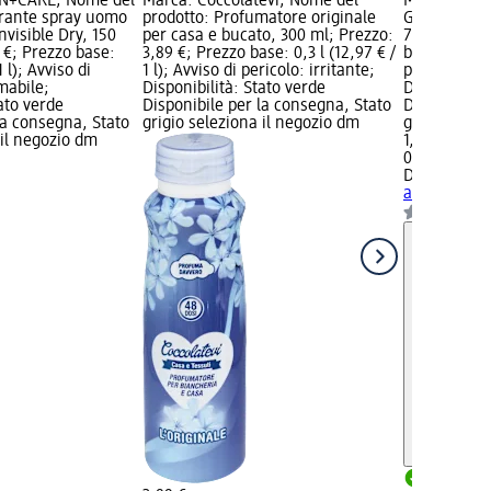
N+CARE; Nome del
Marca: Coccolatevi; Nome del
Marca: DUCK
orante spray uomo
prodotto: Profumatore originale
Gel disinfet
visible Dry, 150
per casa e bucato, 300 ml; Prezzo:
750 ml; Prez
 €; Prezzo base:
3,89 €; Prezzo base: 0,3 l (12,97 € /
base: 0,75 l 
1 l); Avviso di
1 l); Avviso di pericolo: irritante;
pericolo: az
mabile;
Disponibilità: Stato verde
Disponibilit
tato verde
Disponibile per la consegna, Stato
Disponibile
la consegna, Stato
grigio seleziona il negozio dm
grigio selez
 il negozio dm
1,99 €
0,75 l (2,65 €
DUCK
Gel di
assort., 750
Disponib