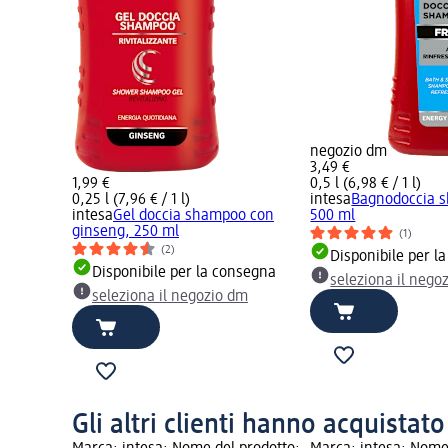
negozio dm
3,49 €
1,99 €
0,5 l (6,98 € / 1 l)
0,25 l (7,96 € / 1 l)
intesa
Bagnodoccia 
intesa
Gel doccia shampoo con
500 ml
ginseng, 250 ml
(1)
(2)
Disponibile per l
Disponibile per la consegna
seleziona il nego
seleziona il negozio dm
Gli altri clienti hanno acquistat