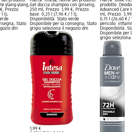
 del prodotto:
Marca: intesa; Nome del prodotto:
Marca: Dove ME
te ylang-ylang,
Gel doccia shampoo con ginseng,
prodotto: Deod
 €; Prezzo
250 ml; Prezzo: 1,99 €; Prezzo
Advanced Care In
1 l);
base: 0,25 l (7,96 € / 1 l);
ml; Prezzo: 3,99
verde
Disponibilità: Stato verde
0,15 l (26,60 € / 
onsegna, Stato
Disponibile per la consegna, Stato
pericolo: infiam
negozio dm
grigio seleziona il negozio dm
Disponibilità: S
Disponibile per 
grigio seleziona
1,99 €