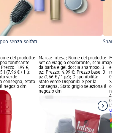
oo senza solfati
Shampoo per c
Nome del prodotto:
Marca: intesa; Nome del prodotto:
Marca: L'E
poo tonificante
Set da viaggio deodorante, schiuma
prodotto: 
 Prezzo: 1,99 €;
da barba e gel doccia shampoo, 3
energizzant
 l (7,96 € / 1 l);
pz; Prezzo: 4,99 €; Prezzo base: 3
ml; Prezzo:
tato verde
pz (1,66 € / 1 pz); Disponibilità:
0,2 l (22,95 
la consegna, Stato
Stato verde Disponibile per la
Stato verde 
 il negozio dm
consegna, Stato grigio seleziona il
consegna, St
negozio dm
negozio dm
4,59 €
0,2 l (22,95 €
L'ERBORIST
uomo energi
200 ml
Disponib