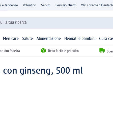
ni e tendenze
Volantino
Servizi
Servizio clienti
Wir sprechen Deutsch
qui la tua ricerca
Men care
Salute
Alimentazione
Neonati e bambini
Cura ca
con dm fedeltà
Reso facile e gratuito
Sped
con ginseng, 500 ml