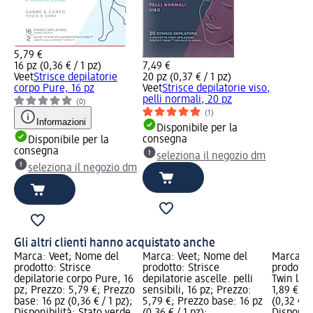
5,79 €
16 pz (0,36 € / 1 pz)
7,49 €
Veet
Strisce depilatorie
20 pz (0,37 € / 1 pz)
corpo Pure, 16 pz
Veet
Strisce depilatorie viso,
pelli normali, 20 pz
(0)
(1)
Informazioni
Disponibile per la
consegna
Disponibile per la
consegna
seleziona il negozio dm
seleziona il negozio dm
Gli altri clienti hanno acquistato anche
Marca: Veet; Nome del
Marca: Veet; Nome del
Marca: B
prodotto: Strisce
prodotto: Strisce
prodotto
depilatorie corpo Pure, 16
depilatorie ascelle. pelli
Twin lady
pz; Prezzo: 5,79 €; Prezzo
sensibili, 16 pz; Prezzo:
1,89 €; P
base: 16 pz (0,36 € / 1 pz);
5,79 €; Prezzo base: 16 pz
(0,32 € / 