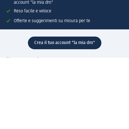
account "la mia dm"
Reso facile e veloce
Offerte e suggerimenti su misura per te
Crea il tuo account "la mia dm"
Aiuto e contatti
Servizi
Servizio clienti
Spedizione e consegna
Reso e rimborso
L'azienda
La nostra azienda
Corporate Responsibility
Lavora con noi
Press e news
Espansione
Un mondo di prodotti