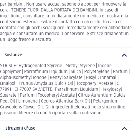
per bambini. Non usare acqua, sapone o alcool per rimuovere la
cera. TENERE FUORI DALLA PORTATA DEI BAMBINI. In caso di
ingestione, consultare immediatamente un medico e mostrare la
confezione esterna. Evitare il contatto con gli occhi. In caso di
contatto con gli occhi sciacquare immediatamente con abbondante
acqua e consultare un medico. Conservare le strisce rimanenti in
un luogo fresco e asciutto.
Sostanze
STRISCE: Hydrogenated Styrene | Methyl Styrene | Indene
Copolymer | Parraffinum Liquidum | Silica | Polyethylene | Parfum |
Alpha-Isomethyl Ionone | Benzyl Salicylate | Hexyl Cinnamal |
Linalool | Prunus Amydalus Dulcis Oil | Tocopheryl Acetate | CI
77891 | CI 77007 SALVIETTE: Parraffinum Liquidum | Hexyldecyl
Stearate | Parfum | Tocopheryl Acetate | Citrus Aurantium Dulcis
Peel Oil | Limonene | Cedrus Atlantica Bark Oil | Pelargonium
Graveolens Flower Oil. Gli ingredienti elencati nello shop online
possono differire da quelli riportati sulla confezione.
Istruzioni d'uso