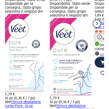
Disponibilità: Stato verde
(0,36 € / 1 pz);
Disponibi
Disponibile per la
Disponibilità: Stato verde
Disponibi
consegna, Stato grigio
Disponibile per la
consegna
seleziona il negozio dm
consegna, Stato grigio
selezion
seleziona il negozio dm
1,89 €
6 pz (0,3
BIC
Rasoi
lady, 6 p
Info
Dispon
consegn
selez
5,79 €
16 pz (0,36 € / 1 pz)
5,79 €
Veet
Strisce depilatorie
16 pz (0,36 € / 1 pz)
corpo Pure, 16 pz
Veet
Strisce depilatorie