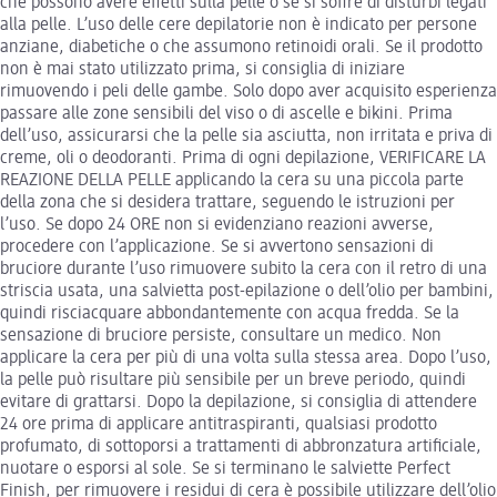
che possono avere effetti sulla pelle o se si soffre di disturbi legati
alla pelle. L’uso delle cere depilatorie non è indicato per persone
anziane, diabetiche o che assumono retinoidi orali. Se il prodotto
non è mai stato utilizzato prima, si consiglia di iniziare
rimuovendo i peli delle gambe. Solo dopo aver acquisito esperienza
passare alle zone sensibili del viso o di ascelle e bikini. Prima
dell’uso, assicurarsi che la pelle sia asciutta, non irritata e priva di
creme, oli o deodoranti. Prima di ogni depilazione, VERIFICARE LA
REAZIONE DELLA PELLE applicando la cera su una piccola parte
della zona che si desidera trattare, seguendo le istruzioni per
l’uso. Se dopo 24 ORE non si evidenziano reazioni avverse,
procedere con l’applicazione. Se si avvertono sensazioni di
bruciore durante l’uso rimuovere subito la cera con il retro di una
striscia usata, una salvietta post-epilazione o dell’olio per bambini,
quindi risciacquare abbondantemente con acqua fredda. Se la
sensazione di bruciore persiste, consultare un medico. Non
applicare la cera per più di una volta sulla stessa area. Dopo l’uso,
la pelle può risultare più sensibile per un breve periodo, quindi
evitare di grattarsi. Dopo la depilazione, si consiglia di attendere
24 ore prima di applicare antitraspiranti, qualsiasi prodotto
profumato, di sottoporsi a trattamenti di abbronzatura artificiale,
nuotare o esporsi al sole. Se si terminano le salviette Perfect
Finish, per rimuovere i residui di cera è possibile utilizzare dell’olio