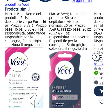
Scopri tutti i
prodotti di Veet
Prodotti simili
Marca: Veet; Nome del
Marca: Veet; Nome del
Marca: V
prodotto: Strisce
prodotto: Strisce
prodotto:
depilatorie corpo Pure, 16
depilatorie viso, pelli
depilator
pz; Prezzo: 5,79 €; Prezzo
normali, 20 pz; Prezzo:
sensibili
base: 16 pz (0,36 € / 1 pz);
7,49 €; Prezzo base: 20 pz
5,19 €; P
Disponibilità: Stato verde
(0,37 € / 1 pz);
(0,43 € / 
Disponibile per la
Disponibilità: Stato verde
Disponibi
consegna, Stato grigio
Disponibile per la
Disponibi
seleziona il negozio dm
consegna, Stato grigio
consegna
seleziona il negozio dm
selezion
5,19 €
12 pz (0,
Veet
Stris
pelli sens
Dispon
consegn
selez