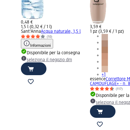
0,48 €
1,5 l (0,32 € / 1 l)
3,59 €
Sant'Anna
Acqua naturale, 1,5 l
1 pz (3,59 € / 1 pz)
(10)
Informazioni
Disponibile per la consegna
seleziona il negozio dm
+1
essence
Correttore 
CAMOUFLAGE+ - n. 8
(117)
Disponibile per l
seleziona il nego