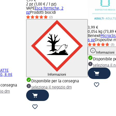
1,99 €
2 pz (1,00 € / 1 pz)
VAPE
Esca formiche, 2
pz
Prodotti biocidi
(2)
3,99 €
0,054 kg (73,89 €
Benexè
Microclis
6 pz
Dispositivi 
(3)
Informazioni
Disponibile p
seleziona il 
MATTE
Informazioni
0, 8 ml
Disponibile per la consegna
a consegna
seleziona il negozio dm
zio dm