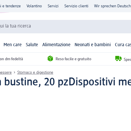
ni e tendenze
Volantino
Servizi
Servizio clienti
Wir sprechen Deutsch
qui la tua ricerca
Men care
Salute
Alimentazione
Neonati e bambini
Cura ca
con dm fedeltà
Reso facile e gratuito
Sped
enessere
Stomaco e digestione
 bustine, 20 pz
Dispositivi me