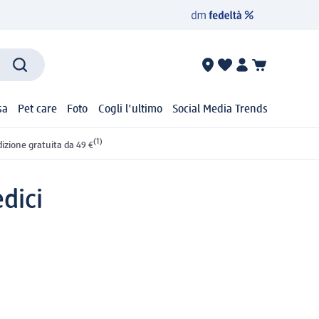
sa
Pet care
Foto
Cogli l'ultimo
Social Media Trends
(1)
izione gratuita da 49 €
dici