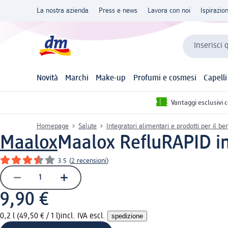
La nostra azienda
Press e news
Lavora con noi
Ispirazio
Inserisci 
Novità
Marchi
Make-up
Profumi e cosmesi
Capelli
Vantaggi esclusivi 
Homepage
Salute
Integratori alimentari e prodotti per il b
Maalox
Maalox RefluRAPID in
3.5
(
2 recensioni
)
9,90 €
0,2 l (49,50 € / 1 l)
incl. IVA escl.
spedizione