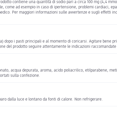
odotto contiene una quantità di sodio pari a circa 100 mg (4,4 mmoli
le, come ad esempio in caso di ipertensione, problemi cardiaci, epati
edico. Per maggiori informazioni sulle avvertenze e sugli effetti ind
a) dopo i pasti principali e al momento di coricarsi. Agitare bene pr
ione del prodotto seguire attentamente le indicazioni raccomandate
nato, acqua depurata, aroma, acido poliacrilico, etilparabene, metil
portati sulla confezione.
ro dalla luce e lontano da fonti di calore. Non refrigerare.