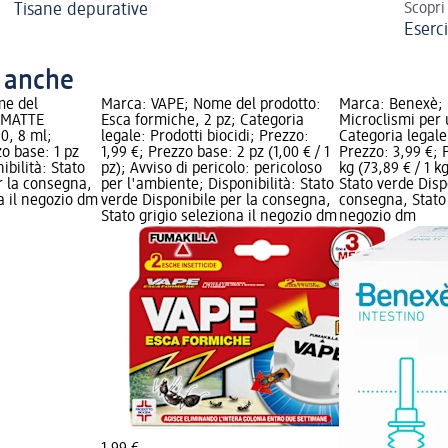
Tisane depurative
Scopri
Eserc
o anche
me del
Marca: VAPE; Nome del prodotto:
Marca: Benexè; 
e MATTE
Esca formiche, 2 pz; Categoria
Microclismi per 
0, 8 ml;
legale: Prodotti biocidi; Prezzo:
Categoria legale
zo base: 1 pz
1,99 €; Prezzo base: 2 pz (1,00 € / 1
Prezzo: 3,99 €; 
nibilità: Stato
pz); Avviso di pericolo: pericoloso
kg (73,89 € / 1 k
r la consegna,
per l'ambiente; Disponibilità: Stato
Stato verde Disp
na il negozio dm
verde Disponibile per la consegna,
consegna, Stato 
Stato grigio seleziona il negozio dm
negozio dm