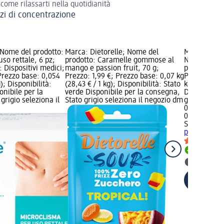
 come rilassarti nella quotidianità
izi di concentrazione
Nome del prodotto:
Marca: Dietorelle; Nome del
Marca: Spu
uso rettale, 6 pz;
prodotto: Caramelle gommose al
Nome del pr
: Dispositivi medici;
mango e passion fruit, 70 g;
profumato, 
Prezzo base: 0,054
Prezzo: 1,99 €; Prezzo base: 0,07 kg
Prezzo base:
g); Disponibilità:
(28,43 € / 1 kg); Disponibilità: Stato
kg); Disponi
onibile per la
verde Disponibile per la consegna,
Disponibile
grigio seleziona il
Stato grigio seleziona il negozio dm
grigio selez
0,79 €
0,075 kg (10
Spuma di S
profumato, 
Disponib
selezion