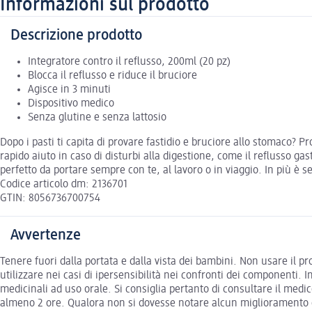
Informazioni sul prodotto
Descrizione prodotto
Integratore contro il reflusso, 200ml (20 pz)
Blocca il reflusso e riduce il bruciore
Agisce in 3 minuti
Dispositivo medico
Senza glutine e senza lattosio
Dopo i pasti ti capita di provare fastidio e bruciore allo stomaco? 
rapido aiuto in caso di disturbi alla digestione, come il reflusso g
perfetto da portare sempre con te, al lavoro o in viaggio. In più è s
Codice articolo dm: 2136701
GTIN: 8056736700754
Avvertenze
Tenere fuori dalla portata e dalla vista dei bambini. Non usare il p
utilizzare nei casi di ipersensibilità nei confronti dei componenti. 
medicinali ad uso orale. Si consiglia pertanto di consultare il me
almeno 2 ore. Qualora non si dovesse notare alcun miglioramento dop