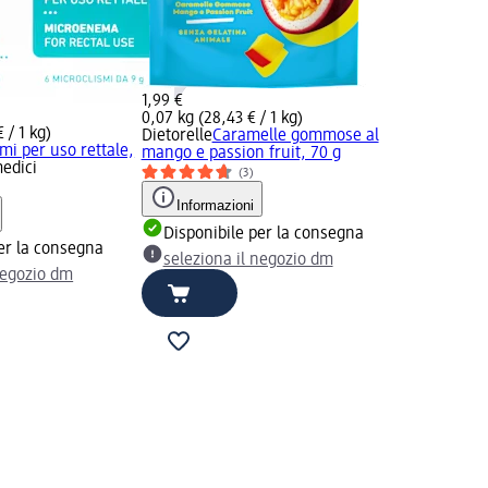
1,99 €
0,07 kg (28,43 € / 1 kg)
 / 1 kg)
Dietorelle
Caramelle gommose al
mi per uso rettale,
mango e passion fruit, 70 g
medici
(3)
Informazioni
Disponibile per la consegna
er la consegna
seleziona il negozio dm
negozio dm