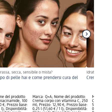
grassa, secca, sensibile o mista?
Idrata la tua p
ipo di pelle hai e come prendersi cura del
Crema per pe
e del prodotto:
Marca: Q+A; Nome del prodotto:
Marca: Q+A;
 niacinamide, 100
Crema corpo con vitamina C, 250
Crema viso 
0 €; Prezzo base:
ml; Prezzo: 12,90 €; Prezzo base:
50 g; Prezzo
1 l); Disponibilità:
0,25 l (51,60 € / 1 l); Disponibilità:
0,05 kg (318,