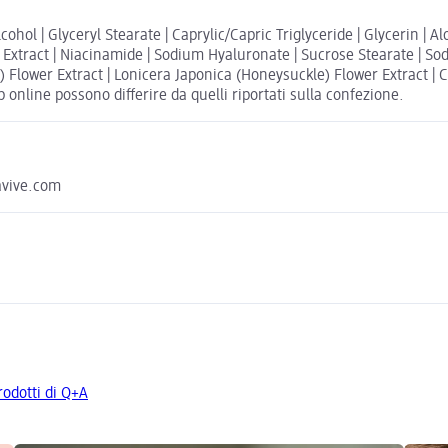
hol | Glyceryl Stearate | Caprylic/Capric Triglyceride | Glycerin | Al
t Extract | Niacinamide | Sodium Hyaluronate | Sucrose Stearate | S
lower Extract | Lonicera Japonica (Honeysuckle) Flower Extract | Coc
 online possono differire da quelli riportati sulla confezione.
mavive.com
prodotti di Q+A