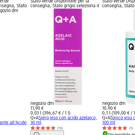
verde
Stato verde Disponibile per la
Stato verde Disp
onsegna, Stato
consegna, Stato grigio seleziona il
consegna, Stato 
negozio dm
negozio dm
negozio dm
11,90 €
10,90 €
0,03 l (396,67 € / 1 l)
0,1 l (109,00 € / 1
)
Q+A
Siero viso con acido azelaico,
Q+A
Tonico viso 
ante all'Acido
30 ml
100 ml
(10)
(3)