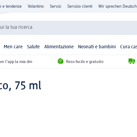
ni e tendenze
Volantino
Servizi
Servizio clienti
Wir sprechen Deutsch
qui la tua ricerca
Men care
Salute
Alimentazione
Neonati e bambini
Cura ca
con l'app la mia dm
Reso facile e gratuito
co, 75 ml