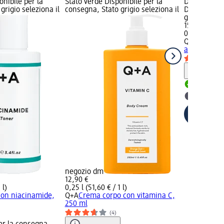
onibile per la
Stato verde Disponibile per la
Disponibilit
grigio seleziona il
consegna, Stato grigio seleziona il
Disponibile
grigio selez
15,90 €
0,05 kg (318
Q+A
Crema v
age, 50 g
Informaz
Disponib
selezion
negozio dm
12,90 €
 l)
0,25 l (51,60 € / 1 l)
con niacinamide,
Q+A
Crema corpo con vitamina C,
250 ml
(4)