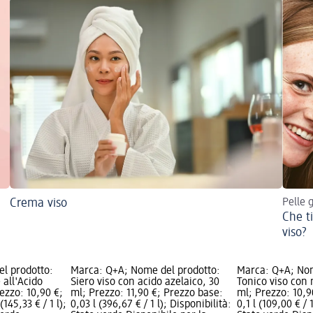
Crema viso
Pelle 
Che t
viso?
l prodotto:
Marca: Q+A; Nome del prodotto:
Marca: Q+A; Nom
 all'Acido
Siero viso con acido azelaico, 30
Tonico viso con
ezzo: 10,90 €;
ml; Prezzo: 11,90 €; Prezzo base:
ml; Prezzo: 10,9
145,33 € / 1 l);
0,03 l (396,67 € / 1 l); Disponibilità:
0,1 l (109,00 € / 