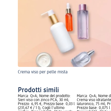
Crema viso per pelle mista
Prodotti simili
Marca: Q+A; Nome del prodotto:
Marca: Q+A; Nome de
Sieri viso con zinco PCA, 30 ml;
Crema viso idratante
Prezzo: 6,95 €; Prezzo base: 0,03 l
Ialuronico, 75 ml; Pr
(231,67 € / 1 l); Cogli l'ultimo
Prezzo base: 0,075 l (