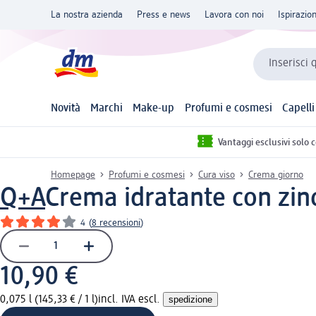
La nostra azienda
Press e news
Lavora con noi
Ispirazio
Inserisci 
Novità
Marchi
Make-up
Profumi e cosmesi
Capelli
Vantaggi esclusivi solo 
Homepage
Profumi e cosmesi
Cura viso
Crema giorno
Q+A
Crema idratante con zin
4
(
8 recensioni
)
10,90 €
0,075 l (145,33 € / 1 l)
incl. IVA escl.
spedizione