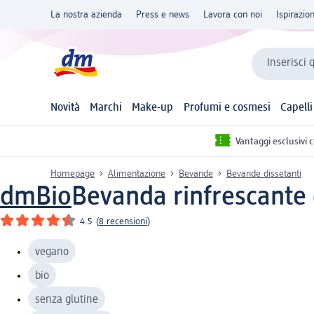
La nostra azienda
Press e news
Lavora con noi
Ispirazio
Inserisci 
Novità
Marchi
Make-up
Profumi e cosmesi
Capelli
Vantaggi esclusivi 
Homepage
Alimentazione
Bevande
Bevande dissetanti
dmBio
Bevanda rinfrescante 
4.5
(
8 recensioni
)
vegano
bio
senza glutine