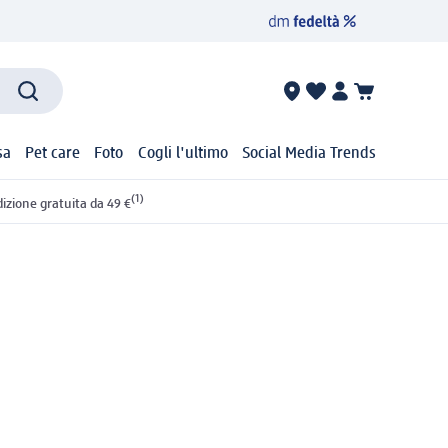
sa
Pet care
Foto
Cogli l'ultimo
Social Media Trends
(1)
izione gratuita da 49 €