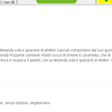
UE / non UE
 la bevanda cola e guaranà di dmBio! Lasciati conquistare dal suo gu
vanda frizzante contiene infatti succo di limone e caramello, che le
nfresca e stuzzica il palato, con la bevanda cola e guaranà di dmBio
e, senza lattosio, vegetariano