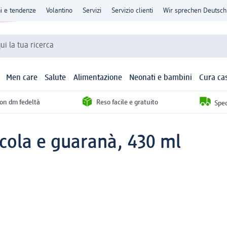
ni e tendenze
Volantino
Servizi
Servizio clienti
Wir sprechen Deutsch
qui la tua ricerca
Men care
Salute
Alimentazione
Neonati e bambini
Cura ca
con dm fedeltà
Reso facile e gratuito
Sped
cola e guaranà, 430 ml