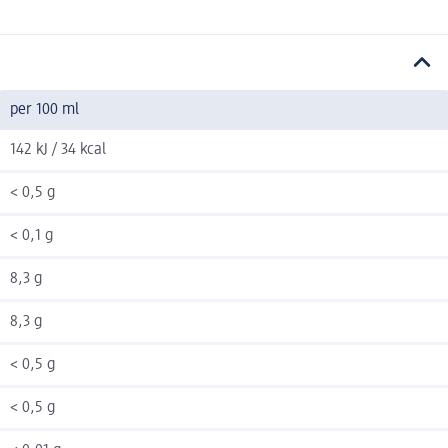
per 100 ml
142 kJ / 34 kcal
< 0,5 g
< 0,1 g
8,3 g
8,3 g
< 0,5 g
< 0,5 g