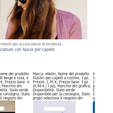
imenti per acconciature di tendenza
ciature con fascia per capelli
Nome del prodotto:
Marca: ebelin; Nome del prodotto:
Marca: ebel
lli beige e rosa, 6
Elastici per capelli a costine, 3 pz;
Set elastici 
 €; Prezzo base: 6
Prezzo: 2,95 €; Prezzo base: 3 pz
2,95 €; Prez
z); Marchio dm
(0,98 € / 1 pz); Marchio dm grafica;
pz); Marchi
ilità: Stato verde
Disponibilità: Stato verde
Disponibilit
la consegna, Stato
Disponibile per la consegna, Stato
Disponibile
 il negozio dm
grigio seleziona il negozio dm
grigio selez