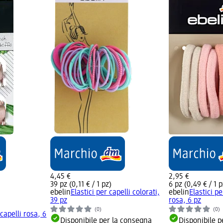
4,45 €
2,95 €
39 pz (0,11 € / 1 pz)
6 pz (0,49 € / 1 p
ebelin
Elastici per capelli colorati,
ebelin
Elastici pe
39 pz
rosa, 6 pz
(0)
(0)
capelli rosa, 6
Disponibile per la consegna
Disponibile p