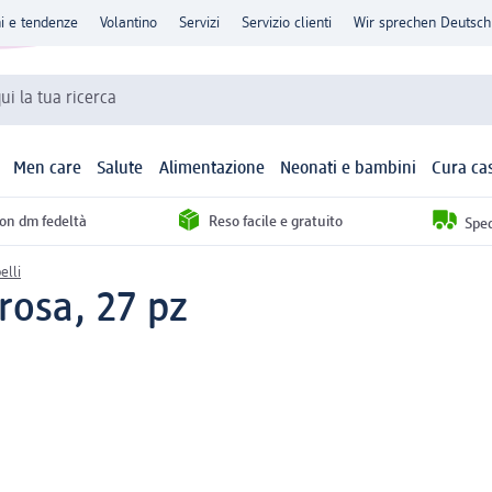
ni e tendenze
Volantino
Servizi
Servizio clienti
Wir sprechen Deutsch
qui la tua ricerca
Men care
Salute
Alimentazione
Neonati e bambini
Cura ca
con dm fedeltà
Reso facile e gratuito
Sped
elli
 rosa, 27 pz