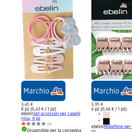
3,45 €
3,95 €
8 pz (0,43 € / 1 pz)
6 pz (0,66 € / 1 pz)
ebelin
Set accessori per capelli
rosa, 8 pz
(2)
ebelin
Mollettine per 
Disponibile per la consegna
pz