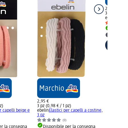
2,95 €
3 pz (0,98 € 
ebelin
Set el
Disponib
selezion
2,95 €
z)
3 pz (0,98 € / 1 pz)
r capelli beige e
ebelin
Elastici per capelli a costine,
3 pz
(0)
er la consegna
Disponibile per la consegna