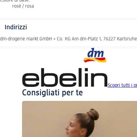
Colore di base:
rosé / rosa
Indirizzi
dm-drogerie markt GmbH + Co. KG Am dm-Platz 1, 76227 Karlsruh
Scopri tutti i p
Consigliati per te