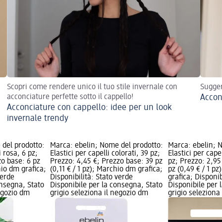
Scopri come rendere unico il tuo stile invernale con
Sugger
acconciature perfette sotto il cappello!
Accon
Acconciature con cappello: idee per un look
invernale trendy
 del prodotto:
Marca: ebelin; Nome del prodotto:
Marca: ebelin; 
i rosa, 6 pz;
Elastici per capelli colorati, 39 pz;
Elastici per cape
zo base: 6 pz
Prezzo: 4,45 €; Prezzo base: 39 pz
pz; Prezzo: 2,95
hio dm grafica;
(0,11 € / 1 pz); Marchio dm grafica;
pz (0,49 € / 1 p
verde
Disponibilità: Stato verde
grafica; Disponib
onsegna, Stato
Disponibile per la consegna, Stato
Disponibile per 
negozio dm
grigio seleziona il negozio dm
grigio seleziona