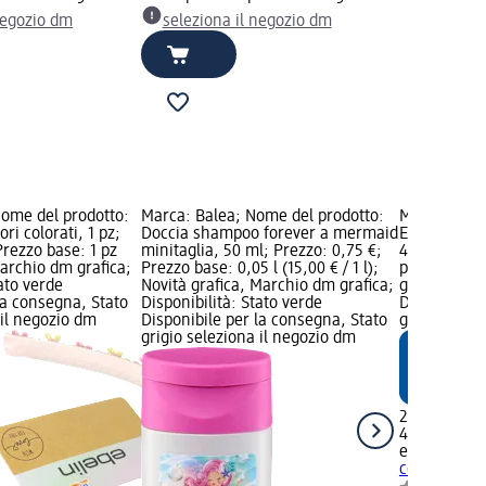
negozio dm
seleziona il negozio dm
Nome del prodotto:
Marca: Balea; Nome del prodotto:
Marca: ebel
ori colorati, 1 pz;
Doccia shampoo forever a mermaid
Elastici per 
Prezzo base: 1 pz
minitaglia, 50 ml; Prezzo: 0,75 €;
4 pz; Prezzo
Marchio dm grafica;
Prezzo base: 0,05 l (15,00 € / 1 l);
pz (0,74 € /
tato verde
Novità grafica, Marchio dm grafica;
grafica; Dis
la consegna, Stato
Disponibilità: Stato verde
Disponibile
 il negozio dm
Disponibile per la consegna, Stato
grigio selez
grigio seleziona il negozio dm
2,95 €
4 pz (0,74 € 
ebelin
Elasti
con fiori, 4 