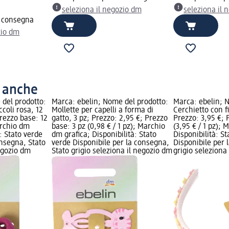
seleziona il negozio dm
seleziona il 
a consegna
zio dm
o anche
 del prodotto:
Marca: ebelin; Nome del prodotto:
Marca: ebelin; 
iccoli rosa, 12
Mollette per capelli a forma di
Cerchietto con fi
Prezzo base: 12
gatto, 3 pz; Prezzo: 2,95 €; Prezzo
Prezzo: 3,95 €; 
archio dm
base: 3 pz (0,98 € / 1 pz); Marchio
(3,95 € / 1 pz); 
à: Stato verde
dm grafica; Disponibilità: Stato
Disponibilità: S
onsegna, Stato
verde Disponibile per la consegna,
Disponibile per 
negozio dm
Stato grigio seleziona il negozio dm
grigio seleziona