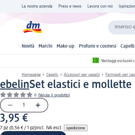
La nostra azienda
Press e news
Lavora con noi
Ispirazio
Inserisci 
Novità
Marchi
Make-up
Profumi e cosmesi
Capelli
Vantaggi esclusivi 
Homepage
Capelli
Accessori per capelli
Fermagli per cap
ebelin
Set elastici e mollette
0
(
Valuta il prodotto
)
3,95 €
7 pz (0,56 € / 1 pz)
incl. IVA escl.
spedizione