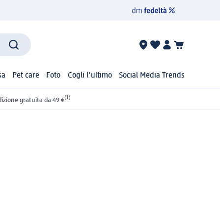
sa
Pet care
Foto
Cogli l'ultimo
Social Media Trends
(1)
izione gratuita da 49 €