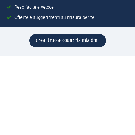
Reso facile e veloce
Offerte e suggerimenti su misura per te
Crea il tuo account "la mia dm"
Aiuto e contatti
Servizi
Servizio clienti
Spedizione e consegna
Reso e rimborso
L'azienda
La nostra azienda
Corporate Responsibility
Lavora con noi
Press e news
Espansione
Un mondo di prodotti