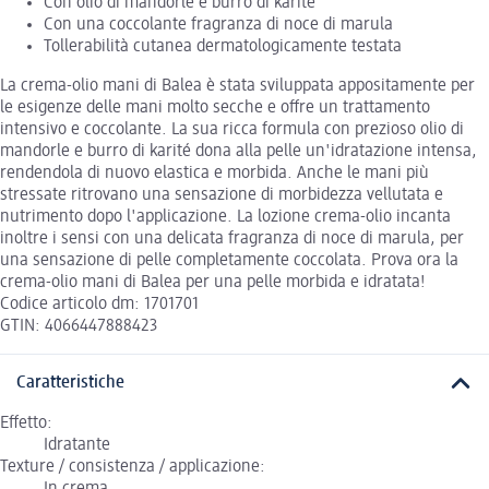
Con olio di mandorle e burro di karité
Con una coccolante fragranza di noce di marula
Tollerabilità cutanea dermatologicamente testata
La crema-olio mani di Balea è stata sviluppata appositamente per
le esigenze delle mani molto secche e offre un trattamento
intensivo e coccolante. La sua ricca formula con prezioso olio di
mandorle e burro di karité dona alla pelle un'idratazione intensa,
rendendola di nuovo elastica e morbida. Anche le mani più
stressate ritrovano una sensazione di morbidezza vellutata e
nutrimento dopo l'applicazione. La lozione crema-olio incanta
inoltre i sensi con una delicata fragranza di noce di marula, per
una sensazione di pelle completamente coccolata. Prova ora la
crema-olio mani di Balea per una pelle morbida e idratata!
Codice articolo dm: 1701701
GTIN: 4066447888423
Caratteristiche
Effetto:
Idratante
Texture / consistenza / applicazione:
In crema