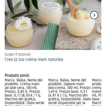
Scopri il tutorial!
Pro
Crea la tua crema mani naturale
Be
Prodotti simili
Marca: Balea; Nome del
Marca: Balea; Nome del
Marca: B
prodotto: Crema mani
prodotto: Sapone mani
prodotto
all'aloe vera, 100 ml;
olio-crema, 300 ml; Prezzo:
crema-oli
Prezzo: 0,85 €; Prezzo
1,49 €; Prezzo base: 0,3 l
mandorla
base: 0,1 l (8,50 € / 1 l);
(4,97 € / 1 l); Marchio dm
ml; Prez
Marchio dm grafica;
grafica; Disponibilità: Stato
base: 0,2 
Disponibilità: Stato verde
verde Disponibile per la
Marchio 