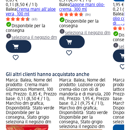
0,85 €
0,3 l (4,97 € / 1 l)
0,1 l (8,50 € / 1 l)
Balea
Sapone mani olio-
1,95 €
Balea
Crema mani all'aloe
crema, 300 ml
0,2 l (9,7
vera, 100 ml
Balea
Loz
(84)
olio con 
(63)
Disponibile per la
di..., 20
Disponibile per la
consegna
consegna
seleziona il negozio dm
Dispon
seleziona il negozio dm
consegn
selez
Gli altri clienti hanno acquistato anche
Marca: Balea; Nome del
Marca: Balea; Nome del
Marca: B
prodotto: Crema mani
prodotto: Lozione corpo
prodotto
Glamorous Moment, 100
crema-olio con oli di
latticell
ml; Prezzo: 0,85 €; Prezzo
mandorla e di marula, 200
Prezzo: 
base: 0,1 l (8,50 € / 1 l);
ml; Prezzo: 1,95 €; Prezzo
base: 0,1 
Marchio dm grafica;
base: 0,2 l (9,75 € / 1 l);
Marchio 
Disponibilità: Stato verde
Marchio dm grafica;
Disponibi
Disponibile per la
Disponibilità: Stato verde
Disponibi
consegna, Stato grigio
Disponibile per la
consegna
seleziona il negozio dm
consegna, Stato grigio
selezion
seleziona il negozio dm