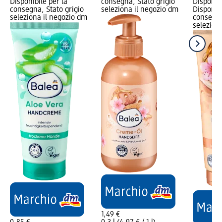
Disponibile per la
consegna, Stato grigio
Disponibi
consegna, Stato grigio
seleziona il negozio dm
Disponibi
seleziona il negozio dm
consegna
selezion
1,49 €