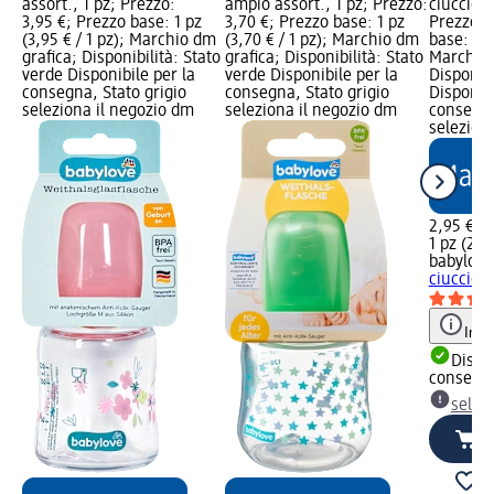
assort., 1 pz; Prezzo:
ampio assort., 1 pz; Prezzo:
ciuccio a
3,95 €; Prezzo base: 1 pz
3,70 €; Prezzo base: 1 pz
Prezzo: 
(3,95 € / 1 pz); Marchio dm
(3,70 € / 1 pz); Marchio dm
base: 1 p
grafica; Disponibilità: Stato
grafica; Disponibilità: Stato
Marchio 
verde Disponibile per la
verde Disponibile per la
Disponibi
consegna, Stato grigio
consegna, Stato grigio
Disponibi
seleziona il negozio dm
seleziona il negozio dm
consegna
selezion
2,95 €
1 pz (2,95
babylove
ciuccio a
Info
Dispon
consegn
selez