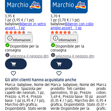
3,95 €
3,70 €
1 pz (3,95 € / 1 pz)
1 pz (3,70 € / 1 pz)
babylove
Biberon in vetro
babylove
Biberon con collo
assort., 1 pz
ampio assort., 1 pz
(96)
(19)
Informazioni
Informazioni
Disponibile per la
Disponibile per la
consegna
consegna
seleziona il negozio dm
seleziona il negozio dm
Gli altri clienti hanno acquistato anche
Marca: babylove; Nome del
Marca: babylove; Nome del
Marca: b
prodotto: Spazzola per
prodotto: Teli cambio
prodotto
capelli dei neonati, 1 pz;
pannolino, 10 pz; Prezzo:
cotonati
Prezzo: 4,95 €; Prezzo
3,49 €; Prezzo base: 10 pz
assort., 
base: 1 pz (4,95 € / 1 pz);
(0,35 € / 1 pz); Marchio dm
0,95 €; 
Marchio dm grafica;
grafica; Disponibilità: Stato
(0,01 € /
Disponibilità: Stato verde
verde Disponibile per la
grafica; 