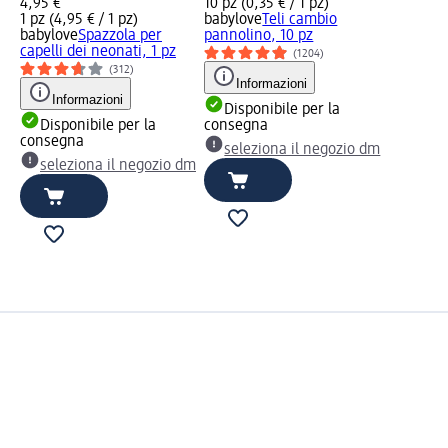
4,95 €
10 pz (0,35 € / 1 pz)
1 pz (4,95 € / 1 pz)
babylove
Teli cambio
babylove
Spazzola per
pannolino, 10 pz
capelli dei neonati, 1 pz
(1204)
(312)
Informazioni
Informazioni
Disponibile per la
Disponibile per la
consegna
consegna
seleziona il negozio dm
seleziona il negozio dm