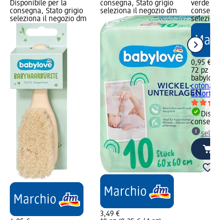
Disponibile per la
consegna, Stato grigio
verde Dis
consegna, Stato grigio
seleziona il negozio dm
consegna
seleziona il negozio dm
selezion
0,95 €
72 pz (0,
babylove
cotonati
assort., 
Dispon
consegn
selez
3,49 €