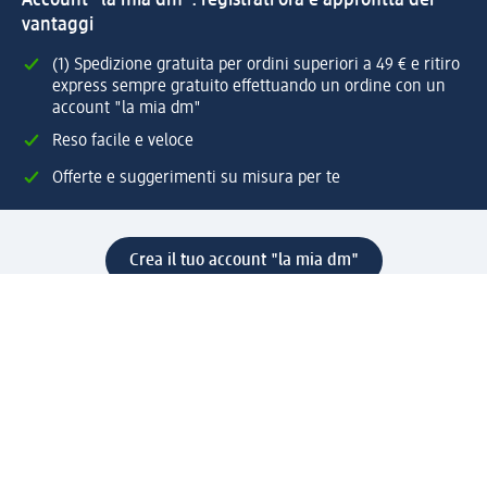
Account "la mia dm": registrati ora e approfitta dei
vantaggi
(1) Spedizione gratuita per ordini superiori a 49 € e ritiro
express sempre gratuito effettuando un ordine con un
account "la mia dm"
Reso facile e veloce
Offerte e suggerimenti su misura per te
Crea il tuo account "la mia dm"
Aiuto e contatti
Servizi
Servizio clienti
Spedizione e consegna
Reso e rimborso
L'azienda