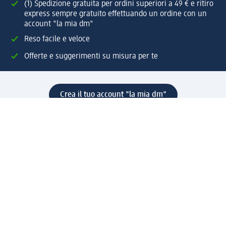
(1) Spedizione gratuita per ordini superiori a 49 € e ritiro
express sempre gratuito effettuando un ordine con un
account "la mia dm"
Reso facile e veloce
Offerte e suggerimenti su misura per te
Crea il tuo account "la mia dm"
Aiuto e contatti
Servizi
Servizio clienti
Spedizione e consegna
Reso e rimborso
L'azienda
La nostra azienda
Corporate Responsibility
Lavora con noi
Press e news
Espansione