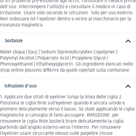
di un problema pre-esistente agli occhi, consultare il medico prima
dell'uso. Interrompere l'utilizzo e consultare il medico in caso di
irritazione. Usare solo secondo le istruzioni. Solo per uso esterno.
Non indossare né l'eyeliner dentro o vicino al macchinario per la
risonanza magnetica.
Sostanze
Water (Aqua | Eau) | Sodium Styrene/Acrylates Copolymer |
Polyvinyl Alcohol | Polyacrylic Acid | Propylene Glycol |
Phenoxyethanol | Ethylhexylglycerin. Gli ingredienti elencati nello
shop online possono differire da quelli riportati sulla confezione.
Istruzioni d'uso
1. Applicare due strati di eyeliner lungo la linea delle ciglia 2.
Posiziona le ciglia finte sull’eyeliner quando è ancora umido e
premere delicatamente verso il basso. Se state applicando le ciglia
magnetiche si consiglia di farlo asciugare. RIMOZIONE: per
rimuovere le ciglia finte basterà tirare delicatamente la ciglia
partendo dall’angolo esterno verso l’interno. Per rimuovere
l’eyeliner usare struccante oleoso sulle palpebre chiuse