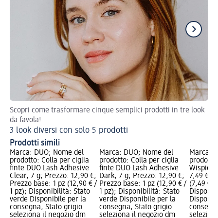
Scopri come trasformare cinque semplici prodotti in tre look
Cr
da favola!
Ha
3 look diversi con solo 5 prodotti
Ha
Prodotti simili
Marca: DUO; Nome del
Marca: DUO; Nome del
Marca: 
prodotto: Colla per ciglia
prodotto: Colla per ciglia
prodotto:
finte DUO Lash Adhesive
finte DUO Lash Adhesive
Wispies, 
Clear, 7 g; Prezzo: 12,90 €;
Dark, 7 g; Prezzo: 12,90 €;
7,49 €; P
Prezzo base: 1 pz (12,90 € /
Prezzo base: 1 pz (12,90 € /
(7,49 € / 
1 pz); Disponibilità: Stato
1 pz); Disponibilità: Stato
Disponibi
verde Disponibile per la
verde Disponibile per la
Disponibi
consegna, Stato grigio
consegna, Stato grigio
consegna
seleziona il negozio dm
seleziona il negozio dm
selezion