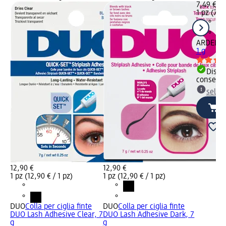
7,49 €
1 pz (7,49
ARDELL
C
1 g
Dispon
consegn
selez
12,90 €
12,90 €
1 pz (12,90 € / 1 pz)
1 pz (12,90 € / 1 pz)
DUO
Colla per ciglia finte
DUO
Colla per ciglia finte
DUO Lash Adhesive Clear, 7
DUO Lash Adhesive Dark, 7
g
g