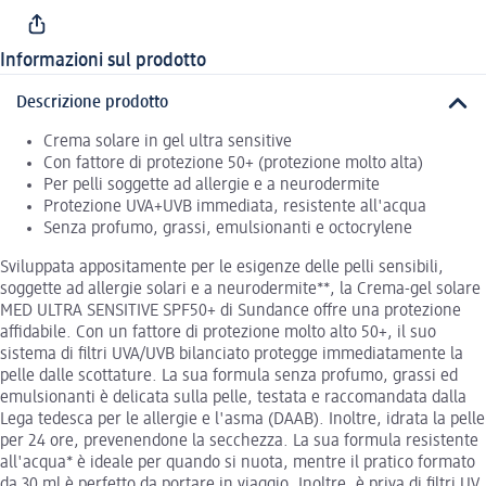
Informazioni sul prodotto
Descrizione prodotto
Crema solare in gel ultra sensitive
Con fattore di protezione 50+ (protezione molto alta)
Per pelli soggette ad allergie e a neurodermite
Protezione UVA+UVB immediata, resistente all'acqua
Senza profumo, grassi, emulsionanti e octocrylene
Sviluppata appositamente per le esigenze delle pelli sensibili,
soggette ad allergie solari e a neurodermite**, la Crema-gel solare
MED ULTRA SENSITIVE SPF50+ di Sundance offre una protezione
affidabile. Con un fattore di protezione molto alto 50+, il suo
sistema di filtri UVA/UVB bilanciato protegge immediatamente la
pelle dalle scottature. La sua formula senza profumo, grassi ed
emulsionanti è delicata sulla pelle, testata e raccomandata dalla
Lega tedesca per le allergie e l'asma (DAAB). Inoltre, idrata la pelle
per 24 ore, prevenendone la secchezza. La sua formula resistente
all'acqua* è ideale per quando si nuota, mentre il pratico formato
da 30 ml è perfetto da portare in viaggio. Inoltre, è priva di filtri UV