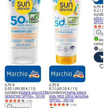
6,95 €
0,2 l (34,
sundanc
ultra sen
SPF50+, 
Info
Dispon
consegn
selez
4,95 €
4,95 €
0,05 l (99,00 € / 1 l)
0,1 l (49,50 € / 1 l)
sundance
Solare viso ULTRA
sundance
Crema solare
SENSITIVE SPF50+, 50 ml
Kids MED Ultra Sensitive
SPF50+, 100 ml
(178)
(170)