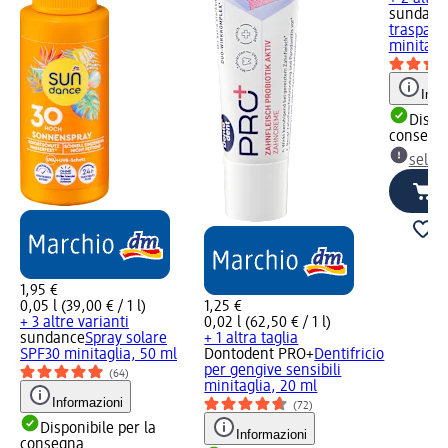
sundanc
traspare
minitagl
Info
Dispon
consegn
selez
1,95 €
0,05 l (39,00 € / 1 l)
1,25 €
+ 3 altre varianti
0,02 l (62,50 € / 1 l)
sundance
Spray solare
+ 1 altra taglia
SPF30 minitaglia, 50 ml
Dontodent PRO+
Dentifricio
per gengive sensibili
(64)
minitaglia, 20 ml
Informazioni
(72)
Disponibile per la
Informazioni
consegna