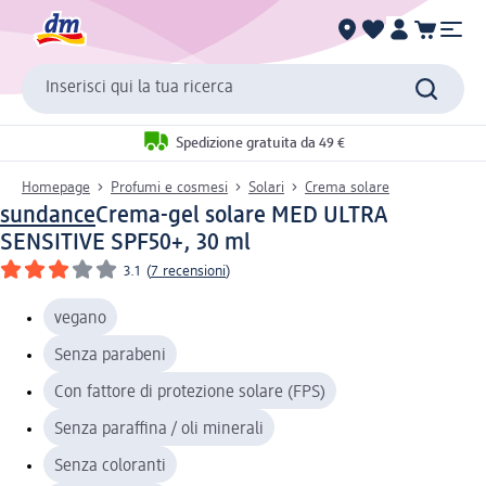
Inserisci qui la tua ricerca
Spedizione gratuita da 49 €
Homepage
Profumi e cosmesi
Solari
Crema solare
sundance
Crema-gel solare MED ULTRA
SENSITIVE SPF50+, 30 ml
3.1
(
7 recensioni
)
vegano
Senza parabeni
Con fattore di protezione solare (FPS)
Senza paraffina / oli minerali
Senza coloranti