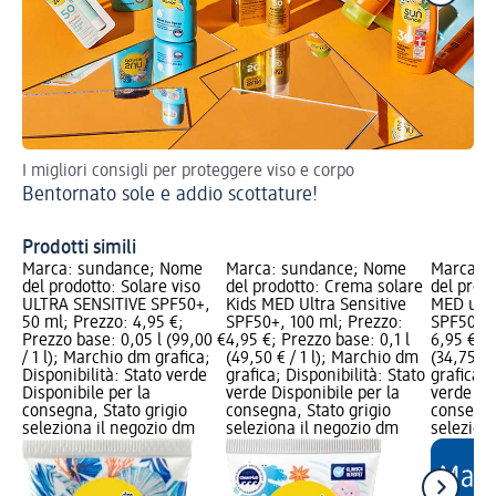
I migliori consigli per proteggere viso e corpo
Sfr
Bentornato sole e addio scottature!
sa
Cr
Prodotti simili
Marca: sundance; Nome
Marca: sundance; Nome
Marca: 
del prodotto: Solare viso
del prodotto: Crema solare
del prodo
ULTRA SENSITIVE SPF50+,
Kids MED Ultra Sensitive
MED ultr
50 ml; Prezzo: 4,95 €;
SPF50+, 100 ml; Prezzo:
SPF50+, 
Prezzo base: 0,05 l (99,00 €
4,95 €; Prezzo base: 0,1 l
6,95 €; P
/ 1 l); Marchio dm grafica;
(49,50 € / 1 l); Marchio dm
(34,75 € 
Disponibilità: Stato verde
grafica; Disponibilità: Stato
grafica; 
Disponibile per la
verde Disponibile per la
verde Dis
consegna, Stato grigio
consegna, Stato grigio
consegna
seleziona il negozio dm
seleziona il negozio dm
selezion