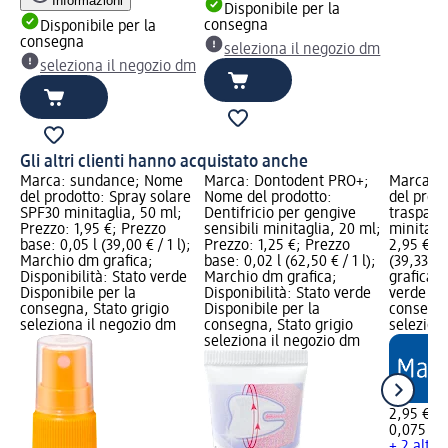
Informazioni
Disponibile per la
consegna
Disponibile per la
consegna
seleziona il negozio dm
seleziona il negozio dm
Gli altri clienti hanno acquistato anche
Marca: sundance; Nome
Marca: Dontodent PRO+;
Marca: 
del prodotto: Spray solare
Nome del prodotto:
del prodo
SPF30 minitaglia, 50 ml;
Dentifricio per gengive
traspare
Prezzo: 1,95 €; Prezzo
sensibili minitaglia, 20 ml;
minitagl
base: 0,05 l (39,00 € / 1 l);
Prezzo: 1,25 €; Prezzo
2,95 €; P
Marchio dm grafica;
base: 0,02 l (62,50 € / 1 l);
(39,33 € 
Disponibilità: Stato verde
Marchio dm grafica;
grafica; 
Disponibile per la
Disponibilità: Stato verde
verde Dis
consegna, Stato grigio
Disponibile per la
consegna
seleziona il negozio dm
consegna, Stato grigio
selezion
seleziona il negozio dm
2,95 €
0,075 l (3
+ 2 altre