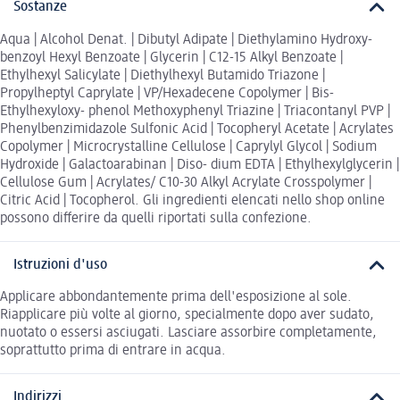
Sostanze
Aqua | Alcohol Denat. | Dibutyl Adipate | Diethylamino Hydroxy-
benzoyl Hexyl Benzoate | Glycerin | C12-15 Alkyl Benzoate |
Ethylhexyl Salicylate | Diethylhexyl Butamido Triazone |
Propylheptyl Caprylate | VP/Hexadecene Copolymer | Bis-
Ethylhexyloxy- phenol Methoxyphenyl Triazine | Triacontanyl PVP |
Phenylbenzimidazole Sulfonic Acid | Tocopheryl Acetate | Acrylates
Copolymer | Microcrystalline Cellulose | Caprylyl Glycol | Sodium
Hydroxide | Galactoarabinan | Diso- dium EDTA | Ethylhexylglycerin |
Cellulose Gum | Acrylates/ C10-30 Alkyl Acrylate Crosspolymer |
Citric Acid | Tocopherol. Gli ingredienti elencati nello shop online
possono differire da quelli riportati sulla confezione.
Istruzioni d'uso
Applicare abbondantemente prima dell'esposizione al sole.
Riapplicare più volte al giorno, specialmente dopo aver sudato,
nuotato o essersi asciugati. Lasciare assorbire completamente,
soprattutto prima di entrare in acqua.
Indirizzi