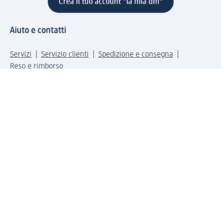
Crea il tuo account "la mia dm"
Aiuto e contatti
Servizi
Servizio clienti
Spedizione e consegna
Reso e rimborso
L'azienda
La nostra azienda
Corporate Responsibility
Lavora con noi
Press e news
Espansione
Un mondo di prodotti
Il mondo dm
Punti vendita
Il nostro Journal
Vivere consapevoli con dm