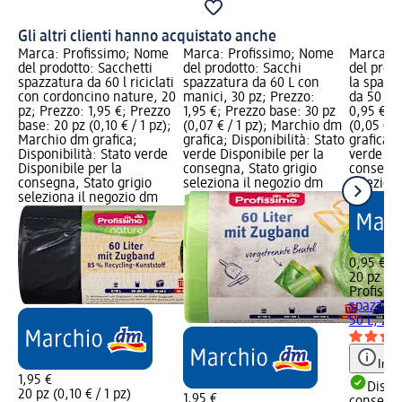
Gli altri clienti hanno acquistato anche
Marca: Profissimo; Nome
Marca: Profissimo; Nome
Marca: P
del prodotto: Sacchetti
del prodotto: Sacchi
del prodo
spazzatura da 60 l riciclati
spazzatura da 60 L con
la spazz
con cordoncino nature, 20
manici, 30 pz; Prezzo:
da 50 L, 
pz; Prezzo: 1,95 €; Prezzo
1,95 €; Prezzo base: 30 pz
0,95 €; 
base: 20 pz (0,10 € / 1 pz);
(0,07 € / 1 pz); Marchio dm
(0,05 € /
Marchio dm grafica;
grafica; Disponibilità: Stato
grafica; 
Disponibilità: Stato verde
verde Disponibile per la
verde Dis
Disponibile per la
consegna, Stato grigio
consegna
consegna, Stato grigio
seleziona il negozio dm
selezion
seleziona il negozio dm
0,95 €
20 pz (0,
Profissi
spazzatu
50 L, 20 
Info
1,95 €
Dispon
20 pz (0,10 € / 1 pz)
1,95 €