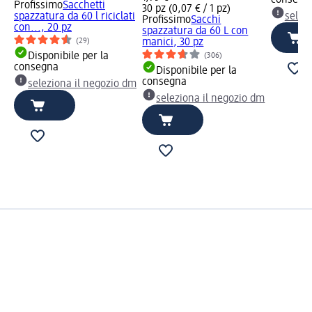
consegn
Profissimo
Sacchetti
30 pz (0,07 € / 1 pz)
spazzatura da 60 l riciclati
selez
Profissimo
Sacchi
con..., 20 pz
spazzatura da 60 L con
(29)
manici, 30 pz
Disponibile per la
(306)
consegna
Disponibile per la
consegna
seleziona il negozio dm
seleziona il negozio dm