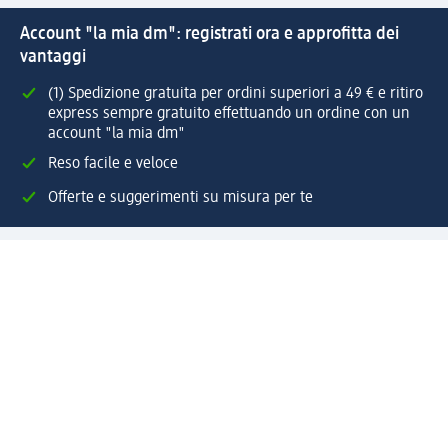
Account "la mia dm": registrati ora e approfitta dei
vantaggi
(1) Spedizione gratuita per ordini superiori a 49 € e ritiro
express sempre gratuito effettuando un ordine con un
account "la mia dm"
Reso facile e veloce
Offerte e suggerimenti su misura per te
Crea il tuo account "la mia dm"
Aiuto e contatti
Servizi
Servizio clienti
Spedizione e consegna
Reso e rimborso