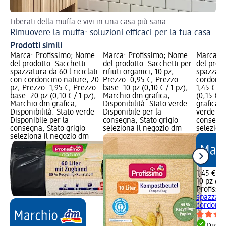
Liberati della muffa e vivi in una casa più sana
Rimuovere la muffa: soluzioni efficaci per la tua casa
Prodotti simili
Marca: Profissimo; Nome
Marca: Profissimo; Nome
Marca: P
del prodotto: Sacchetti
del prodotto: Sacchetti per
del prodo
spazzatura da 60 l riciclati
rifiuti organici, 10 pz;
spazzatu
con cordoncino nature, 20
Prezzo: 0,95 €; Prezzo
cordonci
pz; Prezzo: 1,95 €; Prezzo
base: 10 pz (0,10 € / 1 pz);
1,45 €; P
base: 20 pz (0,10 € / 1 pz);
Marchio dm grafica;
(0,15 € /
Marchio dm grafica;
Disponibilità: Stato verde
grafica; 
Disponibilità: Stato verde
Disponibile per la
verde Dis
Disponibile per la
consegna, Stato grigio
consegna
consegna, Stato grigio
seleziona il negozio dm
selezion
seleziona il negozio dm
1,45 €
10 pz (0,1
Profissi
spazzatu
cordonci