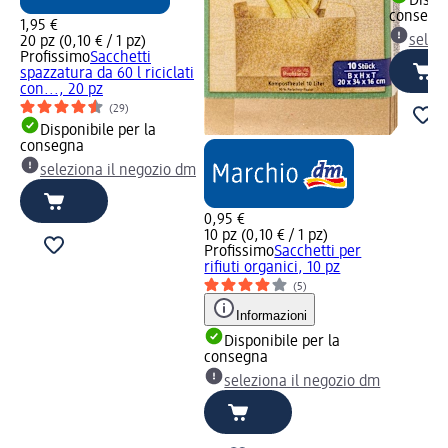
Dispon
consegn
1,95 €
selez
20 pz (0,10 € / 1 pz)
Profissimo
Sacchetti
spazzatura da 60 l riciclati
con..., 20 pz
(29)
Disponibile per la
consegna
seleziona il negozio dm
0,95 €
10 pz (0,10 € / 1 pz)
Profissimo
Sacchetti per
rifiuti organici, 10 pz
(5)
Informazioni
Disponibile per la
consegna
seleziona il negozio dm