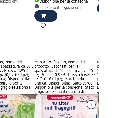
selezion
negozio dm
Disponibile per la consegna
seleziona il negozio dm
mo; Nome del
Marca: Profissimo; Nome del
Marca: Prof
 spazzatura da 60 L
prodotto: Sacchetti per la
prodotto: S
z; Prezzo: 1,95 €;
spazzatura da 10 L con manici, 75
10 l con cor
z (0,07 € / 1 pz);
pz; Prezzo: 0,95 €; Prezzo base: 75
1,45 €; Prez
ca; Disponibilità:
pz (0,01 € / 1 pz); Marchio dm
pz); Marchi
onibile per la
grafica; Disponibilità: Stato verde
Disponibilit
grigio seleziona il
Disponibile per la consegna, Stato
Disponibile
grigio seleziona il negozio dm
grigio selez