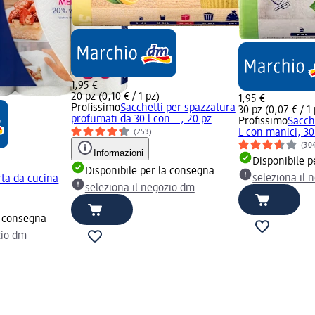
1,95 €
20 pz (0,10 € / 1 pz)
1,95 €
Profissimo
Sacchetti per spazzatura
30 pz (0,07 € / 1
profumati da 30 l con..., 20 pz
Profissimo
Sacch
L con manici, 30
(253)
(30
Informazioni
Disponibile p
Disponibile per la consegna
seleziona il 
rta da cucina
seleziona il negozio dm
a consegna
zio dm