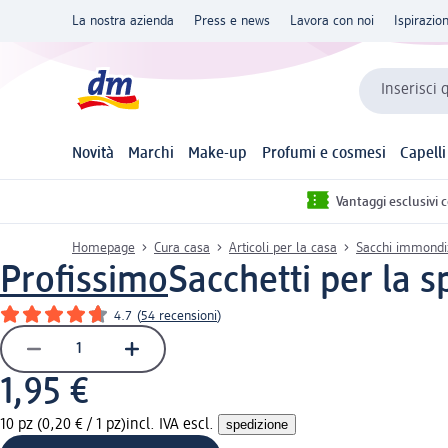
La nostra azienda
Press e news
Lavora con noi
Ispirazio
Inserisci 
Novità
Marchi
Make-up
Profumi e cosmesi
Capelli
Vantaggi esclusivi 
Homepage
Cura casa
Articoli per la casa
Sacchi immondi
Profissimo
Sacchetti per la 
4.7
(
54 recensioni
)
1,95 €
10 pz (0,20 € / 1 pz)
incl. IVA escl.
spedizione