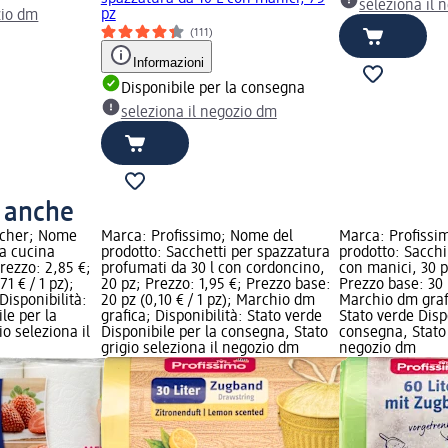
seleziona il 
pz
zio dm
(111)
Informazioni
Disponibile per la consegna
seleziona il negozio dm
o anche
icher; Nome
Marca: Profissimo; Nome del
Marca: Profissi
da cucina
prodotto: Sacchetti per spazzatura
prodotto: Sacchi
Prezzo: 2,85 €;
profumati da 30 l con cordoncino,
con manici, 30 p
1 € / 1 pz);
20 pz; Prezzo: 1,95 €; Prezzo base:
Prezzo base: 30 p
Disponibilità:
20 pz (0,10 € / 1 pz); Marchio dm
Marchio dm grafi
le per la
grafica; Disponibilità: Stato verde
Stato verde Disp
o seleziona il
Disponibile per la consegna, Stato
consegna, Stato 
grigio seleziona il negozio dm
negozio dm