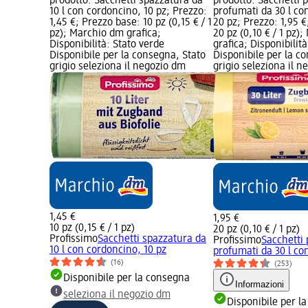
prodotto: Sacchetti spazzatura da
prodotto: Sacchetti 
10 l con cordoncino, 10 pz; Prezzo:
profumati da 30 l co
1,45 €; Prezzo base: 10 pz (0,15 € / 1
20 pz; Prezzo: 1,95 
pz); Marchio dm grafica;
20 pz (0,10 € / 1 pz)
Disponibilità: Stato verde
grafica; Disponibilit
Disponibile per la consegna, Stato
Disponibile per la c
grigio seleziona il negozio dm
grigio seleziona il 
1,45 €
1,95 €
10 pz (0,15 € / 1 pz)
20 pz (0,10 € / 1 pz)
Profissimo
Sacchetti spazzatura da
Profissimo
Sacchetti
10 l con cordoncino, 10 pz
profumati da 30 l con
(16)
(253)
Disponibile per la consegna
Informazioni
seleziona il negozio dm
Disponibile per l