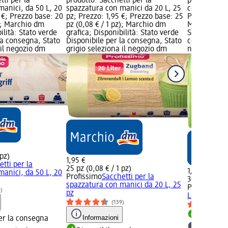
tti per la
prodotto: Sacchetti per la
prodotto: S
anici, da 50 L, 20
spazzatura con manici da 20 L, 25
con manici, 
 €; Prezzo base: 20
pz; Prezzo: 1,95 €; Prezzo base: 25
Prezzo base:
z); Marchio dm
pz (0,08 € / 1 pz); Marchio dm
Marchio dm g
ilità: Stato verde
grafica; Disponibilità: Stato verde
Stato verde 
la consegna, Stato
Disponibile per la consegna, Stato
consegna, St
 il negozio dm
grigio seleziona il negozio dm
negozio dm
 pz)
1,95 €
tti per la
25 pz (0,08 € / 1 pz)
1,95 €
anici, da 50 L, 20
Profissimo
Sacchetti per la
30 pz (0,07 €
spazzatura con manici da 20 L, 25
Profissimo
S
6)
pz
L con manic
(139)
Disponib
Informazioni
er la consegna