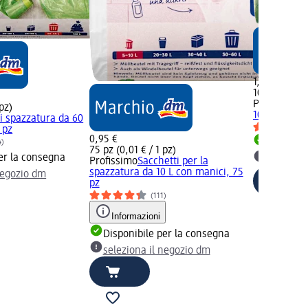
1,45 €
10 pz (0,15 €
Profissimo
S
 pz)
10 l con cor
i spazzatura da 60
 pz
0,95 €
Disponib
4)
75 pz (0,01 € / 1 pz)
er la consegna
selezion
Profissimo
Sacchetti per la
spazzatura da 10 L con manici, 75
negozio dm
pz
(111)
Informazioni
Disponibile per la consegna
seleziona il negozio dm