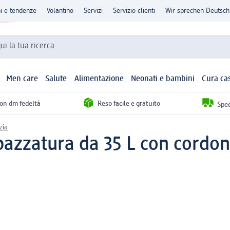
ni e tendenze
Volantino
Servizi
Servizio clienti
Wir sprechen Deutsch
qui la tua ricerca
Men care
Salute
Alimentazione
Neonati e bambini
Cura ca
con dm fedeltà
Reso facile e gratuito
Sped
zia
spazzatura da 35 L con cordon