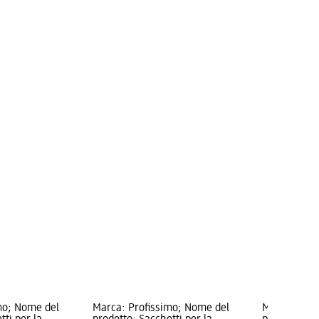
mo; Nome del
Marca: Profissimo; Nome del
Marca: Prof