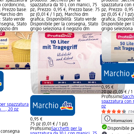
per spazzatura
prodotto: Sacchetti per la
prodotto: Sacche
n cordoncino,
spazzatura da 10 L con manici, 75
spazzatura con m
€; Prezzo base:
pz; Prezzo: 0,95 €; Prezzo base: 75
pz; Prezzo: 0,95
; Marchio dm
pz (0,01 € / 1 pz); Marchio dm
pz (0,05 € / 1 p
à: Stato verde
grafica; Disponibilità: Stato verde
grafica; Disponib
onsegna, Stato
Disponibile per la consegna, Stato
Disponibile per 
negozio dm
grigio seleziona il negozio dm
grigio seleziona
0,95 €
20 pz (0,05 € / 1
Profissimo
Sacche
spazzatura con m
 per spazzatura
pz
..., 20 pz
(13
0,95 €
Informazioni
75 pz (0,01 € / 1 pz)
Disponibile p
Profissimo
Sacchetti per la
a consegna
spazzatura da 10 L con manici, 75