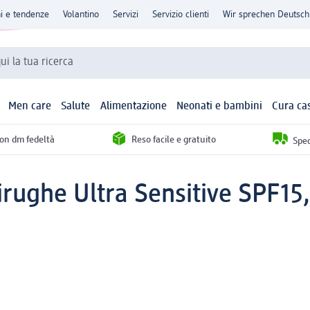
ni e tendenze
Volantino
Servizi
Servizio clienti
Wir sprechen Deutsch
qui la tua ricerca
Men care
Salute
Alimentazione
Neonati e bambini
Cura ca
con dm fedeltà
Reso facile e gratuito
Sped
rughe Ultra Sensitive SPF15,