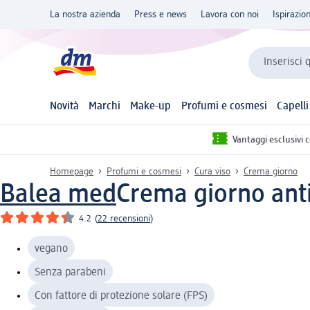
La nostra azienda
Press e news
Lavora con noi
Ispirazio
Inserisci 
Novità
Marchi
Make-up
Profumi e cosmesi
Capelli
Vantaggi esclusivi 
Homepage
Profumi e cosmesi
Cura viso
Crema giorno
Balea med
Crema giorno anti
4.2
(
22 recensioni
)
vegano
Senza parabeni
Con fattore di protezione solare (FPS)