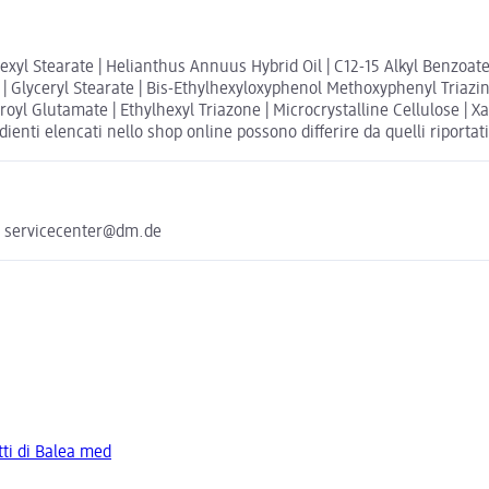
ylhexyl Stearate | Helianthus Annuus Hybrid Oil | C12-15 Alkyl Benzo
 | Glyceryl Stearate | Bis-Ethylhexyloxyphenol Methoxyphenyl Triazi
royl Glutamate | Ethylhexyl Triazone | Microcrystalline Cellulose | 
ienti elencati nello shop online possono differire da quelli riportat
e servicecenter@dm.de
otti di Balea med