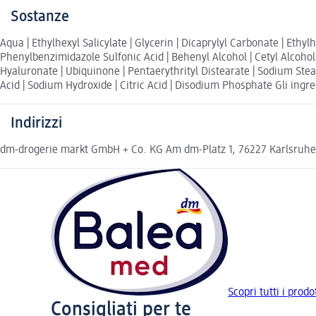
Sostanze
Aqua | Ethylhexyl Salicylate | Glycerin | Dicaprylyl Carbonate | Eth
Phenylbenzimidazole Sulfonic Acid | Behenyl Alcohol | Cetyl Alcohol
Hyaluronate | Ubiquinone | Pentaerythrityl Distearate | Sodium Stea
Acid | Sodium Hydroxide | Citric Acid | Disodium Phosphate Gli ingred
Indirizzi
dm-drogerie markt GmbH + Co. KG Am dm-Platz 1, 76227 Karlsruh
Scopri tutti i prod
Consigliati per te