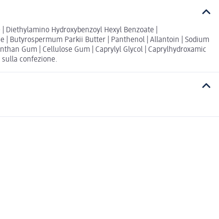
ate | Diethylamino Hydroxybenzoyl Hexyl Benzoate |
ne | Butyrospermum Parkii Butter | Panthenol | Allantoin | Sodium
Xanthan Gum | Cellulose Gum | Caprylyl Glycol | Caprylhydroxamic
i sulla confezione.