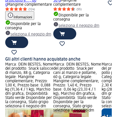
prosciutto e..., 60
50 g
Mangime
g
Mangime complementare
complementare
(124)
(55)
Disponibile per la
Informazioni
consegna
Disponibile per la
seleziona il negozio dm
consegna
seleziona il negozio dm
Gli altri clienti hanno acquistato anche
Marca: DEIN BESTES; Nome
Marca: DEIN BESTES; Nome
Marca: 
del prodotto: Snack salsicce
del prodotto: Snack per
del prodo
di manzo, 88 g; Categoria
cani al manzo e pollame,
pollo per
legale: Mangime
60 g; Categoria legale:
Categori
complementare; Prezzo:
Mangime complementare;
complem
1,00 €; Prezzo base: 0,088
Prezzo: 1,40 €; Prezzo
2,30 €; 
kg (11,36 € / 1 kg); Marchio
base: 0,06 kg (23,33 € / 1
kg (28,75
dm grafica; Disponibilità:
kg); Marchio dm grafica;
dm grafic
Stato verde Disponibile per
Disponibilità: Stato verde
Stato ve
la consegna, Stato grigio
Disponibile per la
la conse
seleziona il negozio dm
consegna, Stato grigio
selezion
seleziona il negozio dm