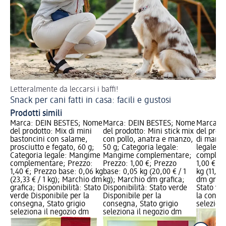
Letteralmente da leccarsi i baffi!
Ec
Snack per cani fatti in casa: facili e gustosi
Pu
Prodotti simili
Marca: DEIN BESTES; Nome
Marca: DEIN BESTES; Nome
Marca: 
del prodotto: Mix di mini
del prodotto: Mini stick mix
del prodo
bastoncini con salame,
con pollo, anatra e manzo,
di manzo
prosciutto e fegato, 60 g;
50 g; Categoria legale:
legale: 
Categoria legale: Mangime
Mangime complementare;
complem
complementare; Prezzo:
Prezzo: 1,00 €; Prezzo
1,00 €; 
1,40 €; Prezzo base: 0,06 kg
base: 0,05 kg (20,00 € / 1
kg (11,36
(23,33 € / 1 kg); Marchio dm
kg); Marchio dm grafica;
dm grafic
grafica; Disponibilità: Stato
Disponibilità: Stato verde
Stato ve
verde Disponibile per la
Disponibile per la
la conse
consegna, Stato grigio
consegna, Stato grigio
selezion
seleziona il negozio dm
seleziona il negozio dm