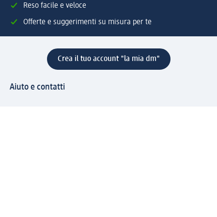
Reso facile e veloce
Offerte e suggerimenti su misura per te
Crea il tuo account "la mia dm"
Aiuto e contatti
Servizi
Servizio clienti
Spedizione e consegna
Reso e rimborso
L'azienda
La nostra azienda
Corporate Responsibility
Lavora con noi
Press e news
Espansione
Un mondo di prodotti
Il mondo dm