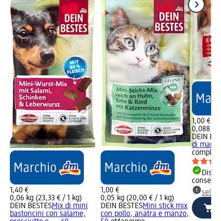
1,00 €
0,088 kg 
DEIN BE
di manzo
complem
Dispon
consegn
1,40 €
1,00 €
selez
0,06 kg (23,33 € / 1 kg)
0,05 kg (20,00 € / 1 kg)
DEIN BESTES
Mix di mini
DEIN BESTES
Mini stick mix
bastoncini con salame,
con pollo, anatra e manzo,