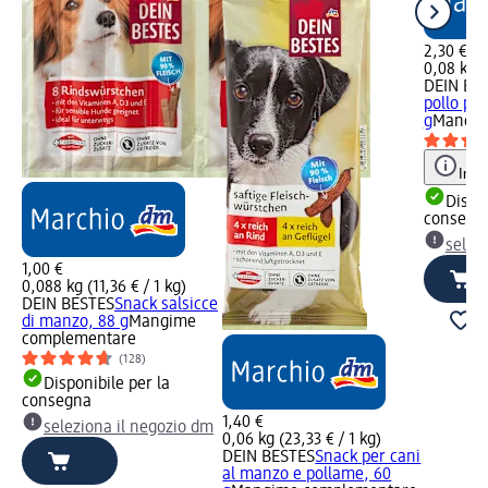
2,30 €
0,08 kg (
DEIN BE
pollo per
g
Mangim
Info
Dispon
consegn
selez
1,00 €
0,088 kg (11,36 € / 1 kg)
DEIN BESTES
Snack salsicce
di manzo, 88 g
Mangime
complementare
(128)
Disponibile per la
consegna
1,40 €
seleziona il negozio dm
0,06 kg (23,33 € / 1 kg)
DEIN BESTES
Snack per cani
al manzo e pollame, 60