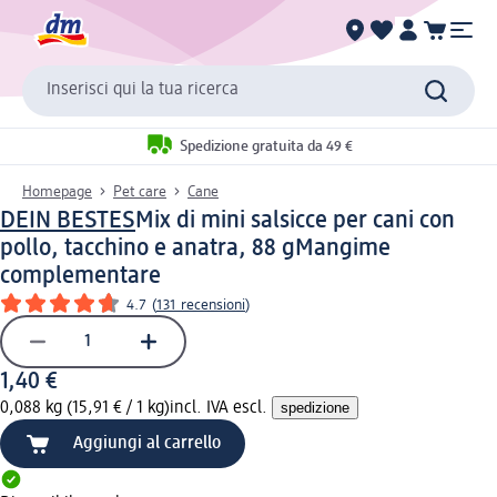
Inserisci qui la tua ricerca
Spedizione gratuita da 49 €
Homepage
Pet care
Cane
DEIN BESTES
Mix di mini salsicce per cani con
pollo, tacchino e anatra, 88 g
Mangime
complementare
4.7
(
131 recensioni
)
1,40 €
0,088 kg (15,91 € / 1 kg)
incl. IVA escl.
spedizione
Aggiungi al carrello