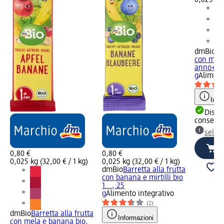
0,025 kg 
dmBio
Ba
con mela
anno+, 
g
Aliment
Info
Dispon
consegn
selez
0,80 €
0,80 €
0,025 kg (32,00 € / 1 kg)
0,025 kg (32,00 € / 1 kg)
dmBio
Barretta alla frutta
con banana e mirtilli bio
1..., 25
g
Alimento integrativo
(2)
dmBio
Barretta alla frutta
Informazioni
con mela e banana bio,