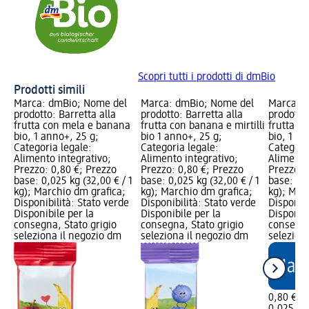
Scopri tutti i prodotti di dmBio
Prodotti simili
Marca: dmBio; Nome del
Marca: dmBio; Nome del
Marca: 
prodotto: Barretta alla
prodotto: Barretta alla
prodotto:
frutta con mela e banana
frutta con banana e mirtilli
frutta c
bio, 1 anno+, 25 g;
bio 1 anno+, 25 g;
bio, 1 an
Categoria legale:
Categoria legale:
Categori
Alimento integrativo;
Alimento integrativo;
Alimento
Prezzo: 0,80 €; Prezzo
Prezzo: 0,80 €; Prezzo
Prezzo: 
base: 0,025 kg (32,00 € / 1
base: 0,025 kg (32,00 € / 1
base: 0,0
kg); Marchio dm grafica;
kg); Marchio dm grafica;
kg); Mar
Disponibilità: Stato verde
Disponibilità: Stato verde
Disponibi
Disponibile per la
Disponibile per la
Disponibi
consegna, Stato grigio
consegna, Stato grigio
consegna
seleziona il negozio dm
seleziona il negozio dm
selezion
0,80 €