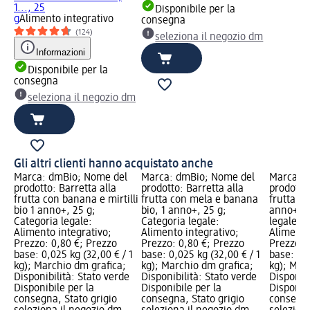
1..., 25
Disponibile per la
g
Alimento integrativo
consegna
(124)
seleziona il negozio dm
Informazioni
Disponibile per la
consegna
seleziona il negozio dm
Gli altri clienti hanno acquistato anche
Marca: dmBio; Nome del
Marca: dmBio; Nome del
Marca: 
prodotto: Barretta alla
prodotto: Barretta alla
prodotto:
frutta con banana e mirtilli
frutta con mela e banana
frutta co
bio 1 anno+, 25 g;
bio, 1 anno+, 25 g;
anno+, 2
Categoria legale:
Categoria legale:
legale:
Alimento integrativo;
Alimento integrativo;
Alimento
Prezzo: 0,80 €; Prezzo
Prezzo: 0,80 €; Prezzo
Prezzo: 
base: 0,025 kg (32,00 € / 1
base: 0,025 kg (32,00 € / 1
base: 0,0
kg); Marchio dm grafica;
kg); Marchio dm grafica;
kg); Mar
Disponibilità: Stato verde
Disponibilità: Stato verde
Disponibi
Disponibile per la
Disponibile per la
Disponibi
consegna, Stato grigio
consegna, Stato grigio
consegna