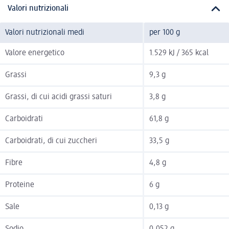
Valori nutrizionali
Valori nutrizionali medi
per 100 g
Valore energetico
1.529 kJ / 365 kcal
Grassi
9,3 g
Grassi, di cui acidi grassi saturi
3,8 g
Carboidrati
61,8 g
Carboidrati, di cui zuccheri
33,5 g
Fibre
4,8 g
Proteine
6 g
Sale
0,13 g
Sodio
0,052 g